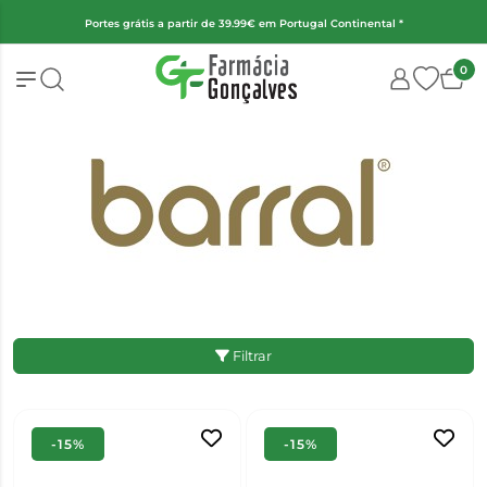
(Exceto fraldas, alimentação infantil e encomendas superiores a 2kg)
0
Filtrar
-15%
-15%