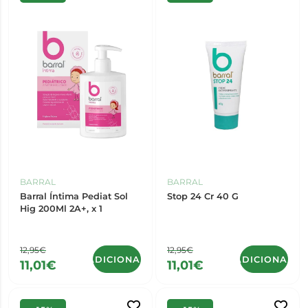
BARRAL
BARRAL
Barral Íntima Pediat Sol
Stop 24 Cr 40 G
Hig 200Ml 2A+, x 1
12,95€
12,95€
ADICIONAR
ADICIONAR
11,01€
11,01€