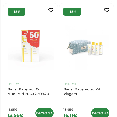
-15%
-15%
BARRAL
BARRAL
Barral Babyprot Cr
Barral Babyprotec Kit
MudFrald150GX2-50%2U
Viagem
15,95€
18,95€
ADICIONAR
ADICIONAR
13,56€
16,11€