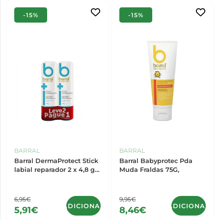
-15%
-15%
BARRAL
BARRAL
Barral DermaProtect Stick
Barral Babyprotec Pda
labial reparador 2 x 4,8 g
Muda Fraldas 75G,
Leve 2 Pague 1
6,95€
9,95€
ADICIONAR
ADICIONAR
5,91€
8,46€