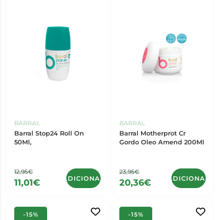
BARRAL
BARRAL
Barral Stop24 Roll On
Barral Motherprot Cr
50Ml,
Gordo Oleo Amend 200Ml
12,95€
23,95€
ADICIONAR
ADICIONAR
11,01€
20,36€
-15%
-15%