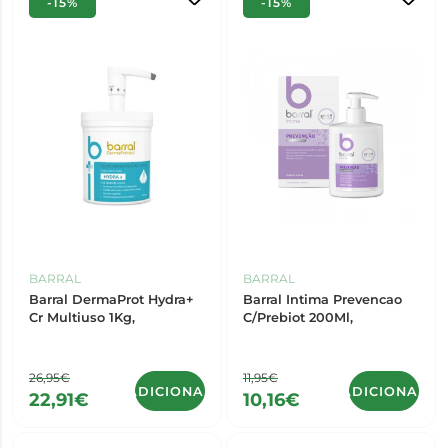
-15%
-15%
BARRAL
BARRAL
Barral DermaProt Hydra+
Barral Intima Prevencao
Cr Multiuso 1Kg,
C/Prebiot 200Ml,
26,95€
11,95€
ADICIONAR
ADICIONAR
22,91€
10,16€