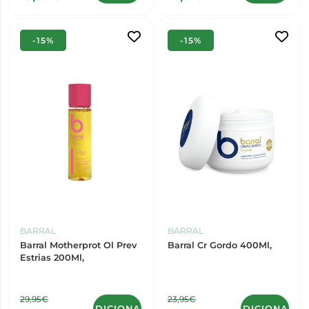
-15%
-15%
BARRAL
BARRAL
Barral Motherprot Ol Prev
Barral Cr Gordo 400Ml,
Estrias 200Ml,
29,95€
23,95€
ADICIONAR
ADICIONAR