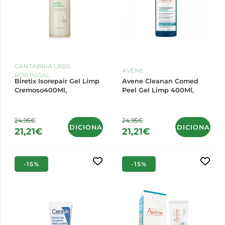
CANTABRIA LABS
AVÈNE
PORTUGAL
Biretix Isorepair Gel Limp
Avene Cleanan Comed
Cremoso400Ml,
Peel Gel Limp 400Ml,
24,95€
24,95€
ADICIONAR
ADICIONAR
21,21€
21,21€
-15%
-15%