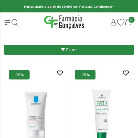
l *
(Exceto fraldas, alimentação infantil e encomendas superiores a 
0
Filtrar
-15%
-15%