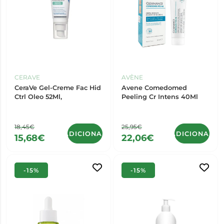
CERAVE
AVÈNE
CeraVe Gel-Creme Fac Hid
Avene Comedomed
Ctrl Oleo 52Ml,
Peeling Cr Intens 40Ml
18,45€
25,95€
ADICIONAR
ADICIONAR
15,68€
22,06€
-15%
-15%