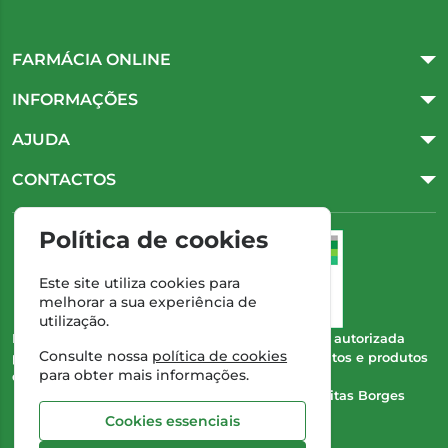
FARMÁCIA ONLINE
INFORMAÇÕES
AJUDA
CONTACTOS
Política de cookies
Este site utiliza cookies para
melhorar a sua experiência de
utilização.
Esta farmácia (Farmácia Gonçalves) encontra-se autorizada
Consulte nossa
política de cookies
pelo INFARMED para a dispensa de medicamentos e produtos
para obter mais informações.
de saúde ao domicílio e através da internet.
Direção Técnica:
Dra. Cristina Marta de Freitas Borges
Gonçalves
Cookies essenciais
NIPC:
504 298 682