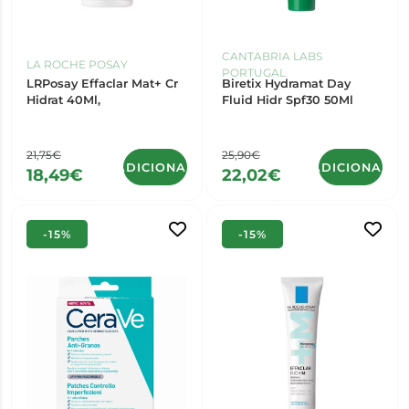
CANTABRIA LABS
LA ROCHE POSAY
PORTUGAL
LRPosay Effaclar Mat+ Cr
Biretix Hydramat Day
Hidrat 40Ml,
Fluid Hidr Spf30 50Ml
21,75€
25,90€
ADICIONAR
ADICIONAR
18,49€
22,02€
-15%
-15%