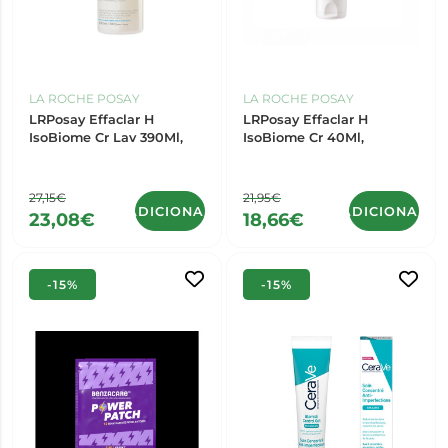
LA ROCHE POSAY
LA ROCHE POSAY
LRPosay Effaclar H
LRPosay Effaclar H
IsoBiome Cr Lav 390Ml,
IsoBiome Cr 40Ml,
27,15€
21,95€
ADICIONAR
ADICIONAR
23,08€
18,66€
-15%
-15%