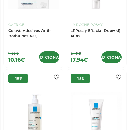
CATRICE
LA ROCHE POSAY
CeraVe Adesivos Anti-
LRPosay Effaclar Duo(+M)
Borbulhas X22,
40ml,
11,95€
21,10€
ADICIONAR
ADICIONAR
10,16€
17,94€
-15%
-15%