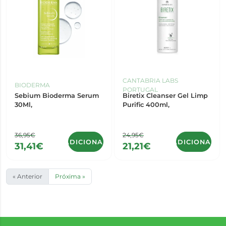
CANTABRIA LABS
BIODERMA
PORTUGAL
Sebium Bioderma Serum
Biretix Cleanser Gel Limp
30Ml,
Purific 400ml,
36,95€
24,95€
ADICIONAR
ADICIONAR
31,41€
21,21€
« Anterior
Próxima »