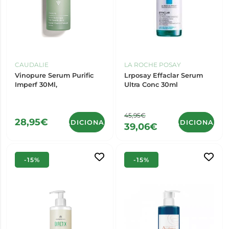
CAUDALIE
LA ROCHE POSAY
Vinopure Serum Purific
Lrposay Effaclar Serum
Imperf 30Ml,
Ultra Conc 30ml
45,95€
28,95€
ADICIONAR
ADICIONAR
39,06€
-15%
-15%