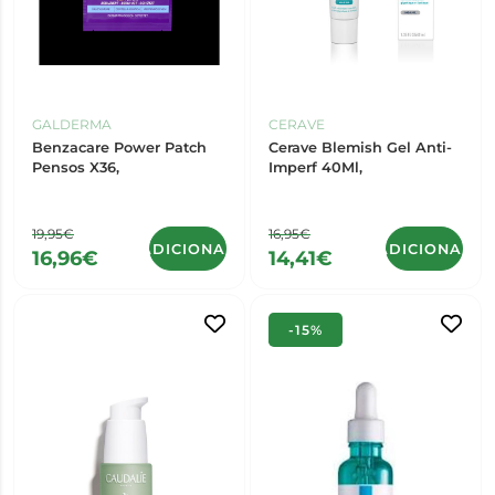
GALDERMA
CERAVE
Benzacare Power Patch
Cerave Blemish Gel Anti-
Pensos X36,
Imperf 40Ml,
19,95€
16,95€
ADICIONAR
ADICIONAR
16,96€
14,41€
-15%