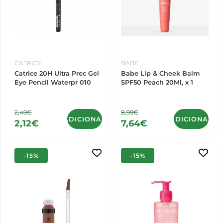
CATRICE
BABE
Catrice 20H Ultra Prec Gel
Babe Lip & Cheek Balm
Eye Pencil Waterpr 010
SPF50 Peach 20Ml, x 1
2,49€
8,99€
ADICIONAR
ADICIONAR
2,12€
7,64€
-15%
-15%