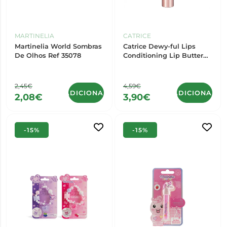
MARTINELIA
CATRICE
Martinelia World Sombras
Catrice Dewy-ful Lips
De Olhos Ref 35078
Conditioning Lip Butter
070
2,45€
4,59€
ADICIONAR
ADICIONAR
2,08€
3,90€
-15%
-15%