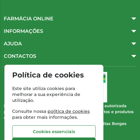
FARMÁCIA ONLINE
INFORMAÇÕES
AJUDA
CONTACTOS
Política de cookies
Este site utiliza cookies para
melhorar a sua experiência de
utilização.
Esta farmácia (Farmácia Gonçalves) encontra-se autorizada
Consulte nossa
política de cookies
pelo INFARMED para a dispensa de medicamentos e produtos
para obter mais informações.
de saúde ao domicílio e através da internet.
Direção Técnica:
Dra. Cristina Marta de Freitas Borges
Gonçalves
Cookies essenciais
NIPC:
504 298 682