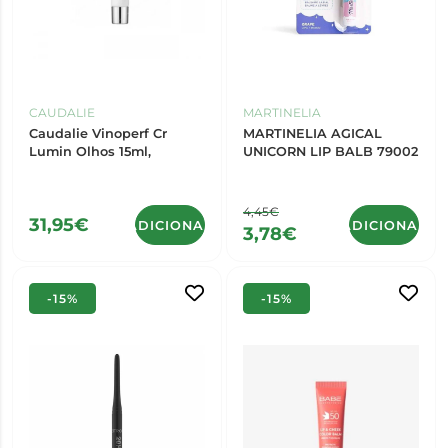
CAUDALIE
MARTINELIA
Caudalie Vinoperf Cr
MARTINELIA AGICAL
Lumin Olhos 15ml,
UNICORN LIP BALB 79002
4,45€
31,95€
ADICIONAR
ADICIONAR
3,78€
-15%
-15%