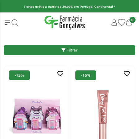
l *
(Exceto fraldas, alimentação infantil e encomendas superiores a 
0
Filtrar
-15%
-15%