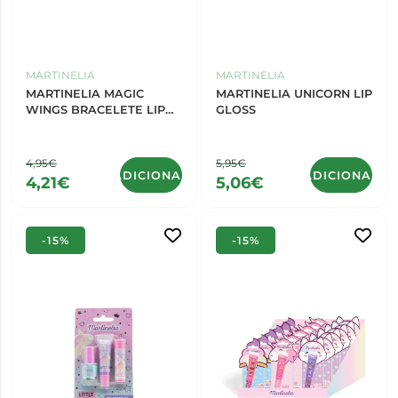
MARTINELIA
MARTINELIA
MARTINELIA MAGIC
MARTINELIA UNICORN LIP
WINGS BRACELETE LIP
GLOSS
BALM 99102
4,95€
5,95€
ADICIONAR
ADICIONAR
4,21€
5,06€
-15%
-15%