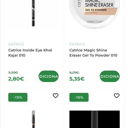
CATRICE
CATRICE
Catrice Inside Eye Khol
Catrice Magic Shine
Kajal 010
Eraser Gel To Powder 010
3,29€
6,29€
ADICIONAR
ADICIONAR
2,80€
5,35€
-15%
-15%