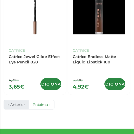
CATRICE
CATRICE
Catrice Jewel Glide Effect
Catrice Endless Matte
Eye Pencil 020
Liquid Lipstick 100
4,29€
5,79€
ADICIONAR
ADICIONAR
3,65€
4,92€
« Anterior
Próxima »