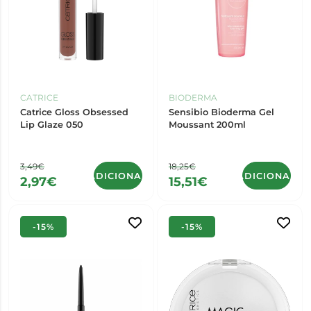
CATRICE
BIODERMA
Catrice Gloss Obsessed
Sensibio Bioderma Gel
Lip Glaze 050
Moussant 200ml
3,49€
18,25€
ADICIONAR
ADICIONAR
2,97€
15,51€
-15%
-15%