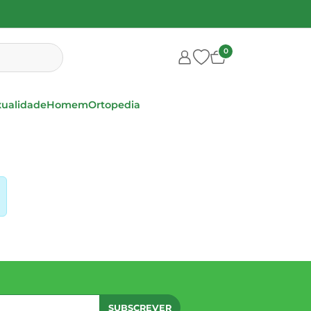
0
xualidade
Homem
Ortopedia
SUBSCREVER