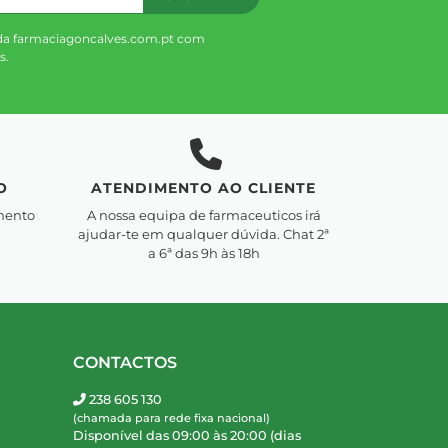
da farmaciagoncalves.com.pt com
s.
O
ATENDIMENTO AO CLIENTE
mento
A nossa equipa de farmaceuticos irá
ajudar-te em qualquer dúvida. Chat 2ª
a 6ª das 9h às 18h
CONTACTOS
238 605 130
(chamada para rede fixa nacional)
Disponível das 09:00 às 20:00 (dias