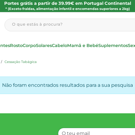
Portes grátis a partir de 39.99€ em Portugal Continental
* (Exceto fraldas, alimentação infantil e encomendas superiores a 2kg)
O que estás à procura?
entes
Rosto
Corpo
Solares
Cabelo
Mamã e Bebé
Suplementos
Se
Cessação Tabágica
Não foram encontrados resultados para a sua pesquisa