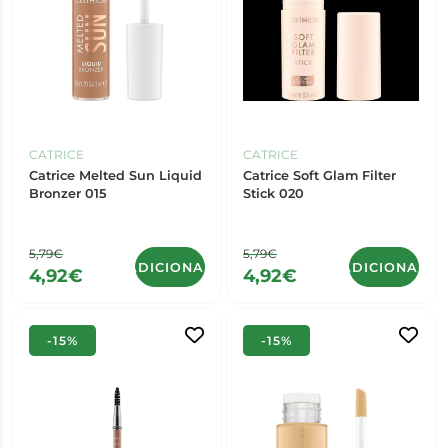
CATRICE
CATRICE
Catrice Melted Sun Liquid
Catrice Soft Glam Filter
Bronzer 015
Stick 020
5,79€
5,79€
ADICIONAR
ADICIONAR
4,92€
4,92€
-15%
-15%