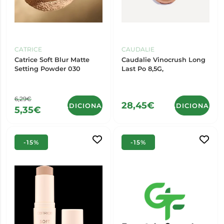
CATRICE
CAUDALIE
Catrice Soft Blur Matte
Caudalie Vinocrush Long
Setting Powder 030
Last Po 8,5G,
6,29€
28,45€
ADICIONAR
ADICIONAR
5,35€
-15%
-15%