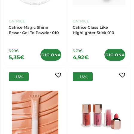
CATRICE
CATRICE
Catrice Magic Shine
Catrice Glass Like
Eraser Gel To Powder 010
Highlighter Stick 010
6,29€
5,79€
ADICIONAR
ADICIONAR
5,35€
4,92€
-15%
-15%