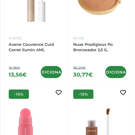
AVÈNE
NUXE
Avene Couvrance Cuid
Nuxe Prodigieux Po
Corret Ilumin 4Ml,
Bronzeador 2,5 G,
15,95€
36,20€
ADICIONAR
ADICIONAR
13,56€
30,77€
-15%
-15%