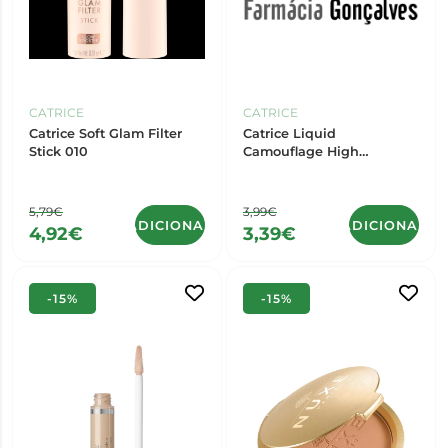
CATRICE
CATRICE
Catrice Soft Glam Filter
Catrice Liquid
Stick 010
Camouflage High
Coverage Concealer
5,79€
3,99€
ADICIONAR
ADICIONAR
4,92€
3,39€
-15%
-15%