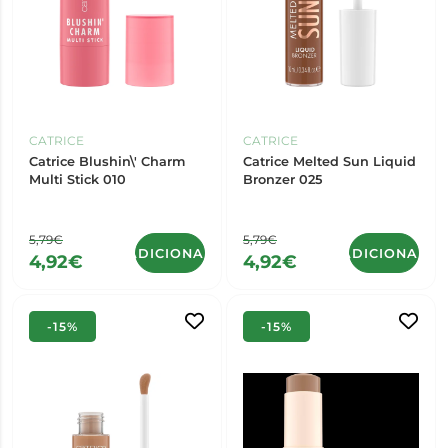
CATRICE
CATRICE
Catrice Blushin\' Charm
Catrice Melted Sun Liquid
Multi Stick 010
Bronzer 025
5,79€
5,79€
ADICIONAR
ADICIONAR
4,92€
4,92€
-15%
-15%