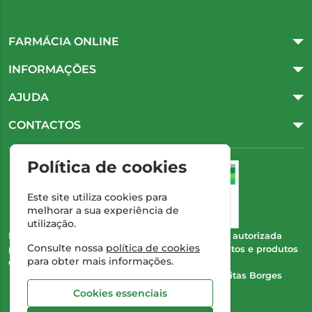
FARMÁCIA ONLINE
INFORMAÇÕES
AJUDA
CONTACTOS
Política de cookies
Este site utiliza cookies para
melhorar a sua experiência de
utilização.
Esta farmácia (Farmácia Gonçalves) encontra-se autorizada
Consulte nossa
política de cookies
pelo INFARMED para a dispensa de medicamentos e produtos
para obter mais informações.
de saúde ao domicílio e através da internet.
Direção Técnica:
Dra. Cristina Marta de Freitas Borges
Gonçalves
Cookies essenciais
NIPC:
504 298 682