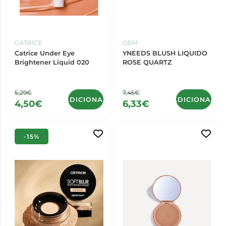
CATRICE
OEM
Catrice Under Eye
YNEEDS BLUSH LIQUIDO
Brightener Liquid 020
ROSE QUARTZ
5,29€
7,45€
ADICIONAR
ADICIONAR
4,50€
6,33€
-15%