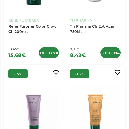
RENE FURTERER
TH PHARMA
Rene Furterer Color Glow
Th Pharma Ch Ext Acai
Ch 200ml,
750Ml,
18,45€
9,90€
ADICIONAR
ADICIONAR
15,68€
8,42€
-15%
-15%