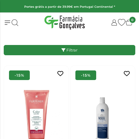
Portes grátis a partir de 39.99€ em Portugal Continental *
0
Filtrar
-15%
-15%