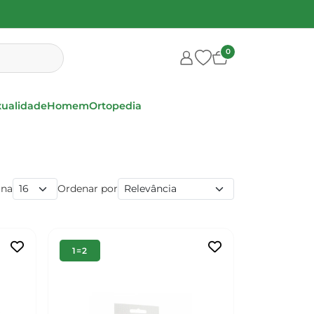
0
xualidade
Homem
Ortopedia
ina
Ordenar por
1=2