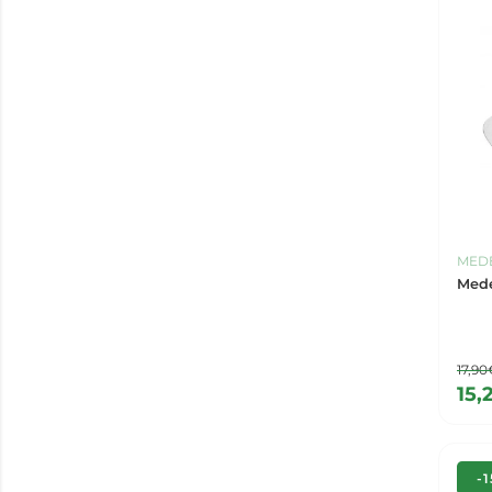
MED
Mede
17,90
15,
-