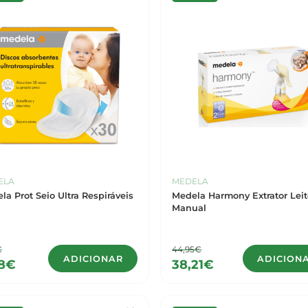
ELA
MEDELA
la Prot Seio Ultra Respiráveis
Medela Harmony Extrator Lei
Manual
€
44,95€
ADICIONAR
ADICION
48€
38,21€