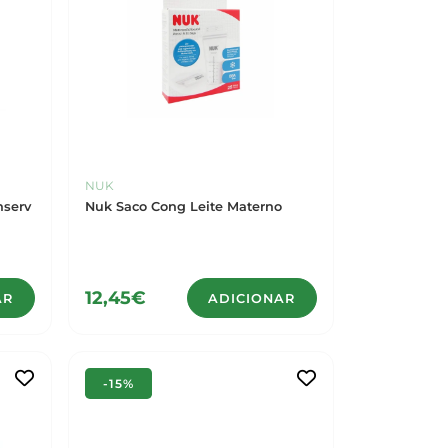
NUK
nserv
Nuk Saco Cong Leite Materno
12,45€
AR
ADICIONAR
-15%