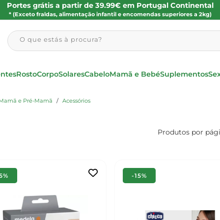
Portes grátis a partir de 39.99€ em Portugal Continental
* (Exceto fraldas, alimentação infantil e encomendas superiores a 2kg)
O que estás à procura?
entes
Rosto
Corpo
Solares
Cabelo
Mamã e Bebé
Suplementos
Se
Mamã e Pré-Mamã
Acessórios
Produtos por pág
15%
-15%