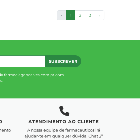
‹
1
2
3
›
SUBSCREVER
da farmaciagoncalves.com.pt com
s.
O
ATENDIMENTO AO CLIENTE
mento
A nossa equipa de farmaceuticos irá
ajudar-te em qualquer dúvida. Chat 2ª