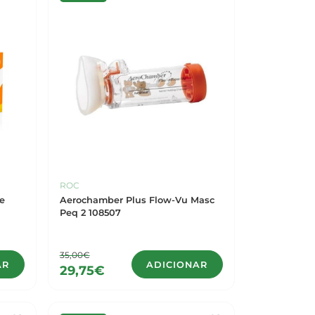
ROC
te
Aerochamber Plus Flow-Vu Masc
Peq 2 108507
35,00€
AR
ADICIONAR
29,75€