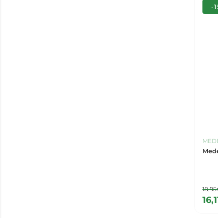
-
MED
Mede
18,9
16,