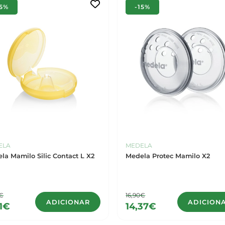
15%
-15%
ELA
MEDELA
la Mamilo Silic Contact L X2
Medela Protec Mamilo X2
5€
16,90€
ADICIONAR
ADICION
11€
14,37€