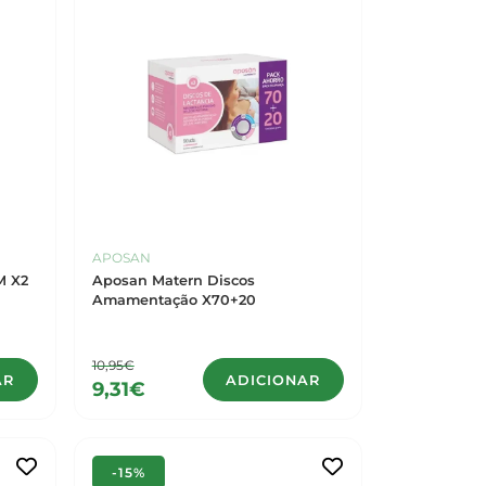
APOSAN
M X2
Aposan Matern Discos
Amamentação X70+20
10,95€
AR
ADICIONAR
9,31€
-15%