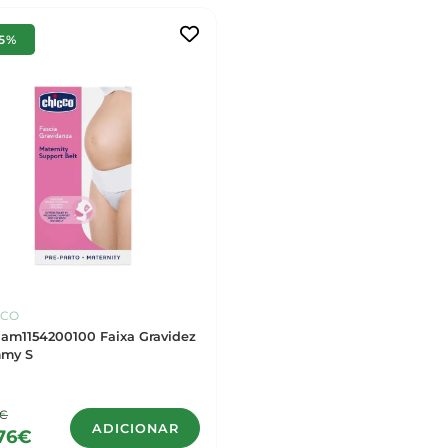
15%
CCO
am1154200100 Faixa Gravidez
my S
5€
ADICIONAR
76€