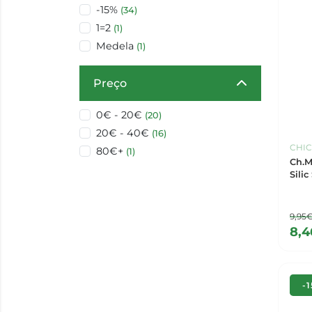
-15%
(34)
1=2
(1)
Medela
(1)
Preço
0€ - 20€
(20)
20€ - 40€
(16)
CHI
80€+
(1)
Ch.M
Silic
9,95
8,
-