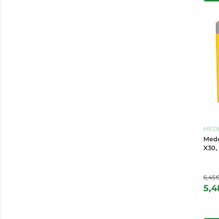
MED
Mede
X30,
6,45
5,