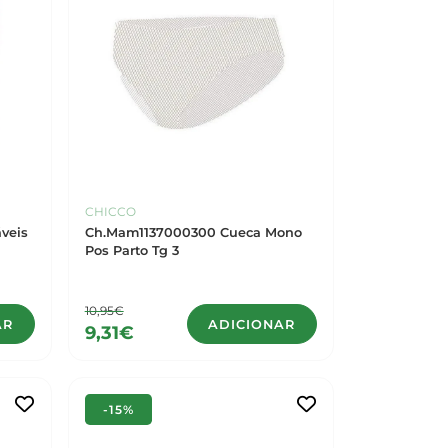
CHICCO
áveis
Ch.Mam1137000300 Cueca Mono
Pos Parto Tg 3
10,95€
AR
ADICIONAR
9,31€
-15%