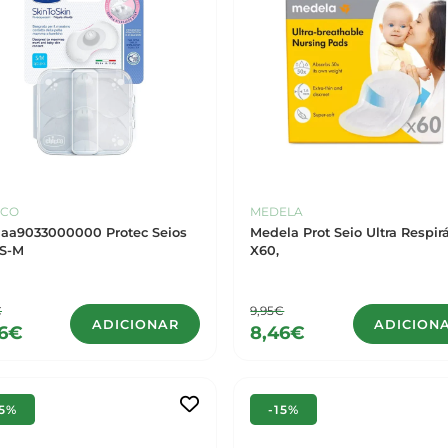
CCO
MEDELA
aa9033000000 Protec Seios
Medela Prot Seio Ultra Respir
 S-M
X60,
€
9,95€
ADICIONAR
ADICION
46€
8,46€
15%
-15%