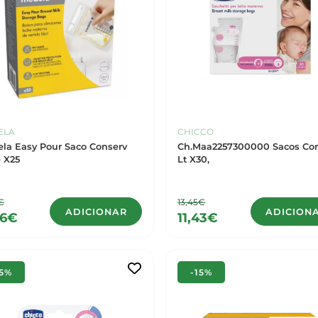
ELA
CHICCO
la Easy Pour Saco Conserv
Ch.Maa2257300000 Sacos Co
e X25
Lt X30,
€
13,45€
ADICIONAR
ADICION
86€
11,43€
15%
-15%