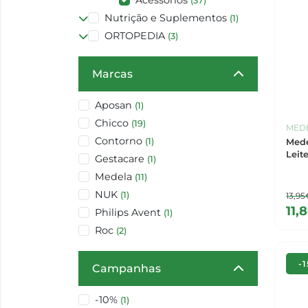
Acessórios
(37)
Nutrição e Suplementos
(1)
ORTOPEDIA
(3)
Marcas
Aposan
(1)
Chicco
(19)
MED
Contorno
(1)
Mede
Leit
Gestacare
(1)
Medela
(11)
NUK
(1)
13,95
11,
Philips Avent
(1)
Roc
(2)
-
Campanhas
-10%
(1)