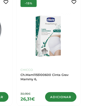
-15%
CHICCO
Ch.Mam1155100600 Cinta Grav
Mammy 6,
30,95€
AR
ADICIONAR
26,31€