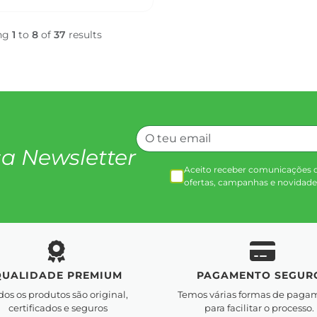
ng
1
to
8
of
37
results
a Newsletter
Aceito receber comunicações 
ofertas, campanhas e novidade
QUALIDADE PREMIUM
PAGAMENTO SEGUR
dos os produtos são original,
Temos várias formas de paga
certificados e seguros
para facilitar o processo.