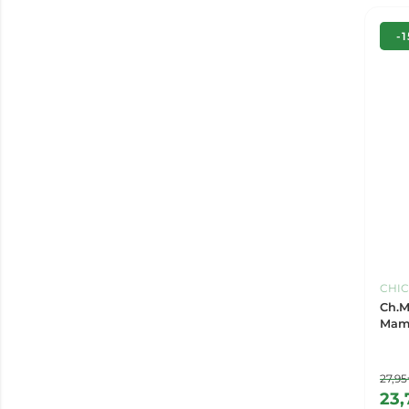
-
CHI
Ch.M
Mam
27,9
23,