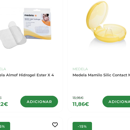
ELA
MEDELA
la Almof Hidrogel Ester X 4
Medela Mamilo Silic Contact 
€
13,95€
ADICIONAR
ADICION
22€
11,86€
15%
-15%