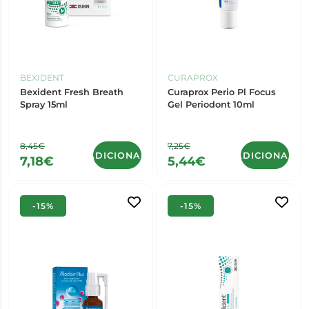
BEXIDENT
CURAPROX
Bexident Fresh Breath
Curaprox Perio Pl Focus
Spray 15ml
Gel Periodont 10ml
8,45€
7,25€
ADICIONAR
ADICIONAR
7,18€
5,44€
-15%
-15%