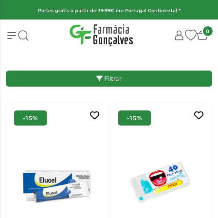
(Exceto fraldas, alimentação infantil e encomendas superiores a 2kg)
0
Filtrar
-15%
-15%