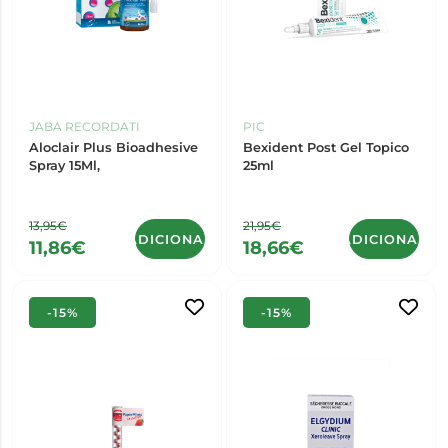
JABA RECORDATI
PIC
Aloclair Plus Bioadhesive
Bexident Post Gel Topico
Spray 15Ml,
25ml
13,95€
21,95€
ADICIONAR
ADICIONAR
11,86€
18,66€
-15%
-15%