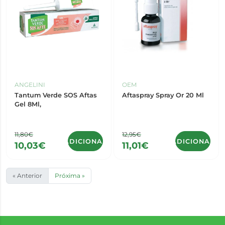
ANGELINI
OEM
Tantum Verde SOS Aftas
Aftaspray Spray Or 20 Ml
Gel 8Ml,
11,80€
12,95€
ADICIONAR
ADICIONAR
10,03€
11,01€
« Anterior
Próxima »