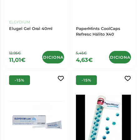
ELGYDIUM
Elugel Gel Oral 40ml
PaperMints CoolCaps
Refresc Hálito X40
12,95€
5,45€
ADICIONAR
ADICIONAR
11,01€
4,63€
-15%
-15%