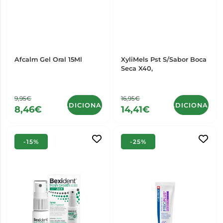
Afcalm Gel Oral 15Ml
XyliMels Pst S/Sabor Boca
Seca X40,
9,95€
16,95€
ADICIONAR
ADICIONAR
8,46€
14,41€
-15%
-25%