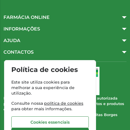
FARMÁCIA ONLINE
INFORMAÇÕES
AJUDA
CONTACTOS
Política de cookies
Este site utiliza cookies para
melhorar a sua experiência de
utilização.
Esta farmácia (Farmácia Gonçalves) encontra-se autorizada
Consulte nossa
política de cookies
pelo INFARMED para a dispensa de medicamentos e produtos
para obter mais informações.
de saúde ao domicílio e através da internet.
Direção Técnica:
Dra. Cristina Marta de Freitas Borges
Gonçalves
Cookies essenciais
NIPC:
504 298 682