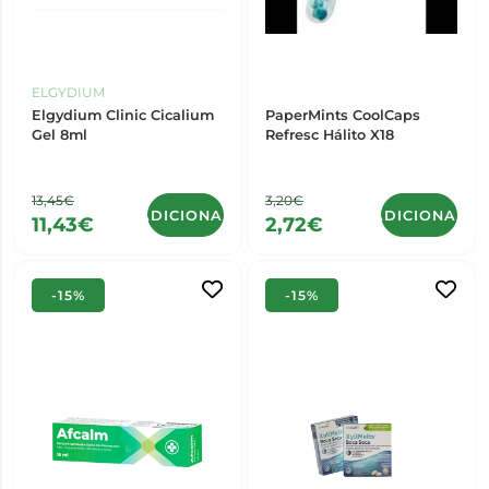
ELGYDIUM
Elgydium Clinic Cicalium
PaperMints CoolCaps
Gel 8ml
Refresc Hálito X18
13,45€
3,20€
ADICIONAR
ADICIONAR
11,43€
2,72€
-15%
-15%