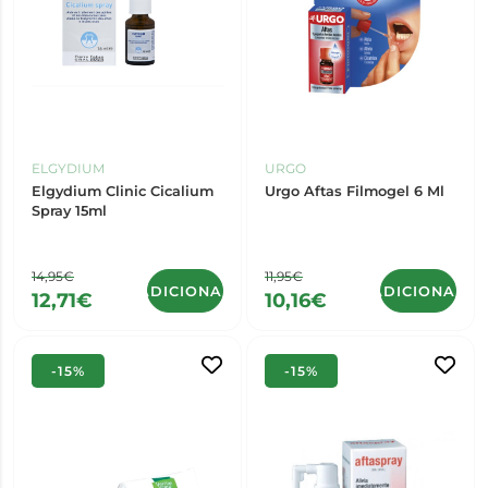
ELGYDIUM
URGO
Elgydium Clinic Cicalium
Urgo Aftas Filmogel 6 Ml
Spray 15ml
14,95€
11,95€
ADICIONAR
ADICIONAR
12,71€
10,16€
-15%
-15%