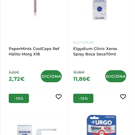
ELGYDIUM
PaperMints CoolCaps Ref
Elgydium Clinic Xeros
Hálito Morg X18
Spray Boca Seca70ml
3,20€
13,95€
ADICIONAR
ADICIONAR
2,72€
11,86€
-15%
-15%