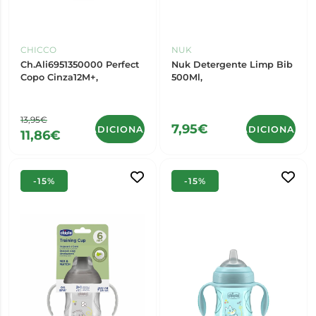
CHICCO
NUK
Ch.Ali6951350000 Perfect
Nuk Detergente Limp Bib
Copo Cinza12M+,
500Ml,
13,95€
7,95€
ADICIONAR
ADICIONAR
11,86€
-15%
-15%