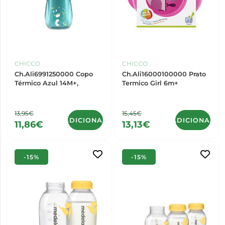
CHICCO
CHICCO
Ch.Ali6991250000 Copo
Ch.Ali16000100000 Prato
Térmico Azul 14M+,
Termico Girl 6m+
13,95€
15,45€
ADICIONAR
ADICIONAR
11,86€
13,13€
-15%
-15%