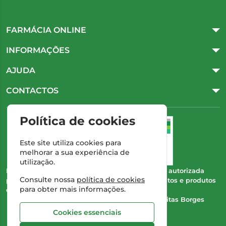
FARMÁCIA ONLINE
INFORMAÇÕES
AJUDA
CONTACTOS
Política de cookies
Este site utiliza cookies para
melhorar a sua experiência de
utilização.
Esta farmácia (Farmácia Gonçalves) encontra-se autorizada
Consulte nossa
política de cookies
pelo INFARMED para a dispensa de medicamentos e produtos
para obter mais informações.
de saúde ao domicílio e através da internet.
Direção Técnica:
Dra. Cristina Marta de Freitas Borges
Gonçalves
Cookies essenciais
NIPC:
504 298 682