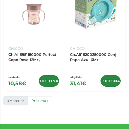
CHICCO
CHICCO
Ch.Ali6951150000 Perfect
Ch.Ali16200250000 Conj
Copo Rosa 12M+,
Papa Azul 6M+
12,45€
36,95€
ADICIONAR
ADICIONAR
10,58€
31,41€
« Anterior
Próxima »