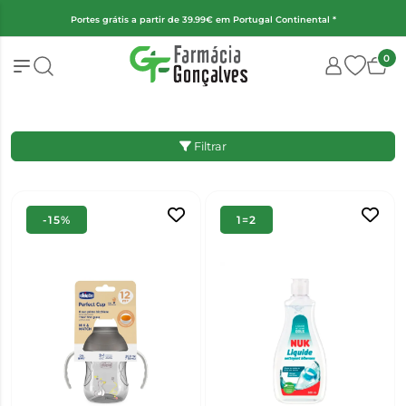
Portugal Continental *
(Exceto fraldas, alimentação infantil e encom
0
Filtrar
-15%
1=2