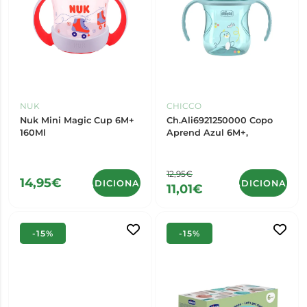
NUK
CHICCO
Nuk Mini Magic Cup 6M+
Ch.Ali6921250000 Copo
160Ml
Aprend Azul 6M+,
12,95€
14,95€
ADICIONAR
ADICIONAR
11,01€
-15%
-15%