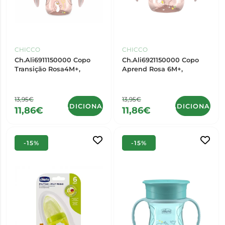
CHICCO
CHICCO
Ch.Ali6911150000 Copo
Ch.Ali6921150000 Copo
Transição Rosa4M+,
Aprend Rosa 6M+,
13,95€
13,95€
ADICIONAR
ADICIONAR
11,86€
11,86€
-15%
-15%