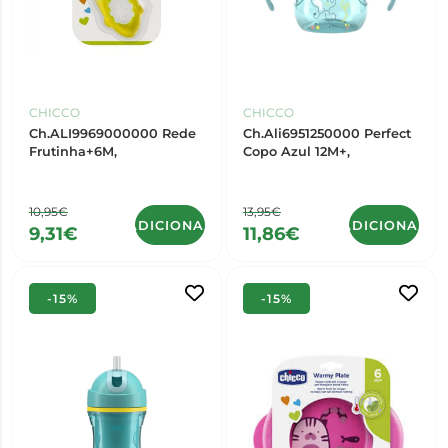
CHICCO
CHICCO
Ch.ALI9969000000 Rede
Ch.Ali6951250000 Perfect
Frutinha+6M,
Copo Azul 12M+,
10,95€
13,95€
ADICIONAR
ADICIONAR
9,31€
11,86€
-15%
-15%