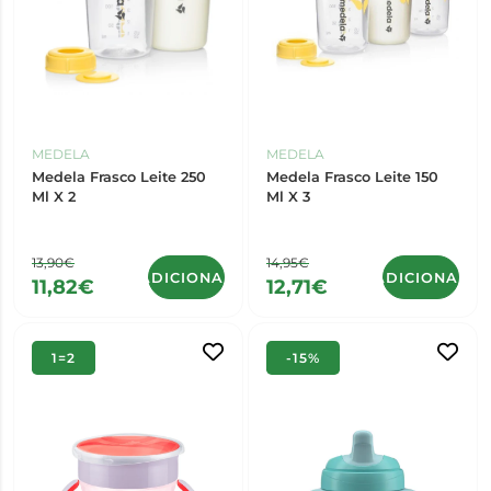
MEDELA
MEDELA
Medela Frasco Leite 250
Medela Frasco Leite 150
Ml X 2
Ml X 3
13,90€
14,95€
ADICIONAR
ADICIONAR
11,82€
12,71€
1=2
-15%