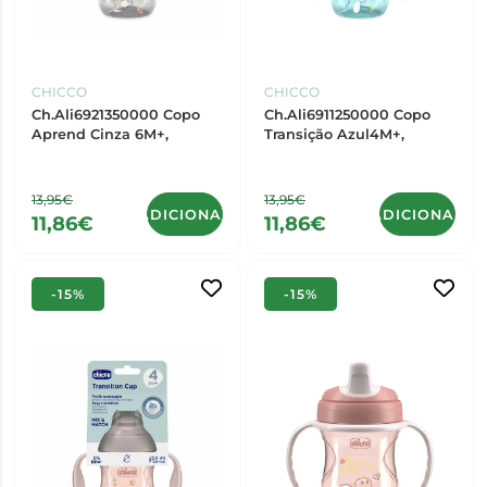
CHICCO
CHICCO
Ch.Ali6921350000 Copo
Ch.Ali6911250000 Copo
Aprend Cinza 6M+,
Transição Azul4M+,
13,95€
13,95€
ADICIONAR
ADICIONAR
11,86€
11,86€
-15%
-15%