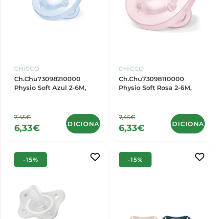
CHICCO
CHICCO
Ch.Chu73098210000
Ch.Chu73098110000
Physio Soft Azul 2-6M,
Physio Soft Rosa 2-6M,
7,45€
7,45€
ADICIONAR
ADICIONAR
6,33€
6,33€
-15%
-15%