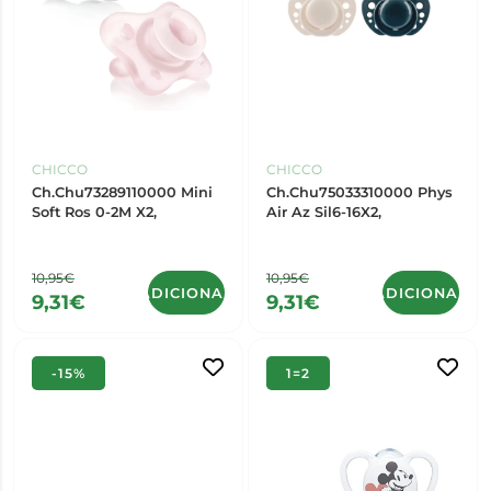
CHICCO
CHICCO
Ch.Chu73289110000 Mini
Ch.Chu75033310000 Phys
Soft Ros 0-2M X2,
Air Az Sil6-16X2,
10,95€
10,95€
ADICIONAR
ADICIONAR
9,31€
9,31€
-15%
1=2