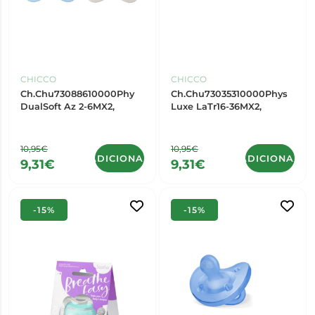
CHICCO
CHICCO
Ch.Chu73088610000Phy
Ch.Chu73035310000Phys
DualSoft Az 2-6MX2,
Luxe LaTr16-36MX2,
10,95€
10,95€
ADICIONAR
ADICIONAR
9,31€
9,31€
-15%
-15%