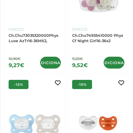
CHICCO
CHICCO
Ch.Chu73035320000Phys
Ch.Chu74935410000 Phys
Luxe AzTr16-36MX2,
Cf Night Girl16-36x2
10,90€
11,20€
ADICIONAR
ADICIONAR
9,27€
9,52€
-15%
-15%