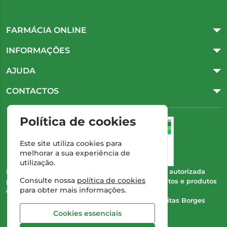
FARMÁCIA ONLINE
INFORMAÇÕES
AJUDA
CONTACTOS
Política de cookies
Este site utiliza cookies para
melhorar a sua experiência de
utilização.
Esta farmácia (Farmácia Gonçalves) encontra-se autorizada
Consulte nossa
política de cookies
pelo INFARMED para a dispensa de medicamentos e produtos
para obter mais informações.
de saúde ao domicílio e através da internet.
Direção Técnica:
Dra. Cristina Marta de Freitas Borges
Gonçalves
Cookies essenciais
NIPC:
504 298 682