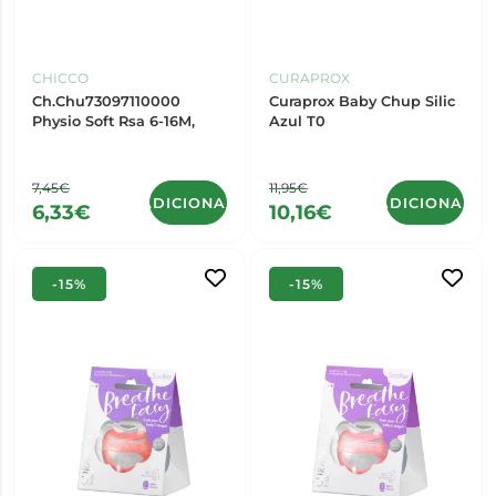
CHICCO
CURAPROX
Ch.Chu73097110000
Curaprox Baby Chup Silic
Physio Soft Rsa 6-16M,
Azul T0
7,45€
11,95€
ADICIONAR
ADICIONAR
6,33€
10,16€
-15%
-15%