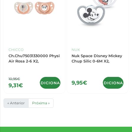
CHICCO
NUK
Ch.Chu75031330000 Physi
Nuk Space Disney Mickey
Air Rosa 2-6 X2,
Chup Silic 0-6M X2,
10,95€
9,95€
ADICIONAR
ADICIONAR
9,31€
« Anterior
Próxima »