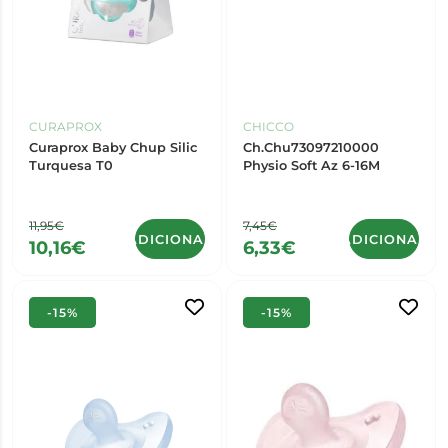
CURAPROX
CHICCO
Curaprox Baby Chup Silic
Ch.Chu73097210000
Turquesa T0
Physio Soft Az 6-16M
11,95€
7,45€
ADICIONAR
ADICIONAR
10,16€
6,33€
-15%
-15%