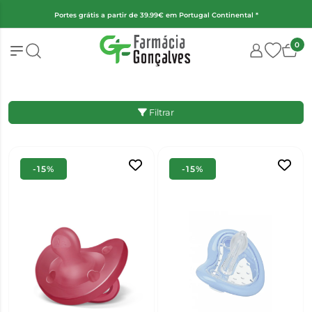
(Exceto fraldas, alimentação infantil e encomendas superiores a 2kg)
0
Filtrar
-15%
-15%