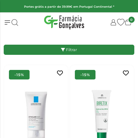
l *
(Exceto fraldas, alimentação infantil e encomendas superiores a 
0
Filtrar
-15%
-15%