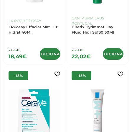
CANTABRIA LABS
LA ROCHE POSAY
PORTUGAL
LRPosay Effaclar Mat+ Cr
Biretix Hydramat Day
Hidrat 40Ml,
Fluid Hidr Spf30 50Ml
21,75€
25,90€
ADICIONAR
ADICIONAR
18,49€
22,02€
-15%
-15%