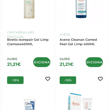
CANTABRIA LABS
AVÈNE
PORTUGAL
Biretix Isorepair Gel Limp
Avene Cleanan Comed
Cremoso400Ml,
Peel Gel Limp 400Ml,
24,95€
24,95€
ADICIONAR
ADICIONAR
21,21€
21,21€
-15%
-15%