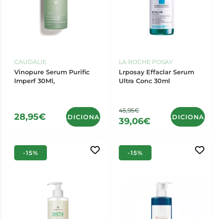
CAUDALIE
LA ROCHE POSAY
Vinopure Serum Purific
Lrposay Effaclar Serum
Imperf 30Ml,
Ultra Conc 30ml
45,95€
28,95€
ADICIONAR
ADICIONAR
39,06€
-15%
-15%