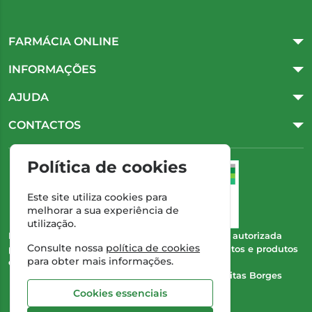
FARMÁCIA ONLINE
INFORMAÇÕES
AJUDA
CONTACTOS
Política de cookies
Este site utiliza cookies para
melhorar a sua experiência de
utilização.
Esta farmácia (Farmácia Gonçalves) encontra-se autorizada
Consulte nossa
política de cookies
pelo INFARMED para a dispensa de medicamentos e produtos
para obter mais informações.
de saúde ao domicílio e através da internet.
Direção Técnica:
Dra. Cristina Marta de Freitas Borges
Gonçalves
Cookies essenciais
NIPC:
504 298 682