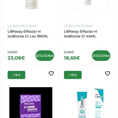
LA ROCHE POSAY
LA ROCHE POSAY
LRPosay Effaclar H
LRPosay Effaclar H
IsoBiome Cr Lav 390Ml,
IsoBiome Cr 40Ml,
27,15€
21,95€
ADICIONAR
ADICIONAR
23,08€
18,66€
-15%
-15%