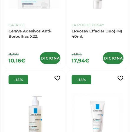
CATRICE
LA ROCHE POSAY
CeraVe Adesivos Anti-
LRPosay Effaclar Duo(+M)
Borbulhas X22,
40ml,
11,95€
21,10€
ADICIONAR
ADICIONAR
10,16€
17,94€
-15%
-15%