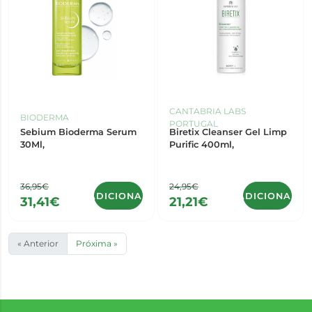
CANTABRIA LABS
BIODERMA
PORTUGAL
Sebium Bioderma Serum
Biretix Cleanser Gel Limp
30Ml,
Purific 400ml,
36,95€
24,95€
ADICIONAR
ADICIONAR
31,41€
21,21€
« Anterior
Próxima »