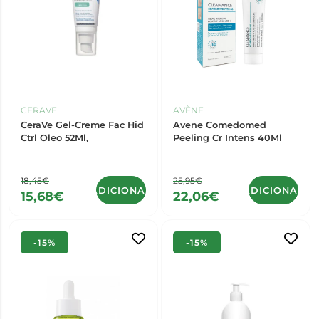
CERAVE
AVÈNE
CeraVe Gel-Creme Fac Hid
Avene Comedomed
Ctrl Oleo 52Ml,
Peeling Cr Intens 40Ml
18,45€
25,95€
ADICIONAR
ADICIONAR
15,68€
22,06€
-15%
-15%