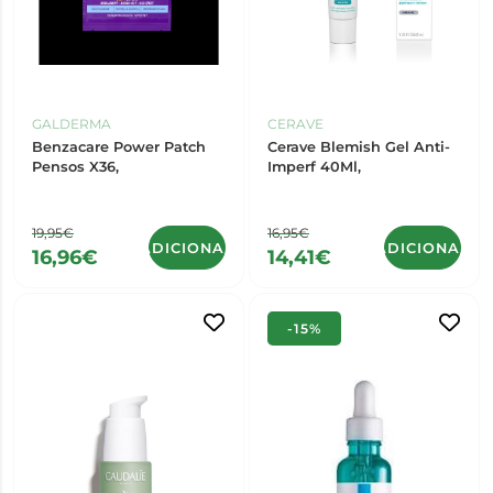
GALDERMA
CERAVE
Benzacare Power Patch
Cerave Blemish Gel Anti-
Pensos X36,
Imperf 40Ml,
19,95€
16,95€
ADICIONAR
ADICIONAR
16,96€
14,41€
-15%