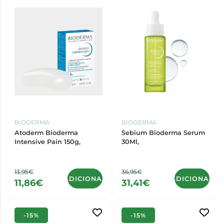
BIODERMA
BIODERMA
Atoderm Bioderma
Sebium Bioderma Serum
Intensive Pain 150g,
30Ml,
13,95€
36,95€
ADICIONAR
ADICIONAR
11,86€
31,41€
-15%
-15%