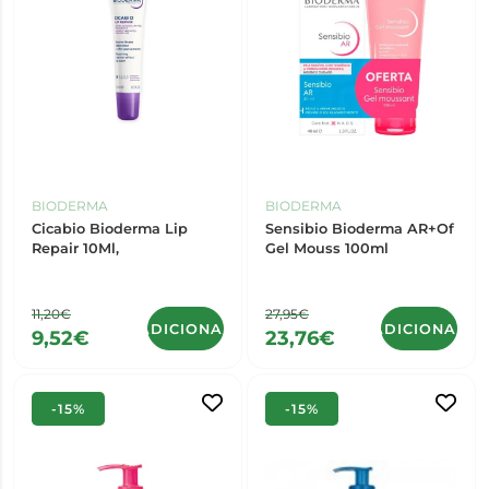
BIODERMA
BIODERMA
Cicabio Bioderma Lip
Sensibio Bioderma AR+Of
Repair 10Ml,
Gel Mouss 100ml
11,20€
27,95€
ADICIONAR
ADICIONAR
9,52€
23,76€
-15%
-15%