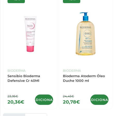
BIODERMA
BIODERMA
Sensibio Bioderma
Bioderma Atoderm Óleo
Defensive Cr 40Ml
Duche 1000 ml
23,95€
24,45€
ADICIONAR
ADICIONAR
20,36€
20,78€