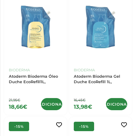
BIODERMA
BIODERMA
Atoderm Bioderma Óleo
Atoderm Bioderma Gel
Duche EcoRefill1L,
Duche EcoRefill 1L,
21,95€
16,45€
ADICIONAR
ADICIONAR
18,66€
13,98€
-15%
-15%