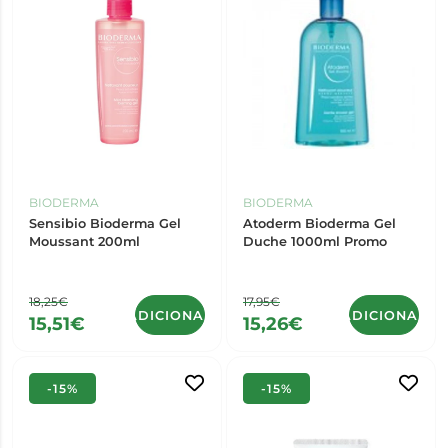
BIODERMA
BIODERMA
Sensibio Bioderma Gel
Atoderm Bioderma Gel
Moussant 200ml
Duche 1000ml Promo
18,25€
17,95€
ADICIONAR
ADICIONAR
15,51€
15,26€
-15%
-15%