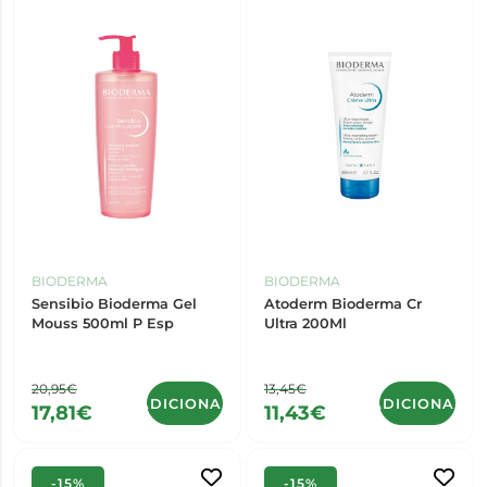
BIODERMA
BIODERMA
Sensibio Bioderma Gel
Atoderm Bioderma Cr
Mouss 500ml P Esp
Ultra 200Ml
20,95€
13,45€
ADICIONAR
ADICIONAR
17,81€
11,43€
-15%
-15%