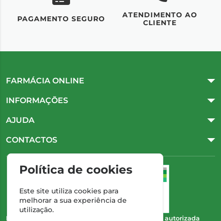
ATENDIMENTO AO
UM
PAGAMENTO SEGURO
CLIENTE
FARMÁCIA ONLINE
INFORMAÇÕES
AJUDA
CONTACTOS
Política de cookies
Este site utiliza cookies para
melhorar a sua experiência de
utilização.
Esta farmácia (Farmácia Gonçalves) encontra-se autorizada