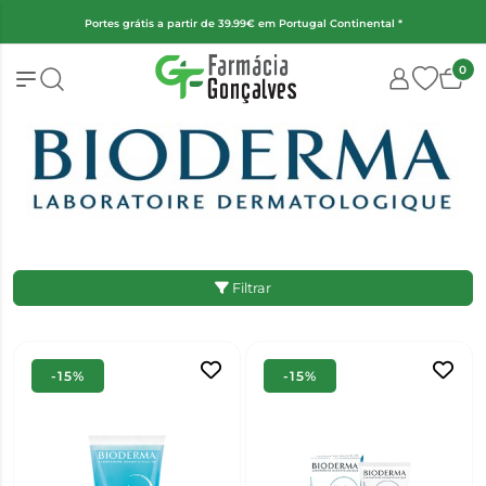
(Exceto fraldas, alimentação infantil e encomendas superiores a 2kg)
0
Filtrar
-15%
-15%