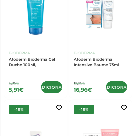
BIODERMA
BIODERMA
Atoderm Bioderma Gel
Atoderm Bioderma
Duche 100Ml,
Intensive Baume 75ml
6,95€
19,95€
ADICIONAR
ADICIONAR
5,91€
16,96€
-15%
-15%