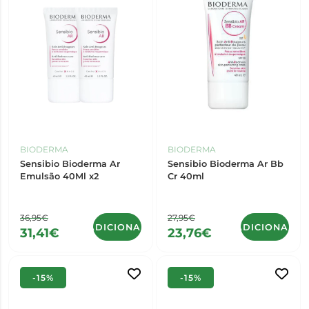
BIODERMA
BIODERMA
Sensibio Bioderma Ar
Sensibio Bioderma Ar Bb
Emulsão 40Ml x2
Cr 40ml
36,95€
27,95€
ADICIONAR
ADICIONAR
31,41€
23,76€
-15%
-15%