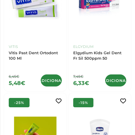
VITIS
ELGYDIUM
Vitis Past Dent Ortodont
Elgydium Kids Gel Dent
100 Ml
Fr Sil 500ppm 50
6,45€
7,45€
ADICIONAR
ADICIONAR
5,48€
6,33€
-25%
-15%