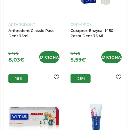
ARTHRODONT
CURAPROX
Arthrodont Classic Past
Curaprox Enzycal 1450
Dent 75ml
Pasta Dent 75 Ml
9,45€
7,45€
ADICIONAR
ADICIONAR
8,03€
5,59€
-15%
-25%