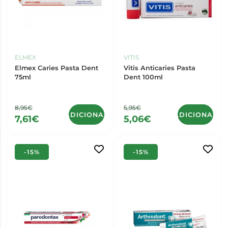
ELMEX
VITIS
Elmex Caries Pasta Dent
Vitis Anticaries Pasta
75ml
Dent 100ml
8,95€
5,95€
ADICIONAR
ADICIONAR
7,61€
5,06€
-15%
-15%