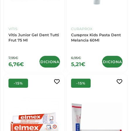
VITIS
CURAPROX
Vitis Junior Gel Dent Tutti
Curaprox Kids Pasta Dent
Frut 75 Ml
Melancia 60Ml
7,95€
6,95€
ADICIONAR
ADICIONAR
6,76€
5,21€
-15%
-15%