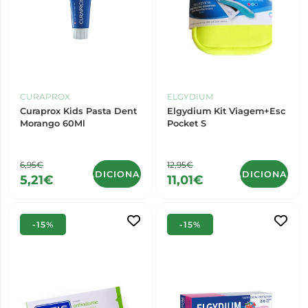
CURAPROX
ELGYDIUM
Curaprox Kids Pasta Dent
Elgydium Kit Viagem+Esc
Morango 60Ml
Pocket S
6,95€
12,95€
ADICIONAR
ADICIONAR
5,21€
11,01€
-15%
-15%