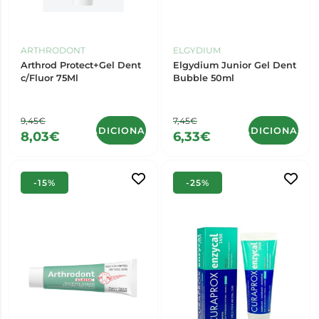
ARTHRODONT
ELGYDIUM
Arthrod Protect+Gel Dent
Elgydium Junior Gel Dent
c/Fluor 75Ml
Bubble 50ml
9,45€
7,45€
ADICIONAR
ADICIONAR
8,03€
6,33€
-15%
-25%