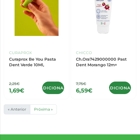
CURAPROX
CHICCO
Curaprox Be You Pasta
Ch.Ora7429000000 Past
Dent Verde 10Ml,
Dent Morango 12m+
2,25€
7,75€
ADICIONAR
ADICIONAR
1,69€
6,59€
« Anterior
Próxima »