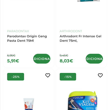
PARADONTAX
ARTHRODONT
Parodontax Origin Geng
Arthrodont Fr Intense Gel
Pasta Dent 75Ml
Dent 75ml,
6,95€
9,45€
ADICIONAR
ADICIONAR
5,91€
8,03€
-25%
-15%