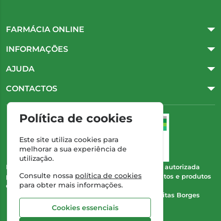
FARMÁCIA ONLINE
INFORMAÇÕES
AJUDA
CONTACTOS
Política de cookies
Este site utiliza cookies para
melhorar a sua experiência de
utilização.
Esta farmácia (Farmácia Gonçalves) encontra-se autorizada
Consulte nossa
política de cookies
pelo INFARMED para a dispensa de medicamentos e produtos
para obter mais informações.
de saúde ao domicílio e através da internet.
Direção Técnica:
Dra. Cristina Marta de Freitas Borges
Gonçalves
Cookies essenciais
NIPC:
504 298 682