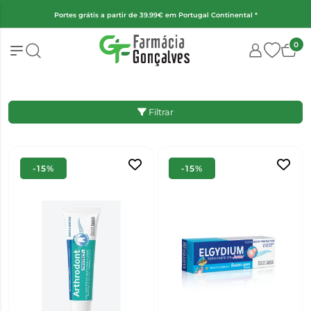
(Exceto fraldas, alimentação infantil e encomendas superiores a 2kg)
0
Filtrar
-15%
-15%