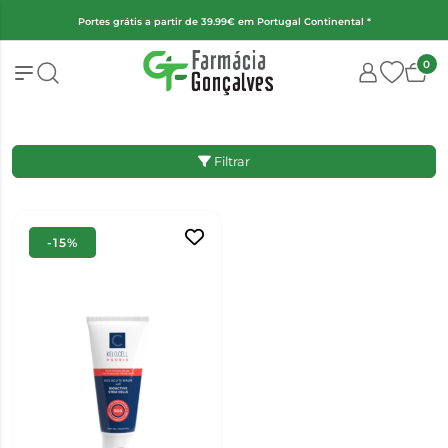
Portes grátis a partir de 39.99€ em Portugal Continental *
0
Filtrar
-15%