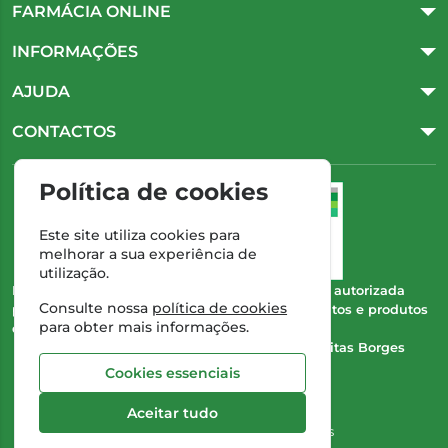
FARMÁCIA ONLINE
INFORMAÇÕES
AJUDA
CONTACTOS
Política de cookies
Este site utiliza cookies para
melhorar a sua experiência de
utilização.
Esta farmácia (Farmácia Gonçalves) encontra-se autorizada
Consulte nossa
política de cookies
pelo INFARMED para a dispensa de medicamentos e produtos
para obter mais informações.
de saúde ao domicílio e através da internet.
Direção Técnica:
Dra. Cristina Marta de Freitas Borges
Gonçalves
Cookies essenciais
NIPC:
504 298 682
Aceitar tudo
©2026 Todos os direitos reservados