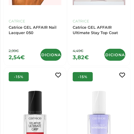
CATRICE
CATRICE
Catrice GEL AFFAIR Nail
Catrice GEL AFFAIR
Lacquer 050
Ultimate Stay Top Coat
2,99€
4,49€
ADICIONAR
ADICIONAR
2,54€
3,82€
-15%
-15%