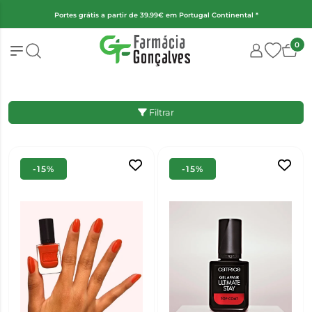
(Exceto fraldas, alimentação infantil e encomendas superiores a 2kg)
0
Filtrar
-15%
-15%