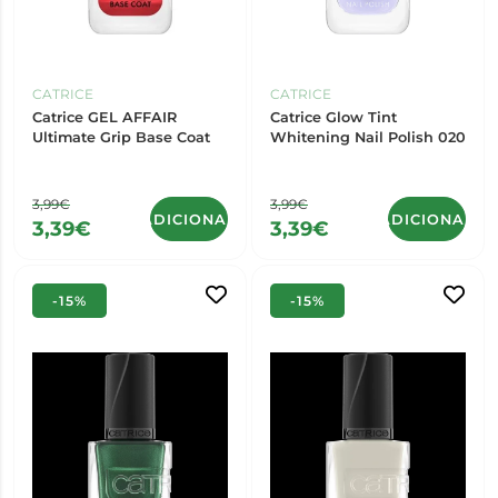
CATRICE
CATRICE
Catrice GEL AFFAIR
Catrice Glow Tint
Ultimate Grip Base Coat
Whitening Nail Polish 020
3,99€
3,99€
ADICIONAR
ADICIONAR
3,39€
3,39€
-15%
-15%