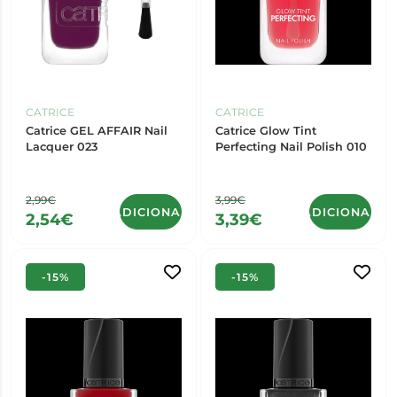
CATRICE
CATRICE
Catrice GEL AFFAIR Nail
Catrice Glow Tint
Lacquer 023
Perfecting Nail Polish 010
2,99€
3,99€
ADICIONAR
ADICIONAR
2,54€
3,39€
-15%
-15%