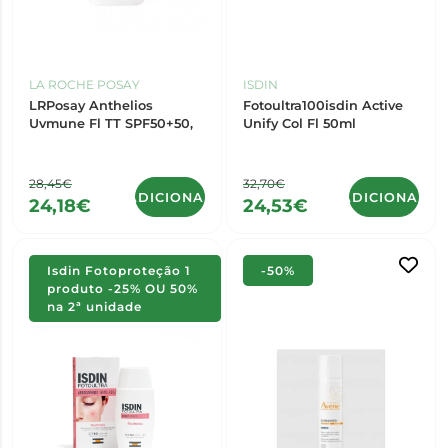
LA ROCHE POSAY
ISDIN
LRPosay Anthelios
Fotoultra100isdin Active
Uvmune Fl TT SPF50+50,
Unify Col Fl 50ml
28,45€
32,70€
ADICIONAR
ADICIONAR
24,18€
24,53€
Isdin Fotoproteção 1
-50%
produto -25% OU 50%
na 2ª unidade