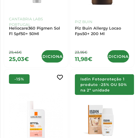
CANTABRIA LABS
PIZ BUIN
PORTUGAL
Heliocare360 Pigmen Sol
Piz Buin Allergy Locao
Fl Spf50+ 50Ml
Fps50+ 200 Ml
29,45€
23,95€
ADICIONAR
ADICIONAR
25,03€
11,98€
-15%
Isdin Fotoproteção 1
produto -25% OU 50%
na 2ª unidade