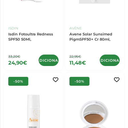
ISDIN
AVÈNE
Isdin Fotoultra Redness
Avene Solar Sunsimed
SPF50 50Ml,
PigmSPF50+ Cr 80ml,
33,20€
22,95€
ADICIONAR
ADICIONAR
24,90€
11,48€
-50%
-50%