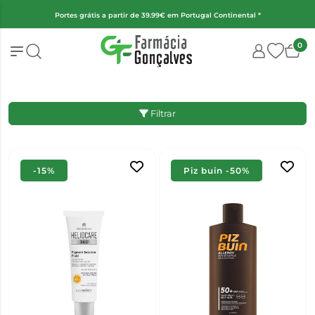
Portes grátis a partir de 39.99€ em Portugal Continental *
0
Filtrar
-15%
Piz buin -50%