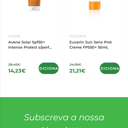
AVÈNE
EUCERIN
Avene Solar Spf50+
Eucerin Sun Sens Prot
Intense Protect s/perf
Creme FPS50+ 50ml,
150Ml
28,45€
24,95€
ADICIONAR
ADICIONAR
14,23€
21,21€
Subscreva a nossa