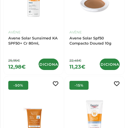
AVÈNE
AVÈNE
Avene Solar Sunsimed KA
Avene Solar Spf50
SPF50+ Cr 80ml,
Compacto Dourad 10g
25,95€
22,45€
ADICIONAR
ADICIONAR
12,98€
11,23€
-50%
-15%