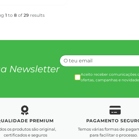
ng
1
to
8
of
29
results
a Newsletter
Aceito receber comunicações 
ofertas, campanhas e novidade
QUALIDADE PREMIUM
PAGAMENTO SEGUR
dos os produtos são original,
Temos várias formas de paga
certificados e seguros
para facilitar o processo.