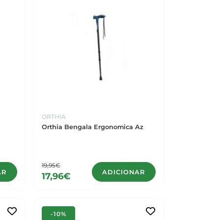
ORTHIA
Orthia Bengala Ergonomica Az
19,95€
AR
ADICIONAR
17,96€
-10%