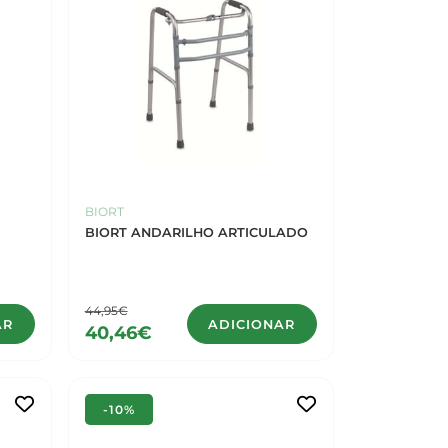
BIORT
BIORT ANDARILHO ARTICULADO
44,95€
AR
ADICIONAR
40,46€
-10%