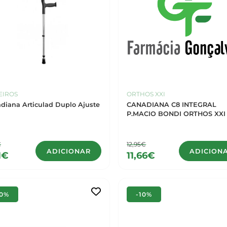
EIROS
ORTHOS XXI
diana Articulad Duplo Ajuste
CANADIANA C8 INTEGRAL
P.MACIO BONDI ORTHOS XXI
€
12,95€
ADICIONAR
ADICION
1€
11,66€
10%
-10%