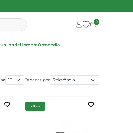
0
xualidade
Homem
Ortopedia
ina
Ordenar por
-10%