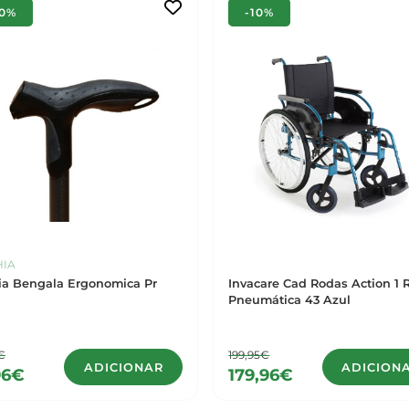
10%
-10%
HIA
ia Bengala Ergonomica Pr
Invacare Cad Rodas Action 1 
Pneumática 43 Azul
€
199,95€
ADICIONAR
ADICION
96€
179,96€