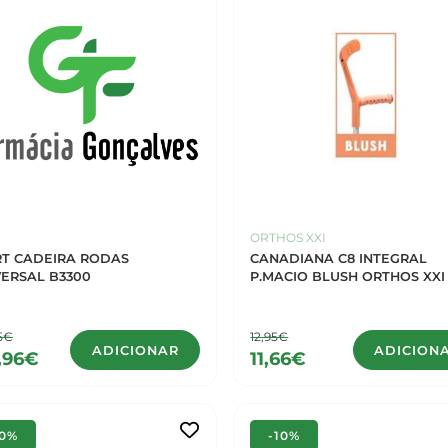
ORTHOS XXI
RT CADEIRA RODAS
CANADIANA C8 INTEGRAL
VERSAL B3300
P.MACIO BLUSH ORTHOS XXI
95€
12,95€
ADICIONAR
ADICION
,96€
11,66€
10%
-10%