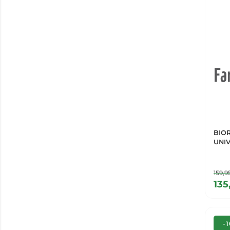
BIO
UNI
159,
135
-