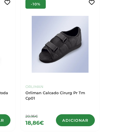
-10%
ORLIMAN
Roda
Orliman Calcado Cirurg Pr Tm
Cp01
20,95€
AR
ADICIONAR
18,86€