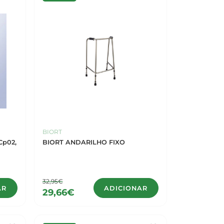
BIORT
Cp02,
BIORT ANDARILHO FIXO
32,95€
AR
ADICIONAR
29,66€