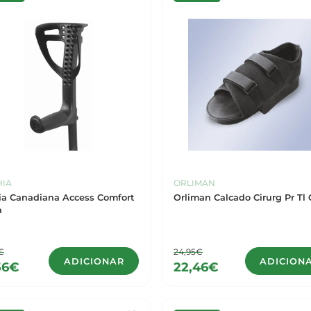
HIA
ORLIMAN
ia Canadiana Access Comfort
Orliman Calcado Cirurg Pr Tl 
a
€
24,95€
ADICIONAR
ADICION
56€
22,46€