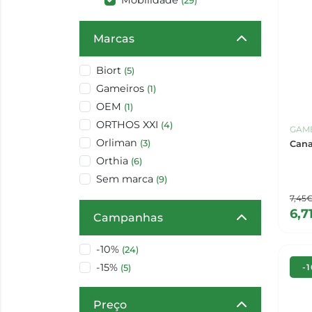
Mobilidade
(29)
Marcas
Biort
(5)
Gameiros
(1)
OEM
(1)
ORTHOS XXI
(4)
GAM
Orliman
(3)
Cana
Orthia
(6)
Sem marca
(9)
7,45
6,7
Campanhas
-10%
(24)
-15%
-
(5)
Preço