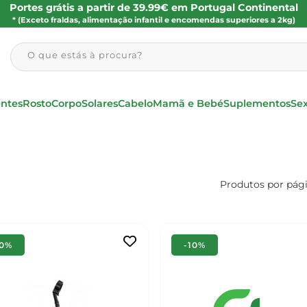
Portes grátis a partir de 39.99€ em Portugal Continental
* (Exceto fraldas, alimentação infantil e encomendas superiores a 2kg)
O que estás à procura?
entes
Rosto
Corpo
Solares
Cabelo
Mamã e Bebé
Suplementos
Se
Produtos por pág
10%
-10%