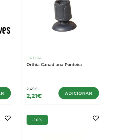
ORTHIA
Orthia Canadiana Ponteira
2,45€
AR
ADICIONAR
2,21€
-10%