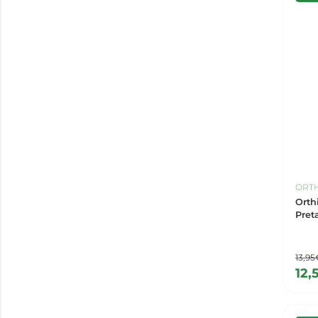
ORT
Orth
Pret
13,95
12,