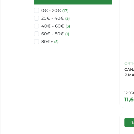
0€ - 20€
(17)
20€ - 40€
(3)
40€ - 60€
(3)
60€ - 80€
(1)
80€+
(5)
ORTH
CAN
P.MA
12,95
11,
-