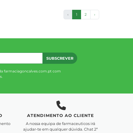
‹
1
2
›
SUBSCREVER
da farmaciagoncalves.com.pt com
s.
O
ATENDIMENTO AO CLIENTE
mento
A nossa equipa de farmaceuticos irá
ajudar-te em qualquer dúvida. Chat 2ª