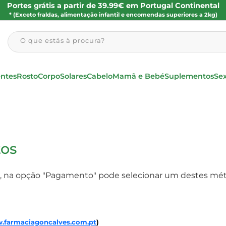
Portes grátis a partir de 39.99€ em Portugal Continental
* (Exceto fraldas, alimentação infantil e encomendas superiores a 2kg)
O que estás à procura?
entes
Rosto
Corpo
Solares
Cabelo
Mamã e Bebé
Suplementos
Se
os
 na opção "Pagamento" pode selecionar um destes mé
w.farmaciagoncalves.com.pt
)