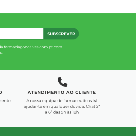
SUBSCREVER
da farmaciagoncalves.com.pt com
s.
O
ATENDIMENTO AO CLIENTE
mento
A nossa equipa de farmaceuticos irá
ajudar-te em qualquer dúvida. Chat 2ª
a 6ª das 9h às 18h