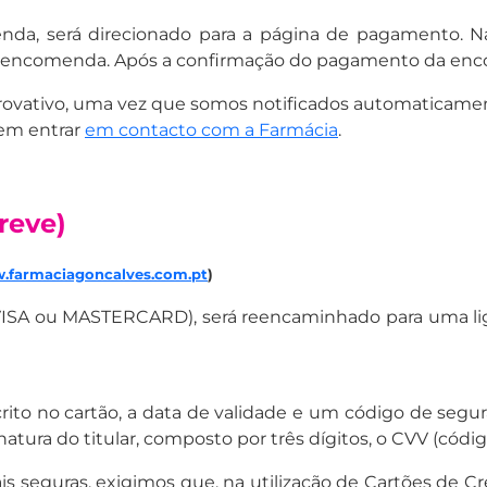
nda, será direcionado para a página de pagamento. N
ua encomenda.
Após a confirmação do pagamento da encom
rovativo, uma vez que somos notificados automaticam
 em entrar
em contacto com a Farmácia
.
reve)
w.farmaciagoncalves.com.pt
)
 (VISA ou MASTERCARD), será reencaminhado para uma li
scrito no cartão, a data de validade e um código de segu
atura do titular, composto por três dígitos, o CVV (códig
 seguras, exigimos que, na utilização de Cartões de Créd