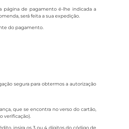
a página de pagamento é-lhe indicada a
enda, será feita a sua expedição.
ente do pagamento.
gação segura para obtermos a autorização
rança, que se encontra no verso do cartão,
o verificação).
ito, insira os 3 ou 4 dígitos do código de