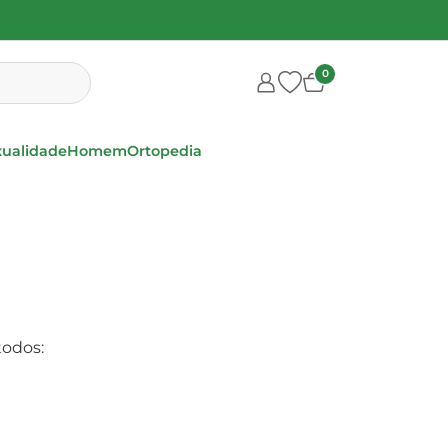
0
xualidade
Homem
Ortopedia
todos: