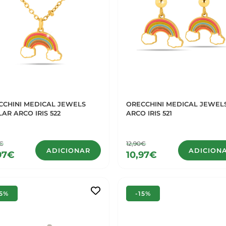
CCHINI MEDICAL JEWELS
ORECCHINI MEDICAL JEWEL
AR ARCO IRIS 522
ARCO IRIS 521
0€
12,90€
ADICIONAR
ADICION
97€
10,97€
15%
-15%