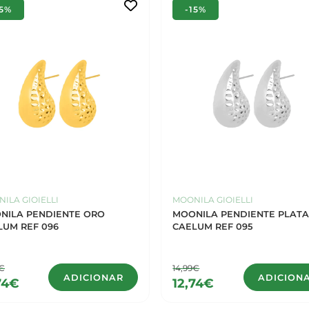
15%
-15%
ILA GIOIELLI
MOONILA GIOIELLI
NILA PENDIENTE ORO
MOONILA PENDIENTE PLAT
LUM REF 096
CAELUM REF 095
9€
14,99€
ADICIONAR
ADICION
74€
12,74€