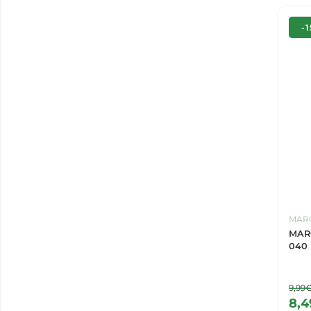
-
MARG
MAR
040
9,99
8,