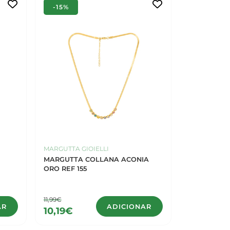
-15%
MARGUTTA GIOIELLI
A
MARGUTTA COLLANA ACONIA
ORO REF 155
11,99€
AR
ADICIONAR
10,19€