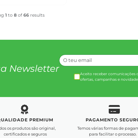
ng
1
to
8
of
66
results
a Newsletter
Aceito receber comunicações 
ofertas, campanhas e novidade
QUALIDADE PREMIUM
PAGAMENTO SEGUR
dos os produtos são original,
Temos várias formas de paga
certificados e seguros
para facilitar o processo.