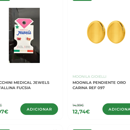
MOONILA GIOIELLI
CCHINI MEDICAL JEWELS
MOONILA PENDIENTE ORO
FALLINA FUCSIA
CARINA REF 097
0€
14,99€
ADICIONAR
ADICION
97€
12,74€