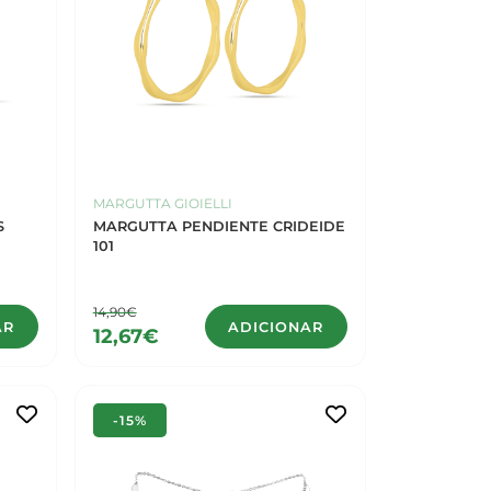
MARGUTTA GIOIELLI
S
MARGUTTA PENDIENTE CRIDEIDE
101
14,90€
AR
ADICIONAR
12,67€
-15%