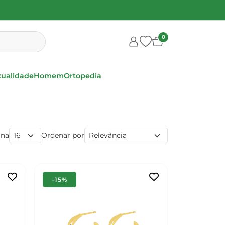
0
xualidade
Homem
Ortopedia
ina
Ordenar por
-15%