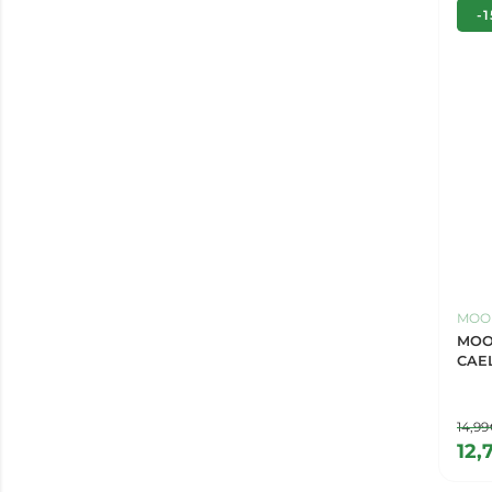
-
MOON
MOO
CAE
14,9
12,