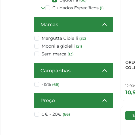
Bijuteria
(66)
Cuidados Específicos
(1)
Marcas
Margutta Gioielli
(32)
Moonila gioielli
(21)
Sem marca
(13)
ORE
COLL
Campanhas
-15%
(66)
12,9
10,
Preço
0€ - 20€
(66)
-