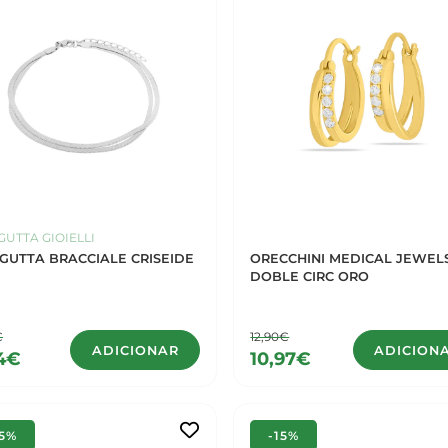
UTTA GIOIELLI
GUTTA BRACCIALE CRISEIDE
ORECCHINI MEDICAL JEWEL
DOBLE CIRC ORO
€
12,90€
ADICIONAR
ADICION
4€
10,97€
15%
-15%