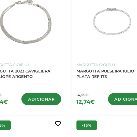
UTTA GIOIELLI
MARGUTTA GIOIELLI
GUTTA 2023 CAVIGLIERA
MARGUTTA PULSEIRA IULIO
LIOPE ARGENTO
PLATA REF 173
€
14,99€
ADICIONAR
ADICION
04€
12,74€
15%
-15%