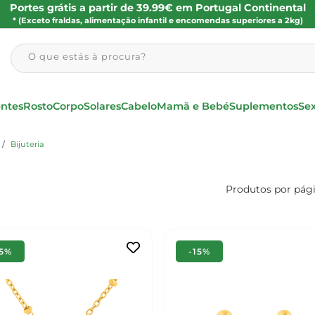
Portes grátis a partir de 39.99€ em Portugal Continental
* (Exceto fraldas, alimentação infantil e encomendas superiores a 2kg)
O que estás à procura?
entes
Rosto
Corpo
Solares
Cabelo
Mamã e Bebé
Suplementos
Se
Bijuteria
Produtos por pág
15%
-15%