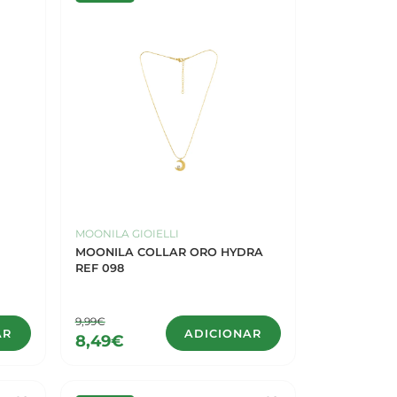
MOONILA GIOIELLI
MOONILA COLLAR ORO HYDRA
REF 098
9,99€
AR
ADICIONAR
8,49€