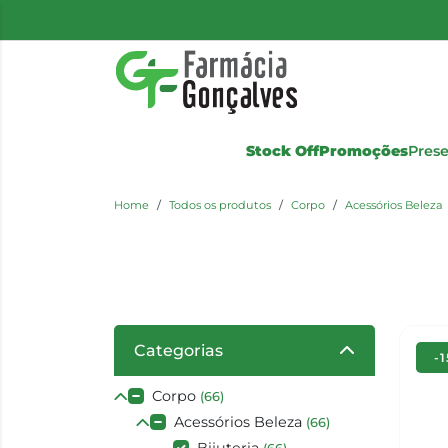
Stock Off
Promoções
Pres
Home
Todos os produtos
Corpo
Acessórios Beleza
Categorias
-
Corpo
(66)
Acessórios Beleza
(66)