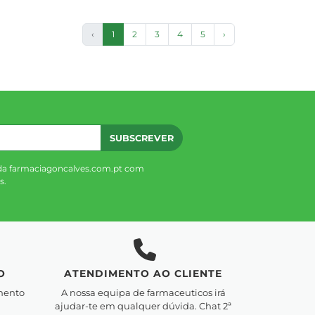
‹
1
2
3
4
5
›
SUBSCREVER
da farmaciagoncalves.com.pt com
s.
O
ATENDIMENTO AO CLIENTE
mento
A nossa equipa de farmaceuticos irá
ajudar-te em qualquer dúvida. Chat 2ª