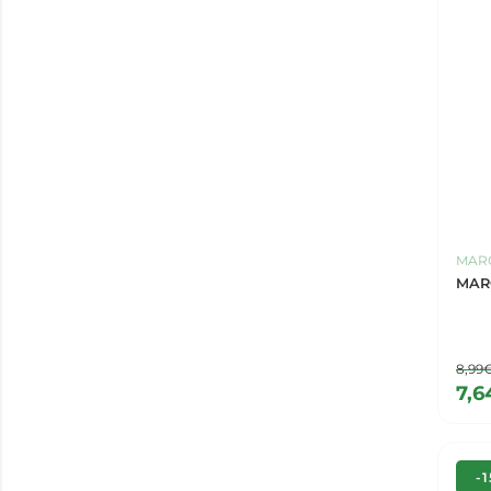
MARG
MAR
8,99
7,6
-