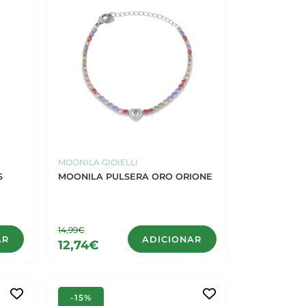
MOONILA GIOIELLI
S
MOONILA PULSERA ORO ORIONE
14,99€
AR
ADICIONAR
12,74€
-15%