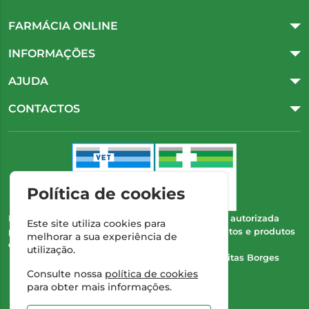
FARMÁCIA ONLINE
INFORMAÇÕES
AJUDA
CONTACTOS
Política de cookies
Esta farmácia (Farmácia Gonçalves) encontra-se autorizada
Este site utiliza cookies para
pelo INFARMED para a dispensa de medicamentos e produtos
melhorar a sua experiência de
de saúde ao domicílio e através da internet.
utilização.
Direção Técnica:
Dra. Cristina Marta de Freitas Borges
Gonçalves
Consulte nossa
política de cookies
NIPC:
504 298 682
para obter mais informações.