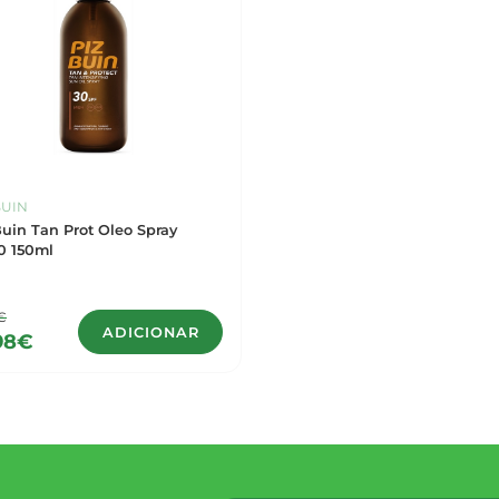
BUIN
Buin Tan Prot Oleo Spray
0 150ml
€
ADICIONAR
98€