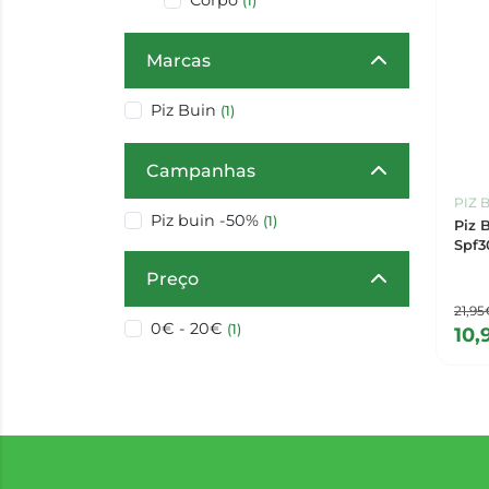
Corpo
(1)
Marcas
Piz Buin
(1)
Campanhas
PIZ 
Piz buin -50%
(1)
Piz 
Spf3
Preço
21,95
0€ - 20€
(1)
10,