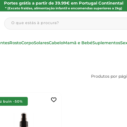
Portes grátis a partir de 39.99€ em Portugal Continental
* (Exceto fraldas, alimentação infantil e encomendas superiores a 2kg)
O que estás à procura?
entes
Rosto
Corpo
Solares
Cabelo
Mamã e Bebé
Suplementos
Se
Produtos por pág
iz buin -50%