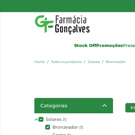
Stock Off
Promoções
Pres
Home
Todos os produtos
Solares
Bronzeador
Categorias
P
Solares
(1)
Bronzeador
(1)