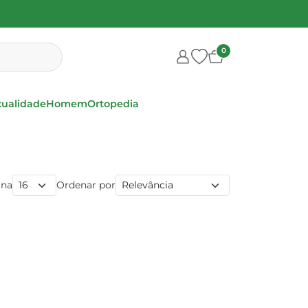
0
xualidade
Homem
Ortopedia
ina
Ordenar por