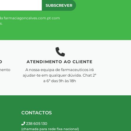
SUBSCREVER
da farmaciagoncalves.com.pt com
s.
O
ATENDIMENTO AO CLIENTE
mento
A nossa equipa de farmaceuticos irá
ajudar-te em qualquer dúvida. Chat 2ª
a 6ª das 9h às 18h
CONTACTOS
238 605 130
(chamada para rede fixa nacional)