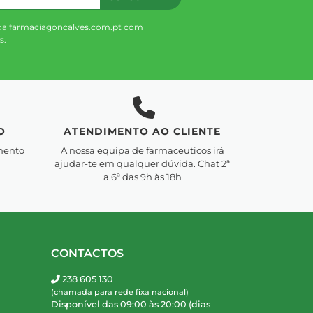
da farmaciagoncalves.com.pt com
s.
O
ATENDIMENTO AO CLIENTE
mento
A nossa equipa de farmaceuticos irá
ajudar-te em qualquer dúvida. Chat 2ª
a 6ª das 9h às 18h
CONTACTOS
238 605 130
(chamada para rede fixa nacional)
Disponível das 09:00 às 20:00 (dias