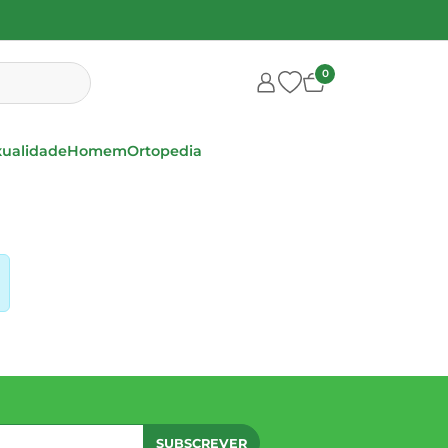
0
xualidade
Homem
Ortopedia
SUBSCREVER