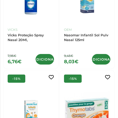
VICKS
OEM
Vicks Proteção Spray
Nasomar Infantil Sol Pulv
Nasal 20Ml,
Nasal 125ml
7,95€
9,45€
ADICIONAR
ADICIONAR
6,76€
8,03€
-15%
-15%