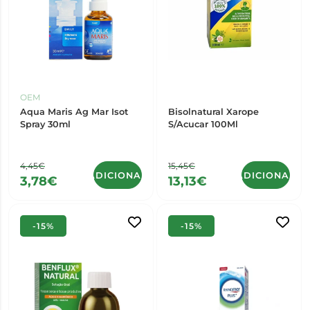
OEM
Aqua Maris Ag Mar Isot
Bisolnatural Xarope
Spray 30ml
S/Acucar 100Ml
4,45€
15,45€
ADICIONAR
ADICIONAR
3,78€
13,13€
-15%
-15%