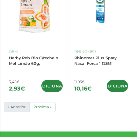
OEM
RHINOMER
Herby Reb Bio C/recheio
Rhinomer Plus Spray
Mel Limão 60g,
Nasal Forca 1 125Ml
3,45€
11,95€
ADICIONAR
ADICIONAR
2,93€
10,16€
« Anterior
Próxima »