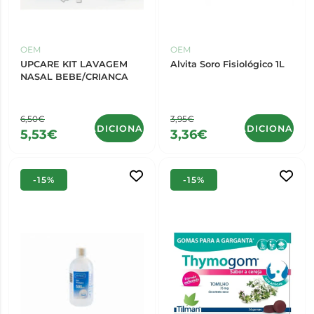
OEM
OEM
UPCARE KIT LAVAGEM
Alvita Soro Fisiológico 1L
NASAL BEBE/CRIANCA
6,50€
3,95€
ADICIONAR
ADICIONAR
5,53€
3,36€
-15%
-15%