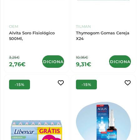
OEM
TILMAN
Alvita Soro Fisiológico
Thymogom Gomas Cereja
500Ml,
X24
3,25€
10,95€
ADICIONAR
ADICIONAR
2,76€
9,31€
-15%
-15%