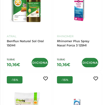
ATRAL
RHINOMER
Benflux Natural Sol Oral
Rhinomer Plus Spray
150Ml
Nasal Forca 3 125Ml
11,95€
11,95€
ADICIONAR
ADICIONAR
10,16€
10,16€
-15%
-15%