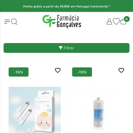
(Exceto fraldas, alimentação infantil e encomendas superiores a 2kg)
0
Filtrar
-15%
-15%