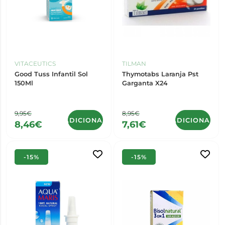
VITACEUTICS
TILMAN
Good Tuss Infantil Sol
Thymotabs Laranja Pst
150Ml
Garganta X24
9,95€
8,95€
ADICIONAR
ADICIONAR
8,46€
7,61€
-15%
-15%