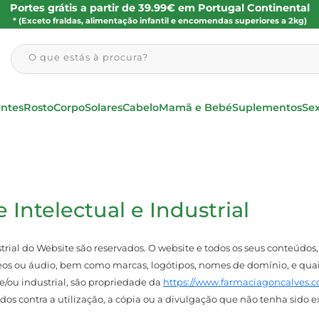
Portes grátis a partir de 39.99€ em Portugal Continental
* (Exceto fraldas, alimentação infantil e encomendas superiores a 2kg)
O que estás à procura?
entes
Rosto
Corpo
Solares
Cabelo
Mamã e Bebé
Suplementos
Se
 Intelectual e Industrial
rial do Website são reservados. O website e todos os seus conteúdos, 
ídeos ou áudio, bem como marcas, logótipos, nomes de domínio, e q
e/ou industrial, são propriedade da
https://www.farmaciagoncalves.c
dos contra a utilização, a cópia ou a divulgação que não tenha sid