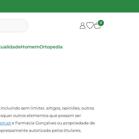
0
xualidade
Homem
Ortopedia
incluindo sem limitar, artigos, opiniões, outros
uaisquer outros elementos que possam ser
om.pt
e Farmácia Gonçalves ou propriedade de
o expressamente autorizada pelos titulares.