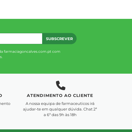
SUBSCREVER
da farmaciagoncalves.com.pt com
s.
O
ATENDIMENTO AO CLIENTE
mento
A nossa equipa de farmaceuticos irá
ajudar-te em qualquer dúvida. Chat 2ª
a 6ª das 9h às 18h