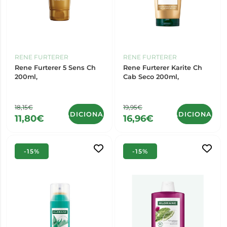
RENE FURTERER
RENE FURTERER
Rene Furterer 5 Sens Ch
Rene Furterer Karite Ch
200ml,
Cab Seco 200ml,
18,15€
19,95€
ADICIONAR
ADICIONAR
11,80€
16,96€
-15%
-15%