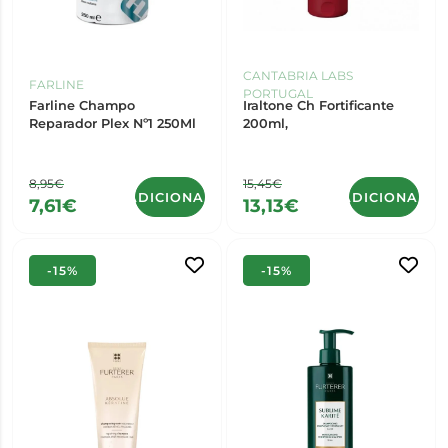
CANTABRIA LABS
FARLINE
PORTUGAL
Farline Champo
Iraltone Ch Fortificante
Reparador Plex Nº1 250Ml
200ml,
8,95€
15,45€
ADICIONAR
ADICIONAR
7,61€
13,13€
-15%
-15%