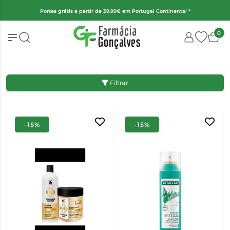
.99€ em Portugal Continental *
(Exceto fraldas, alimentação infantil 
0
Filtrar
-15%
-15%