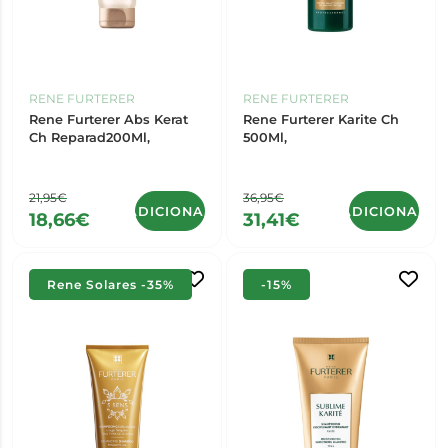
RENE FURTERER
RENE FURTERER
Rene Furterer Abs Kerat
Rene Furterer Karite Ch
Ch Reparad200Ml,
500Ml,
21,95€
36,95€
ADICIONAR
ADICIONAR
18,66€
31,41€
Rene Solares -35%
-15%