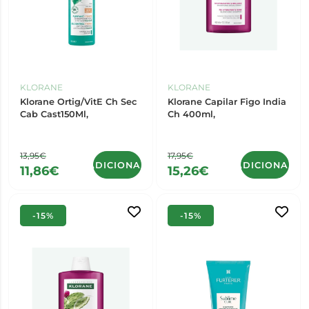
KLORANE
KLORANE
Klorane Ortig/VitE Ch Sec
Klorane Capilar Figo India
Cab Cast150Ml,
Ch 400ml,
13,95€
17,95€
ADICIONAR
ADICIONAR
11,86€
15,26€
-15%
-15%