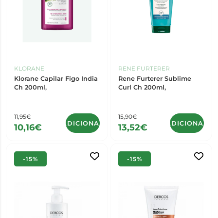
KLORANE
RENE FURTERER
Klorane Capilar Figo India
Rene Furterer Sublime
Ch 200ml,
Curl Ch 200ml,
11,95€
15,90€
ADICIONAR
ADICIONAR
10,16€
13,52€
-15%
-15%