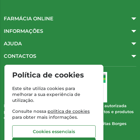
FARMÁCIA ONLINE
INFORMAÇÕES
AJUDA
CONTACTOS
Política de cookies
Este site utiliza cookies para
melhorar a sua experiência de
utilização.
Esta farmácia (Farmácia Gonçalves) encontra-se autorizada
Consulte nossa
política de cookies
pelo INFARMED para a dispensa de medicamentos e produtos
para obter mais informações.
de saúde ao domicílio e através da internet.
Direção Técnica:
Dra. Cristina Marta de Freitas Borges
Gonçalves
Cookies essenciais
NIPC:
504 298 682