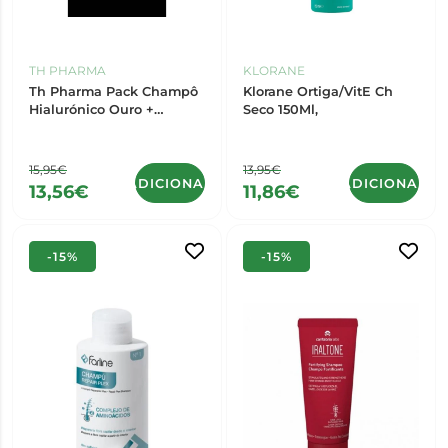
TH PHARMA
KLORANE
Th Pharma Pack Champô
Klorane Ortiga/VitE Ch
Hialurónico Ouro +
Seco 150Ml,
Máscara
15,95€
13,95€
ADICIONAR
ADICIONAR
13,56€
11,86€
-15%
-15%