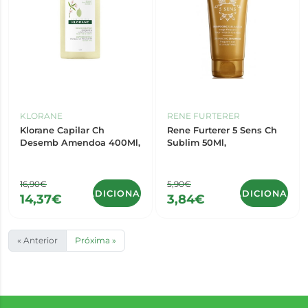
KLORANE
RENE FURTERER
Klorane Capilar Ch
Rene Furterer 5 Sens Ch
Desemb Amendoa 400Ml,
Sublim 50Ml,
16,90€
5,90€
ADICIONAR
ADICIONAR
14,37€
3,84€
« Anterior
Próxima »