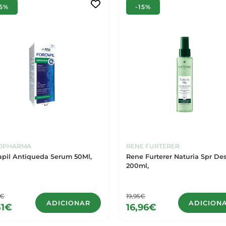
15%
-15%
OPHARMA
RENE FURTERER
apil Antiqueda Serum 50Ml,
Rene Furterer Naturia Spr D
200ml,
5€
19,95€
ADICIONAR
ADICION
51€
16,96€