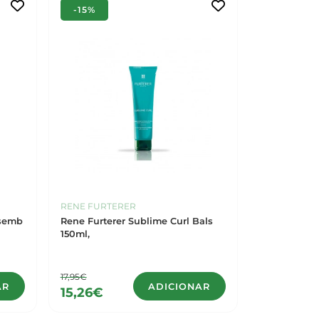
-15%
RENE FURTERER
esemb
Rene Furterer Sublime Curl Bals
150ml,
17,95€
AR
ADICIONAR
15,26€