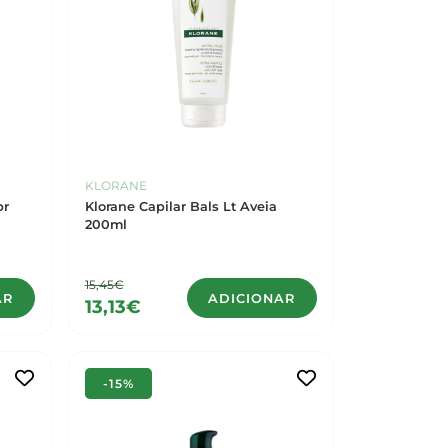
KLORANE
pr
Klorane Capilar Bals Lt Aveia
200ml
15,45€
AR
ADICIONAR
13,13€
-15%