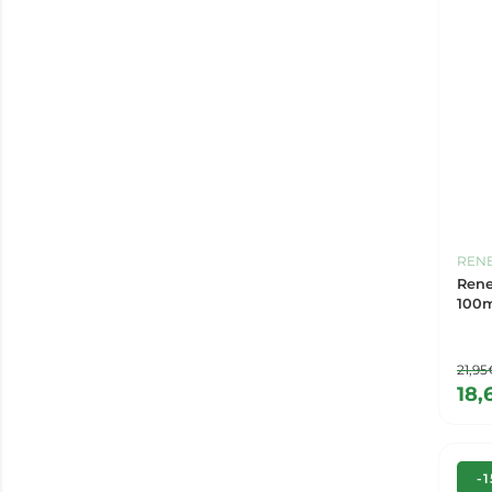
REN
Rene
100m
21,95
18,
-