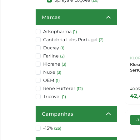
Sprays e Loções
(26)
Marcas
Arkopharma
(1)
Cantabria Labs Portugal
(2)
Ducray
(1)
Farline
(2)
KLO
Klorane
(3)
Klor
Ser1
Nuxe
(3)
OEM
(1)
Rene Furterer
(12)
49,9
42
Tricovel
(1)
Campanhas
-
-15%
(26)