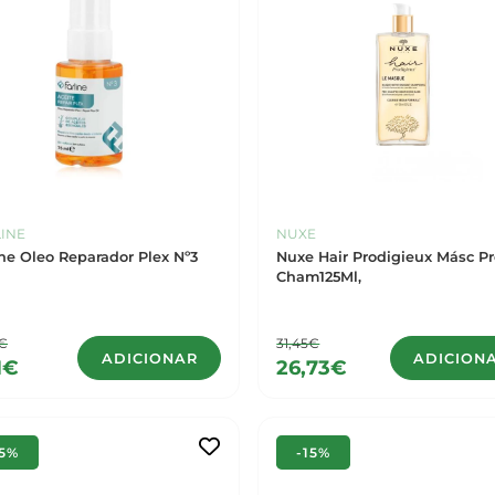
INE
NUXE
ine Oleo Reparador Plex Nº3
Nuxe Hair Prodigieux Másc Pr
Cham125Ml,
5€
31,45€
ADICIONAR
ADICION
1€
26,73€
15%
-15%