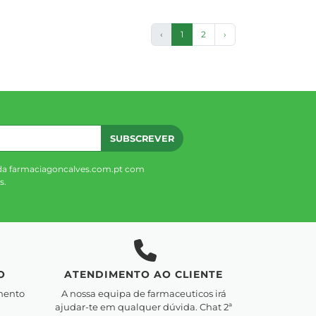
‹
1
2
›
SUBSCREVER
da farmaciagoncalves.com.pt com
s.
O
ATENDIMENTO AO CLIENTE
mento
A nossa equipa de farmaceuticos irá
ajudar-te em qualquer dúvida. Chat 2ª