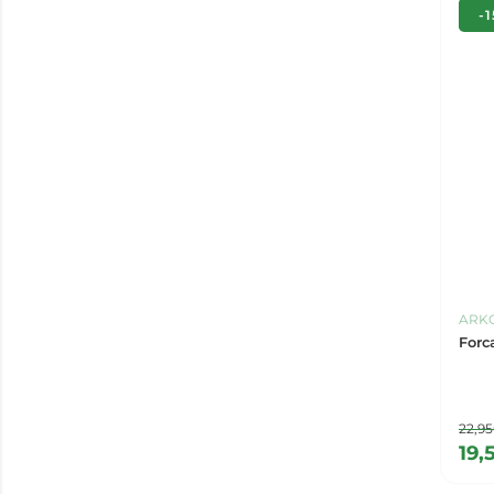
-
ARK
Forc
22,9
19,