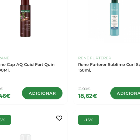
RANE
RENE FURTERER
ane Cap AQ Cuid Fort Quin
Rene Furterer Sublime Curl S
00Ml,
150ml,
5€
21,90€
ADICIONAR
ADICION
,46€
18,62€
15%
-15%