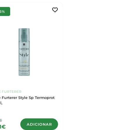
15%
E FURTERER
 Furterer Style Sp Termoprot
l,
5€
ADICIONAR
11€