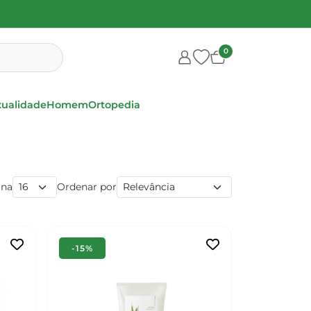
0
xualidade
Homem
Ortopedia
ina
Ordenar por
-15%