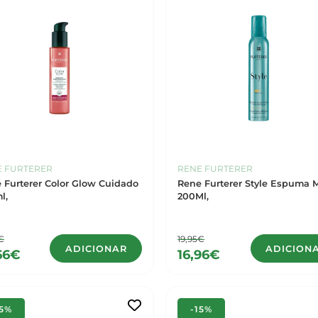
E FURTERER
RENE FURTERER
 Furterer Color Glow Cuidado
Rene Furterer Style Espuma 
l,
200Ml,
€
19,95€
ADICIONAR
ADICION
66€
16,96€
15%
-15%