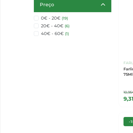
Preço
0€ - 20€
(19)
20€ - 40€
(6)
40€ - 60€
(1)
FARL
Farl
75Ml
10,9
9,3
-