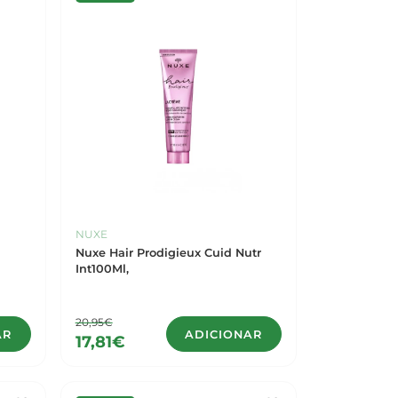
NUXE
Nuxe Hair Prodigieux Cuid Nutr
Int100Ml,
20,95€
AR
ADICIONAR
17,81€