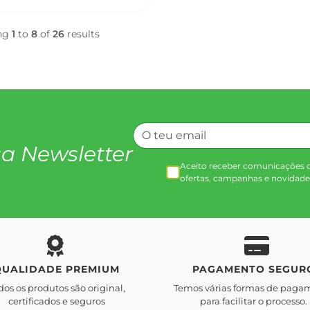
ng
1
to
8
of
26
results
a Newsletter
Aceito receber comunicações 
ofertas, campanhas e novidade
QUALIDADE PREMIUM
PAGAMENTO SEGUR
dos os produtos são original,
Temos várias formas de paga
certificados e seguros
para facilitar o processo.