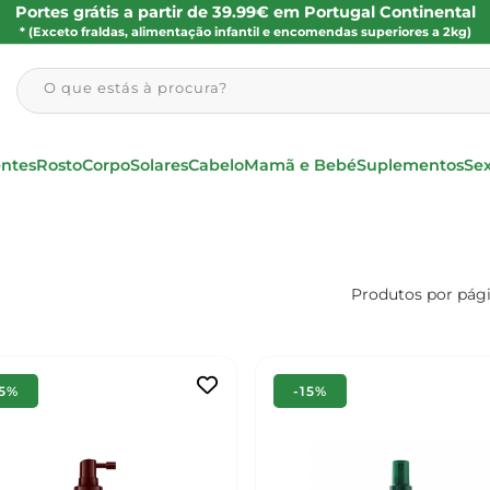
Portes grátis a partir de 39.99€ em Portugal Continental
* (Exceto fraldas, alimentação infantil e encomendas superiores a 2kg)
O que estás à procura?
entes
Rosto
Corpo
Solares
Cabelo
Mamã e Bebé
Suplementos
Se
Produtos por pág
15%
-15%