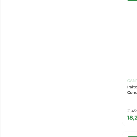
CANT
Iral
Cond
21,4
18,