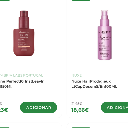
ABRIA LABS PORTUGAL
NUXE
tone Perfect10 InstLeavIn
Nuxe HairProdigieux
150Ml,
LtCapDesemS/En100Ml,
5€
21,95€
ADICIONAR
ADICION
23€
18,66€