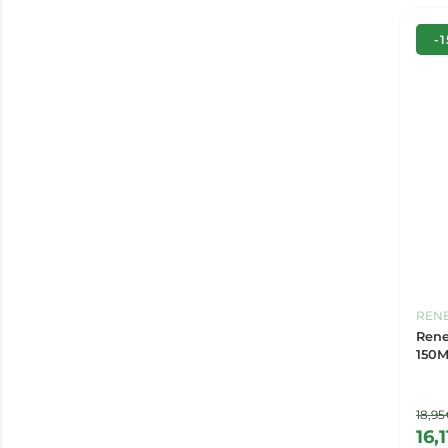
-
REN
Rene
150M
18,9
16,