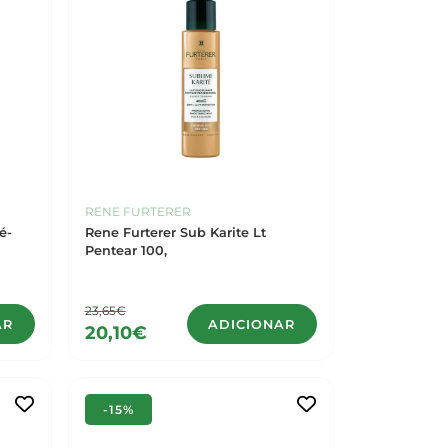
RENE FURTERER
é-
Rene Furterer Sub Karite Lt
Pentear 100,
23,65€
AR
ADICIONAR
20,10€
-15%