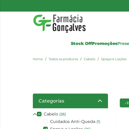
Stock Off
Promoções
Pres
Home
Todos os produtos
Cabelo
Sprays e Loções
Categorias
-
Cabelo
(26)
Cuidados Anti-Queda
(1)