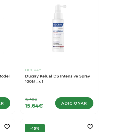
DUCRAY
Model
Ducray Kelual DS Intensive Spray
100Ml, x 1
18,40€
AR
ADICIONAR
15,64€
-15%