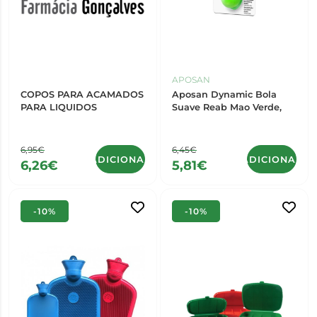
APOSAN
COPOS PARA ACAMADOS
Aposan Dynamic Bola
PARA LIQUIDOS
Suave Reab Mao Verde,
6,95€
6,45€
ADICIONAR
ADICIONAR
6,26€
5,81€
-10%
-10%