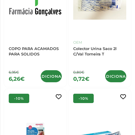
OEM
COPO PARA ACAMADOS
Colector Urina Saco 2l
PARA SOLIDOS
C/Val Torneira T
6,95€
0,80€
ADICIONAR
ADICIONAR
6,26€
0,72€
-10%
-10%