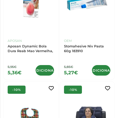
APOSAN
OEM
Aposan Dynamic Bola
Stomahesive Niv Pasta
Dura Reab Mao Vermelha,
60g 183910
5,95€
5,85€
ADICIONAR
ADICIONAR
5,36€
5,27€
-10%
-10%