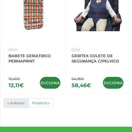
OEM
OEM
BABETE GERIATRICO
GERITEX COLETE DE
PERMAPRINT
SEGURANÇA C/PELVICO
13,45€
64,95€
ADICIONAR
ADICIONAR
12,11€
58,46€
« Anterior
Próxima »