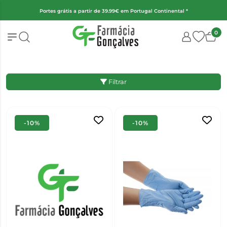
(Exceto fraldas, alimentação infantil e encomendas superiores a 2kg)
0
Filtrar
-10%
-10%