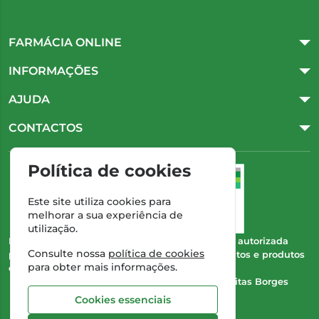
FARMÁCIA ONLINE
INFORMAÇÕES
AJUDA
CONTACTOS
Política de cookies
Este site utiliza cookies para
melhorar a sua experiência de
utilização.
Esta farmácia (Farmácia Gonçalves) encontra-se autorizada
Consulte nossa
política de cookies
pelo INFARMED para a dispensa de medicamentos e produtos
para obter mais informações.
de saúde ao domicílio e através da internet.
Direção Técnica:
Dra. Cristina Marta de Freitas Borges
Gonçalves
Cookies essenciais
NIPC:
504 298 682