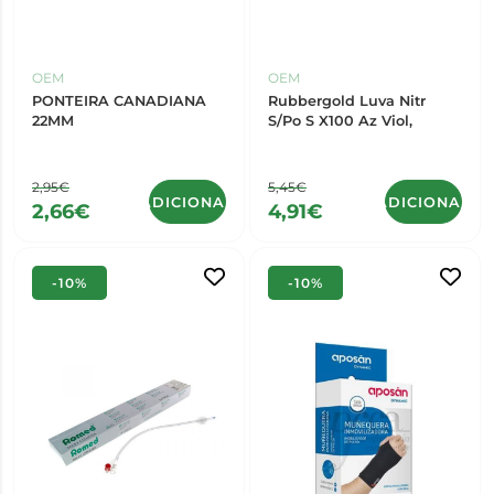
OEM
OEM
PONTEIRA CANADIANA
Rubbergold Luva Nitr
22MM
S/Po S X100 Az Viol,
2,95€
5,45€
ADICIONAR
ADICIONAR
2,66€
4,91€
-10%
-10%