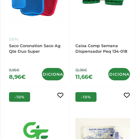
OEM
Saco Coronation Saco Ag
Caixa Comp Semana
Qte Duo Super
Dispensador Peq 134-018
9,95€
12,95€
ADICIONAR
ADICIONAR
8,96€
11,66€
-10%
-10%