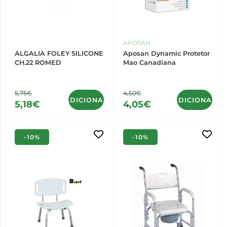
APOSAN
ALGALIA FOLEY SILICONE
Aposan Dynamic Protetor
CH.22 ROMED
Mao Canadiana
5,75€
4,50€
ADICIONAR
ADICIONAR
5,18€
4,05€
-10%
-10%