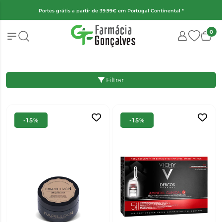
Portes grátis a partir de 39.99€ em Portugal Continental *
0
Filtrar
-15%
-15%