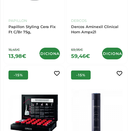
PAPILLON
DERCOS
Papillon Styling Cera Fix
Dercos Aminexil Clinical
Ft C/Br 75g,
Hom Ampx21
16,45€
69,95€
ADICIONAR
ADICIONAR
13,98€
59,46€
-15%
-15%