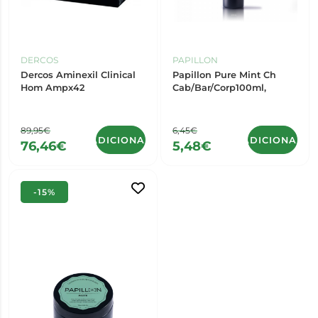
DERCOS
PAPILLON
Dercos Aminexil Clinical
Papillon Pure Mint Ch
Hom Ampx42
Cab/Bar/Corp100ml,
89,95€
6,45€
ADICIONAR
ADICIONAR
76,46€
5,48€
-15%