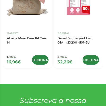
BAMBO
BARRAL
Abena Mom Care Kit Tam
Barral Motherprot Loc
M
OlAm 2X200 -50%2U
19,95€
37,95€
ADICIONAR
ADICIONAR
16,96€
32,26€
Subscreva a nossa