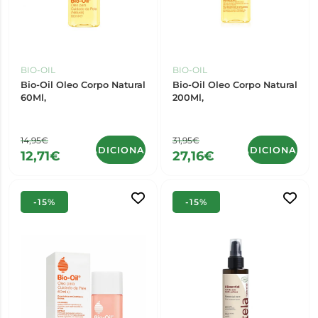
BIO-OIL
BIO-OIL
Bio-Oil Oleo Corpo Natural
Bio-Oil Oleo Corpo Natural
60Ml,
200Ml,
14,95€
31,95€
ADICIONAR
ADICIONAR
12,71€
27,16€
-15%
-15%