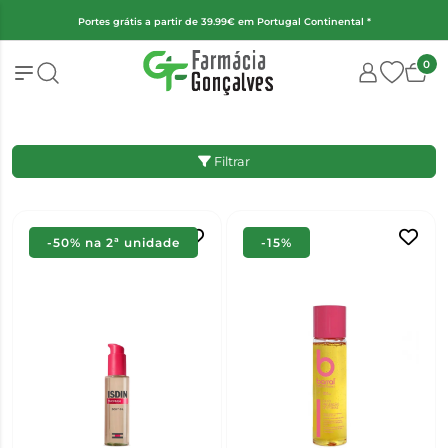
Portes grátis a partir de 39.99€ em Portugal Continental *
0
Filtrar
-50% na 2ª unidade
-15%