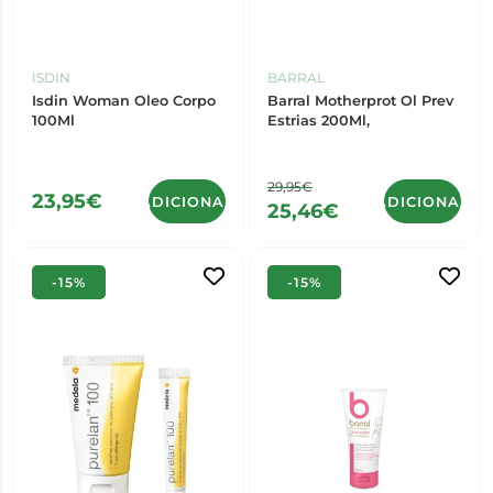
ISDIN
BARRAL
Isdin Woman Oleo Corpo
Barral Motherprot Ol Prev
100Ml
Estrias 200Ml,
29,95€
23,95€
ADICIONAR
ADICIONAR
25,46€
-15%
-15%