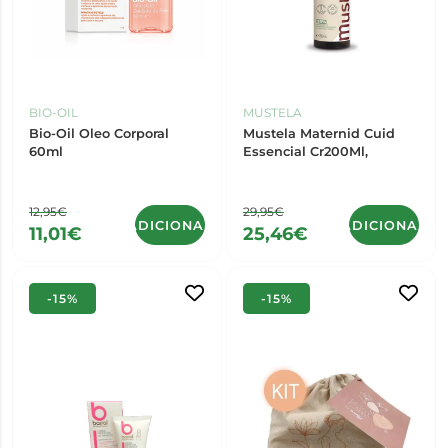
BIO-OIL
MUSTELA
Bio-Oil Oleo Corporal
Mustela Maternid Cuid
60ml
Essencial Cr200Ml,
12,95€
29,95€
ADICIONAR
ADICIONAR
11,01€
25,46€
-15%
-15%