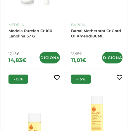
MEDELA
BARRAL
Medela Purelan Cr 100
Barral Motherprot Cr Gord
Lanolina 37 G
Ol Amend100Ml,
17,45€
12,95€
ADICIONAR
ADICIONAR
14,83€
11,01€
-15%
-15%