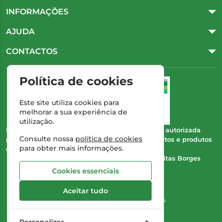
INFORMAÇÕES
AJUDA
CONTACTOS
Política de cookies
Este site utiliza cookies para
melhorar a sua experiência de
utilização.
Esta farmácia (Farmácia Gonçalves) encontra-se autorizada
Consulte nossa
política de cookies
pelo INFARMED para a dispensa de medicamentos e produtos
para obter mais informações.
de saúde ao domicílio e através da internet.
Direção Técnica:
Dra. Cristina Marta de Freitas Borges
Gonçalves
Cookies essenciais
NIPC:
504 298 682
Aceitar tudo
©2026 Todos os direitos reservados