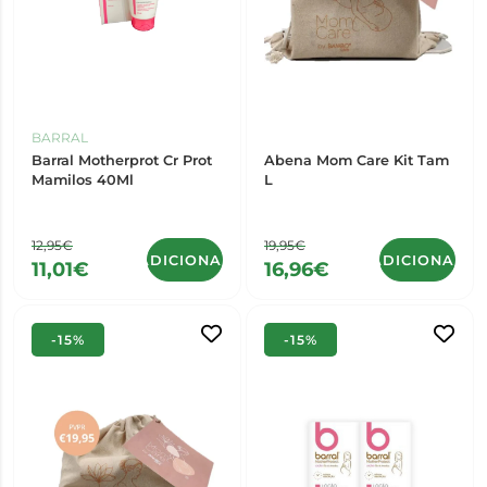
BARRAL
Barral Motherprot Cr Prot
Abena Mom Care Kit Tam
Mamilos 40Ml
L
12,95€
19,95€
ADICIONAR
ADICIONAR
11,01€
16,96€
-15%
-15%