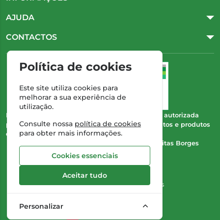
AJUDA
CONTACTOS
Política de cookies
Este site utiliza cookies para
melhorar a sua experiência de
utilização.
Esta farmácia (Farmácia Gonçalves) encontra-se autorizada
Consulte nossa
política de cookies
pelo INFARMED para a dispensa de medicamentos e produtos
para obter mais informações.
de saúde ao domicílio e através da internet.
Direção Técnica:
Dra. Cristina Marta de Freitas Borges
Gonçalves
Cookies essenciais
NIPC:
504 298 682
Aceitar tudo
©2026 Todos os direitos reservados
Personalizar