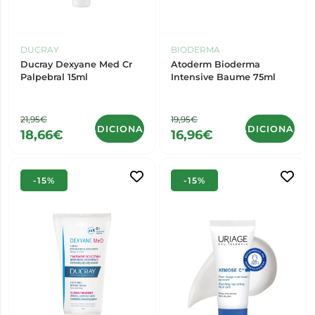
DUCRAY
BIODERMA
Ducray Dexyane Med Cr
Atoderm Bioderma
Palpebral 15ml
Intensive Baume 75ml
21,95€
19,95€
ADICIONAR
ADICIONAR
18,66€
16,96€
-15%
-15%