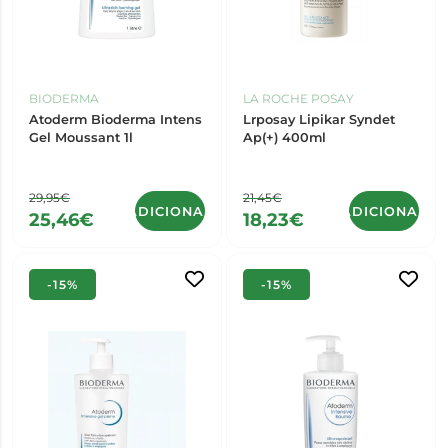
BIODERMA
LA ROCHE POSAY
Atoderm Bioderma Intens
Lrposay Lipikar Syndet
Gel Moussant 1l
Ap(+) 400ml
29,95€
21,45€
ADICIONAR
ADICIONAR
25,46€
18,23€
-15%
-15%