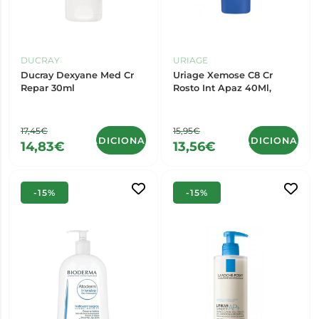
DUCRAY
URIAGE
Ducray Dexyane Med Cr
Uriage Xemose C8 Cr
Repar 30ml
Rosto Int Apaz 40Ml,
17,45€
15,95€
ADICIONAR
ADICIONAR
14,83€
13,56€
-15%
-15%