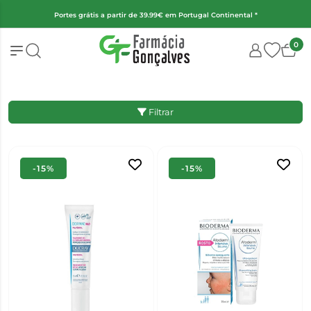
Portes grátis a partir de 39.99€ em Portugal Continental *
0
Filtrar
-15%
-15%