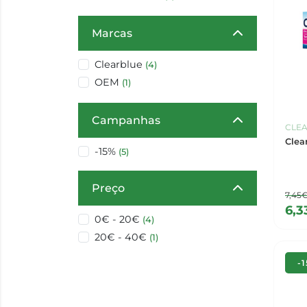
Marcas
Clearblue
(4)
OEM
(1)
Campanhas
CLE
Clea
-15%
(5)
Preço
7,45
6,3
0€ - 20€
(4)
20€ - 40€
(1)
-