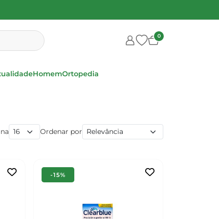
0
xualidade
Homem
Ortopedia
ina
Ordenar por
-15%