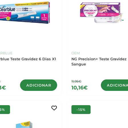
ARBLUE
OEM
rblue Teste Gravidez 6 Dias X1
NG Precision+ Teste Gravidez
Sangue
€
11,95€
ADICIONAR
ADICION
3€
10,16€
15%
-15%