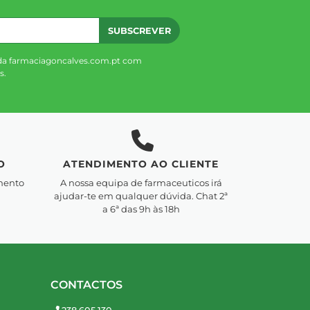
SUBSCREVER
da farmaciagoncalves.com.pt com
s.
O
ATENDIMENTO AO CLIENTE
mento
A nossa equipa de farmaceuticos irá
ajudar-te em qualquer dúvida. Chat 2ª
a 6ª das 9h às 18h
CONTACTOS