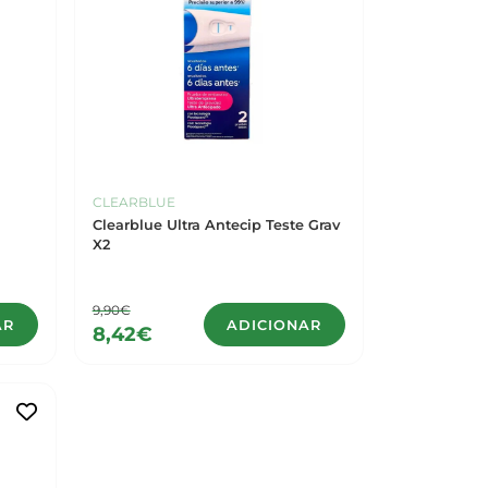
CLEARBLUE
Clearblue Ultra Antecip Teste Grav
X2
9,90€
AR
ADICIONAR
8,42€