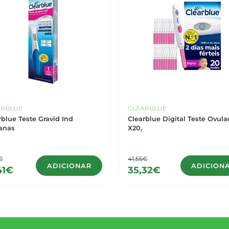
ARBLUE
CLEARBLUE
rblue Teste Gravid Ind
Clearblue Digital Teste Ovula
anas
X20,
€
41,55€
ADICIONAR
ADICION
41€
35,32€