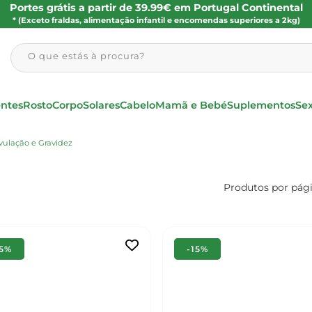
Portes grátis a partir de 39.99€ em Portugal Continental
* (Exceto fraldas, alimentação infantil e encomendas superiores a 2kg)
O que estás à procura?
entes
Rosto
Corpo
Solares
Cabelo
Mamã e Bebé
Suplementos
Se
vulação e Gravidez
Produtos por pág
15%
-15%