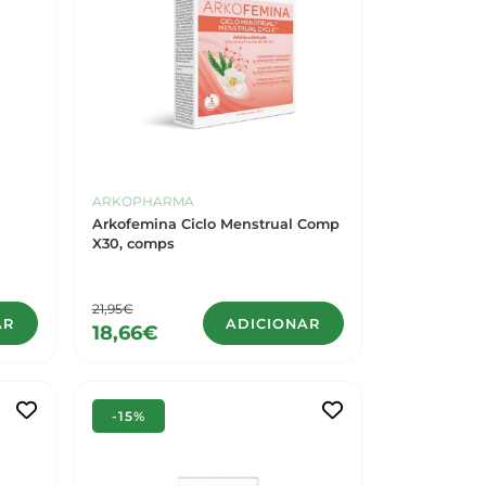
ARKOPHARMA
Arkofemina Ciclo Menstrual Comp
X30, comps
21,95€
AR
ADICIONAR
18,66€
-15%