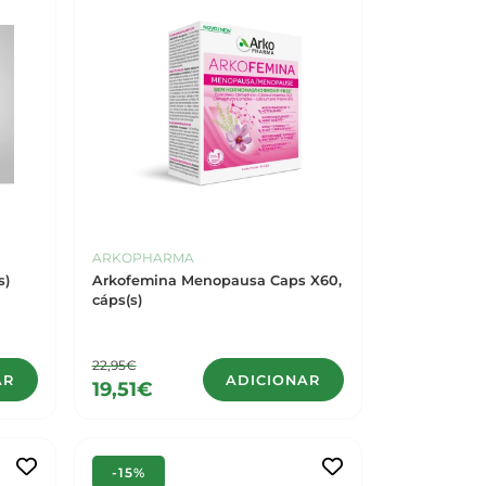
ARKOPHARMA
s)
Arkofemina Menopausa Caps X60,
cáps(s)
22,95€
AR
ADICIONAR
19,51€
-15%