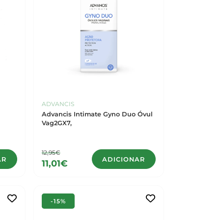
ADVANCIS
Advancis Intimate Gyno Duo Óvul
Vag2GX7,
12,95€
AR
ADICIONAR
11,01€
-15%