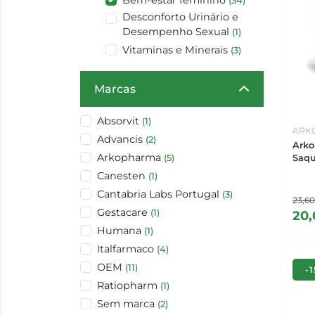
Bem-estar feminino
(34)
Desconforto Urinário e
Desempenho Sexual
(1)
Vitaminas e Minerais
(3)
Marcas
Absorvit
(1)
ARK
Advancis
(2)
Arko
Arkopharma
(5)
Saqu
+ Sti
Canesten
(1)
Cantabria Labs Portugal
(3)
23,6
Gestacare
(1)
20
Humana
(1)
Italfarmaco
(4)
OEM
(11)
-
Ratiopharm
(1)
Sem marca
(2)