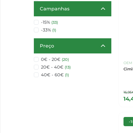
Silfarmaplus
(2)
Campanhas
-15%
(33)
-33%
(1)
Preço
0€ - 20€
(20)
OEM
20€ - 40€
(13)
Cimi
40€ - 60€
(1)
16,95
14,
-