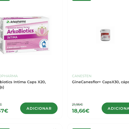
OPHARMA
CANESTEN
biotics Intima Caps X20,
GineCanesflor+ Cap
(s)
0€
21,95€
ADICIONAR
ADICION
37€
18,66€