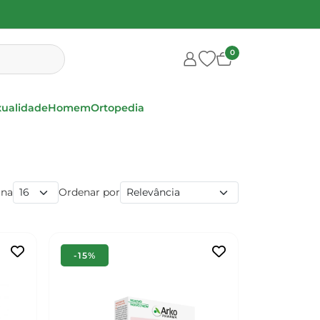
0
xualidade
Homem
Ortopedia
ina
Ordenar por
-15%