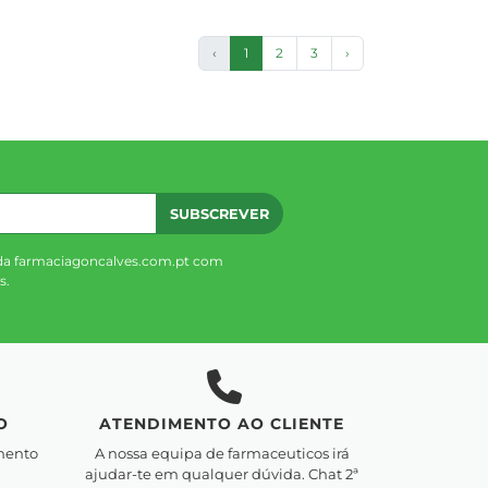
‹
1
2
3
›
SUBSCREVER
da farmaciagoncalves.com.pt com
s.
O
ATENDIMENTO AO CLIENTE
mento
A nossa equipa de farmaceuticos irá
ajudar-te em qualquer dúvida. Chat 2ª