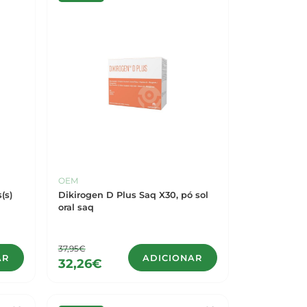
OEM
sX30, cáps(s)
Dikirogen D Plus Saq X30, pó sol
oral saq
37,95€
AR
ADICIONAR
32,26€