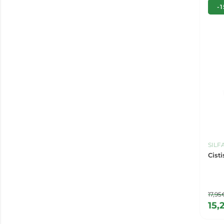
-
SIL
Cist
17,95
15,