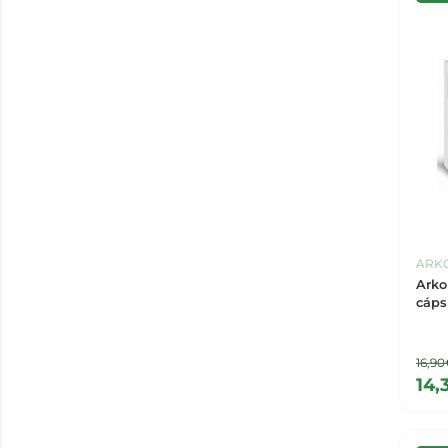
ARK
Arko
cáps
16,9
14,