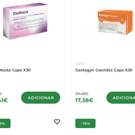
OEM
Nocta Caps X30
Gestagyn Gravidez Caps X30
€
20,45€
ADICIONAR
ADICION
41€
17,38€
15%
-15%