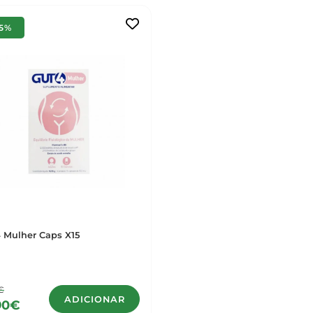
15%
 Mulher Caps X15
€
ADICIONAR
90€