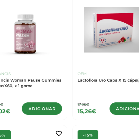
ANCIS
OEM
ancis Woman Pause Gummies
Lactoflora Uro Caps X 15 cáps(
GomasX60, x 1 goma
0€
17,95€
ADICIONAR
ADICION
,02€
15,26€
15%
-15%