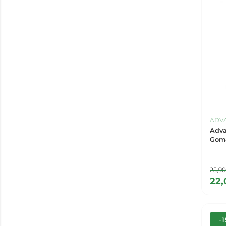
ADV
Adv
25,9
22
-