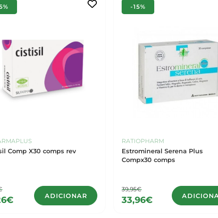
15%
-15%
FARMAPLUS
RATIOPHARM
isil Comp X30 comps rev
Estromineral Serena Plus
Compx30 comps
€
39,95€
ADICIONAR
ADICION
26€
33,96€