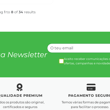
ng
1
to
8
of
34
results
a Newsletter
Aceito receber comunicações 
ofertas, campanhas e novidade
QUALIDADE PREMIUM
PAGAMENTO SEGUR
dos os produtos são original,
Temos várias formas de paga
certificados e seguros
para facilitar o processo.