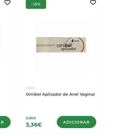
-15%
OEM
Ornibel Aplicador de Anel Vaginal
3,95€
AR
ADICIONAR
3,36€