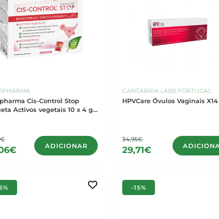
OPHARMA
CANTABRIA LABS PORTUGAL
pharma Cis-Control Stop
HPVCare Óvulos Vaginais X14
eta Activos vegetais 10 x 4 g
ck Fermentos lácteos 5 x 1.5 g
0€
34,95€
ADICIONAR
ADICION
,06€
29,71€
15%
-15%