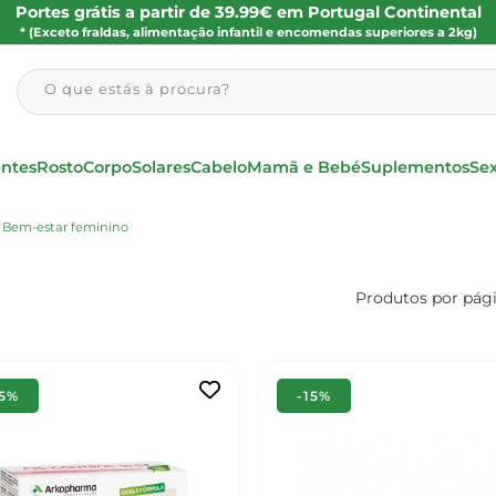
Portes grátis a partir de 39.99€ em Portugal Continental
* (Exceto fraldas, alimentação infantil e encomendas superiores a 2kg)
O que estás à procura?
entes
Rosto
Corpo
Solares
Cabelo
Mamã e Bebé
Suplementos
Se
Bem-estar feminino
Produtos por pág
15%
-15%