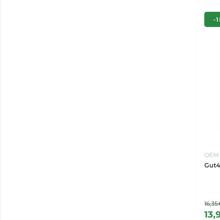
-
OEM
Gut4
16,35
13,