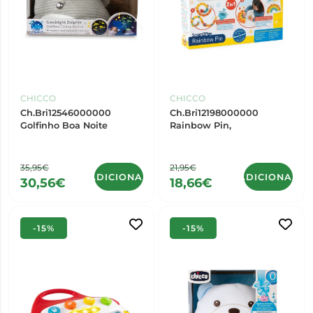
CHICCO
CHICCO
Ch.Bri12546000000
Ch.Bri12198000000
Golfinho Boa Noite
Rainbow Pin,
35,95€
21,95€
ADICIONAR
ADICIONAR
30,56€
18,66€
-15%
-15%