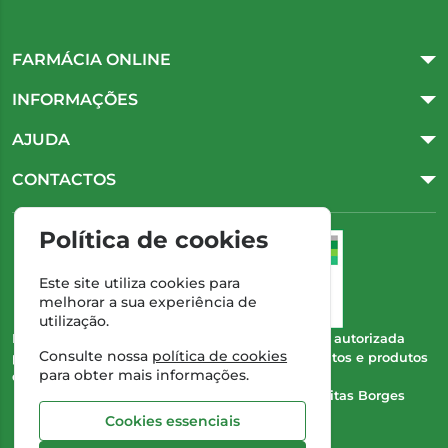
FARMÁCIA ONLINE
INFORMAÇÕES
AJUDA
CONTACTOS
Política de cookies
Este site utiliza cookies para
melhorar a sua experiência de
utilização.
Esta farmácia (Farmácia Gonçalves) encontra-se autorizada
Consulte nossa
política de cookies
pelo INFARMED para a dispensa de medicamentos e produtos
para obter mais informações.
de saúde ao domicílio e através da internet.
Direção Técnica:
Dra. Cristina Marta de Freitas Borges
Gonçalves
Cookies essenciais
NIPC:
504 298 682