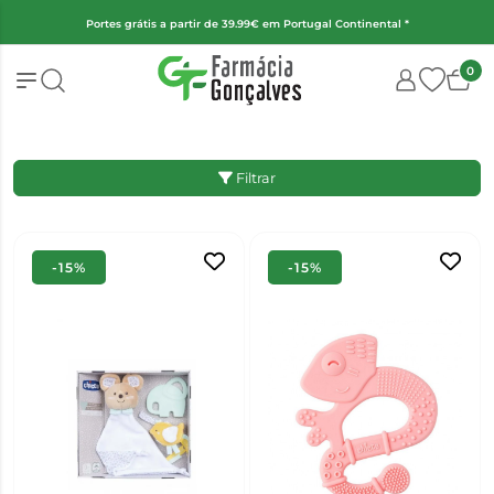
(Exceto fraldas, alimentação infantil e encomendas superiores a 2kg)
0
Filtrar
-15%
-15%