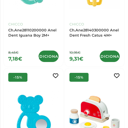
CHICCO
CHICCO
Ch.Ane28110200000 Anel
Ch.Ane28140300000 Anel
Dent Iguana Boy 2M+
Dent Fresh Catus 4M+
8,45€
10,95€
ADICIONAR
ADICIONAR
7,18€
9,31€
-15%
-15%