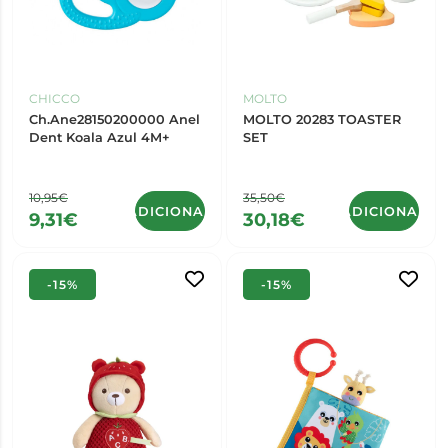
CHICCO
MOLTO
Ch.Ane28150200000 Anel
MOLTO 20283 TOASTER
Dent Koala Azul 4M+
SET
10,95€
35,50€
ADICIONAR
ADICIONAR
9,31€
30,18€
-15%
-15%