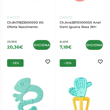
CHICCO
CHICCO
Ch.Bri11823000000 Kit
Ch.Ane28110100000 Anel
Oferta Nascimento
Dent Iguana Rosa 2M+
23,95€
8,45€
ADICIONAR
ADICIONAR
20,36€
7,18€
-15%
-15%