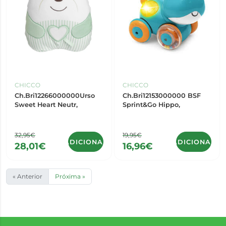
CHICCO
CHICCO
Ch.Bri12266000000Urso
Ch.Bri12153000000 BSF
Sweet Heart Neutr,
Sprint&Go Hippo,
32,95€
19,95€
ADICIONAR
ADICIONAR
28,01€
16,96€
« Anterior
Próxima »