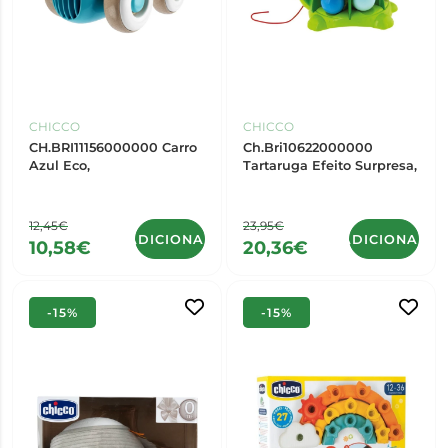
CHICCO
CHICCO
CH.BRI11156000000 Carro
Ch.Bri10622000000
Azul Eco,
Tartaruga Efeito Surpresa,
12,45€
23,95€
ADICIONAR
ADICIONAR
10,58€
20,36€
-15%
-15%