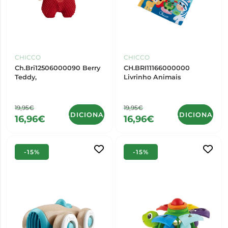
CHICCO
CHICCO
Ch.Bri12506000090 Berry
CH.BRI11166000000
Teddy,
Livrinho Animais
19,95€
19,95€
ADICIONAR
ADICIONAR
16,96€
16,96€
-15%
-15%