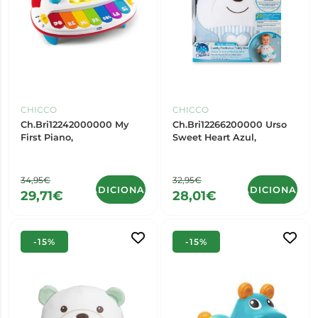
CHICCO
CHICCO
Ch.Bri12242000000 My
Ch.Bri12266200000 Urso
First Piano,
Sweet Heart Azul,
34,95€
32,95€
ADICIONAR
ADICIONAR
29,71€
28,01€
-15%
-15%