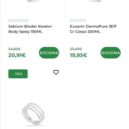
BIODERMA
EUCERIN
Sebium Bioder Kerato+
Eucerin DermoPure 3Eff
Body Spray 150Ml,
Cr Corpo 200Ml,
24,60€
23,45€
ADICIONAR
ADICIONAR
20,91€
19,93€
-15%