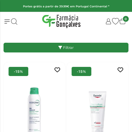
Portes grátis a partir de 39.99€ em Portugal Continental *
0
Filtrar
-15%
-15%