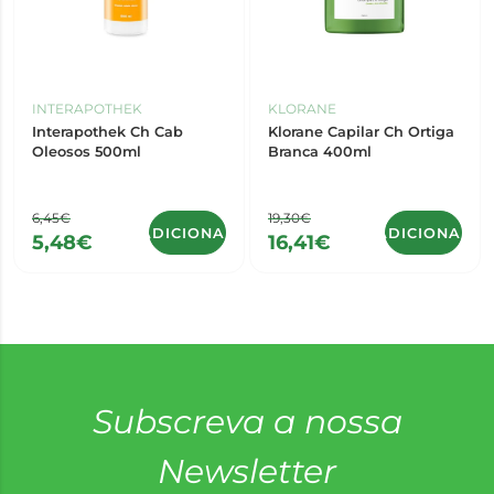
INTERAPOTHEK
KLORANE
Interapothek Ch Cab
Klorane Capilar Ch Ortiga
Oleosos 500ml
Branca 400ml
6,45€
19,30€
ADICIONAR
ADICIONAR
5,48€
16,41€
Subscreva a nossa
Newsletter