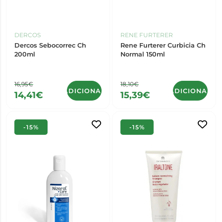
DERCOS
RENE FURTERER
Dercos Sebocorrec Ch
Rene Furterer Curbicia Ch
200ml
Normal 150ml
16,95€
18,10€
ADICIONAR
ADICIONAR
14,41€
15,39€
-15%
-15%