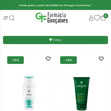
Portes grátis a partir de 39.99€ em Portugal Continental *
0
Filtrar
-15%
-15%