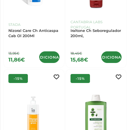
CANTABRIA LABS
STADA
PORTUGAL
Nizoral Care Ch Anticaspa
Iraltone Ch Seboregulador
Cab Ol 200Ml
200ml,
13,95€
18,45€
ADICIONAR
ADICIONAR
11,86€
15,68€
-15%
-15%