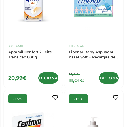
APTAMIL
LIBENAR
Aptamil Confort 2 Leite
Libenar Baby Aspirador
Transicao 800g
nasal Soft + Recargas de
filtros protetores
descartáveis 5 Unidade(s)
12,95€
20,99€
ADICIONAR
ADICIONAR
11,01€
-15%
-15%