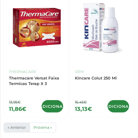
THERMACARE
OEM
Thermacare Versat Faixa
Kincare Colut 250 Ml
Termicas Terap X 3
13,95€
15,45€
ADICIONAR
ADICIONAR
11,86€
13,13€
« Anterior
Próxima »