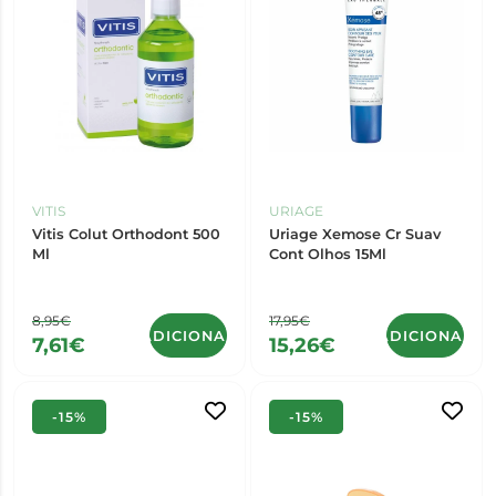
VITIS
URIAGE
Vitis Colut Orthodont 500
Uriage Xemose Cr Suav
Ml
Cont Olhos 15Ml
8,95€
17,95€
ADICIONAR
ADICIONAR
7,61€
15,26€
-15%
-15%