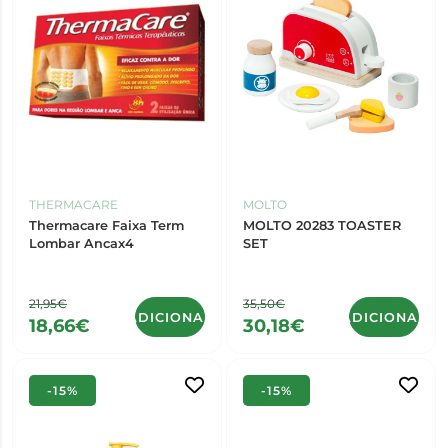
THERMACARE
MOLTO
Thermacare Faixa Term
MOLTO 20283 TOASTER
Lombar Ancax4
SET
21,95€
35,50€
ADICIONAR
ADICIONAR
18,66€
30,18€
-15%
-15%