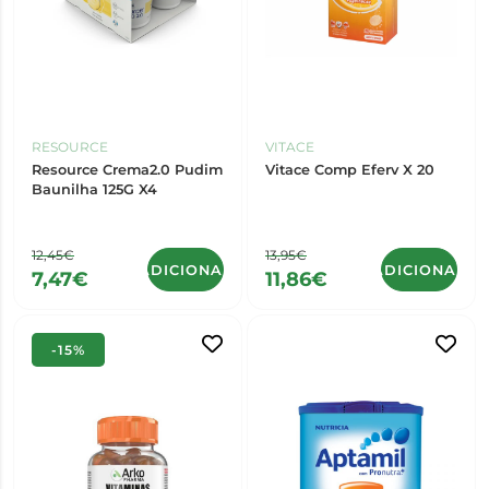
RESOURCE
VITACE
Resource Crema2.0 Pudim
Vitace Comp Eferv X 20
Baunilha 125G X4
12,45€
13,95€
ADICIONAR
ADICIONAR
7,47€
11,86€
-15%