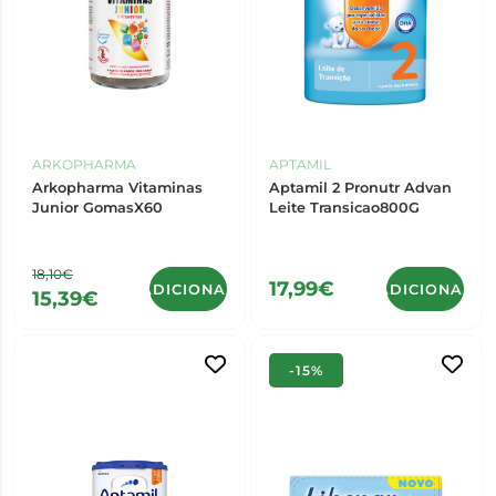
ARKOPHARMA
APTAMIL
Arkopharma Vitaminas
Aptamil 2 Pronutr Advan
Junior GomasX60
Leite Transicao800G
18,10€
17,99€
ADICIONAR
ADICIONAR
15,39€
-15%