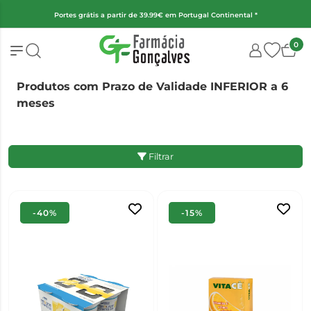
(Exceto fraldas, alimentação infantil e encomendas superiores a 2kg)
0
Produtos com Prazo de Validade INFERIOR a 6
meses
Filtrar
-40%
-15%