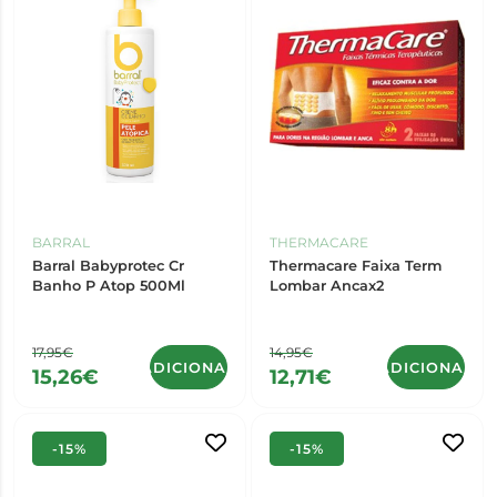
BARRAL
THERMACARE
Barral Babyprotec Cr
Thermacare Faixa Term
Banho P Atop 500Ml
Lombar Ancax2
17,95€
14,95€
ADICIONAR
ADICIONAR
15,26€
12,71€
-15%
-15%