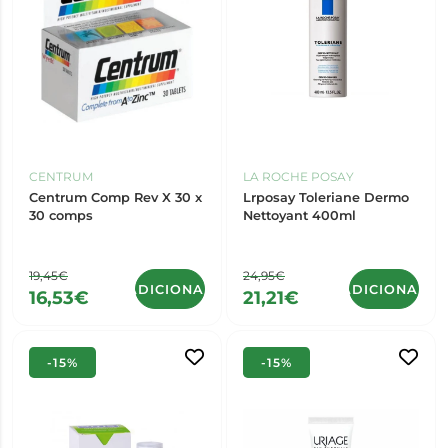
CENTRUM
LA ROCHE POSAY
Centrum Comp Rev X 30 x
Lrposay Toleriane Dermo
30 comps
Nettoyant 400ml
19,45€
24,95€
ADICIONAR
ADICIONAR
16,53€
21,21€
-15%
-15%