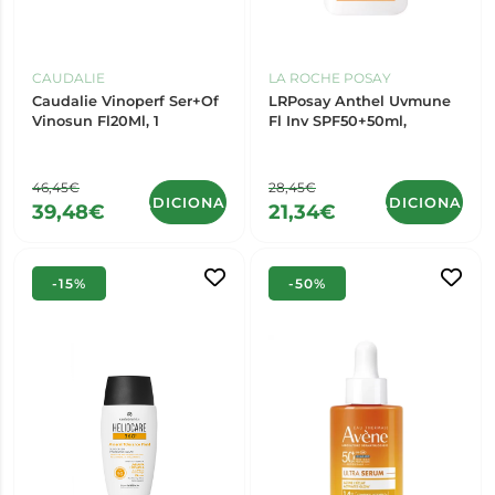
CAUDALIE
LA ROCHE POSAY
Caudalie Vinoperf Ser+Of
LRPosay Anthel Uvmune
Vinosun Fl20Ml, 1
Fl Inv SPF50+50ml,
46,45€
28,45€
ADICIONAR
ADICIONAR
39,48€
21,34€
-15%
-50%