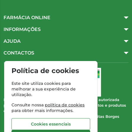
FARMÁCIA ONLINE
INFORMAÇÕES
AJUDA
CONTACTOS
Política de cookies
Este site utiliza cookies para
melhorar a sua experiência de
utilização.
Esta farmácia (Farmácia Gonçalves) encontra-se autorizada
Consulte nossa
política de cookies
pelo INFARMED para a dispensa de medicamentos e produtos
para obter mais informações.
de saúde ao domicílio e através da internet.
Direção Técnica:
Dra. Cristina Marta de Freitas Borges
Gonçalves
Cookies essenciais
NIPC:
504 298 682