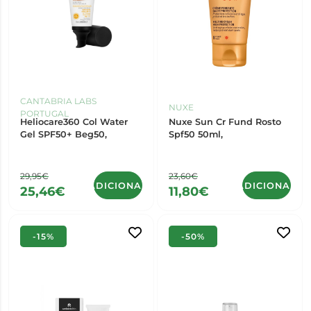
CANTABRIA LABS
NUXE
PORTUGAL
Heliocare360 Col Water
Nuxe Sun Cr Fund Rosto
Gel SPF50+ Beg50,
Spf50 50ml,
29,95€
23,60€
ADICIONAR
ADICIONAR
25,46€
11,80€
-15%
-50%