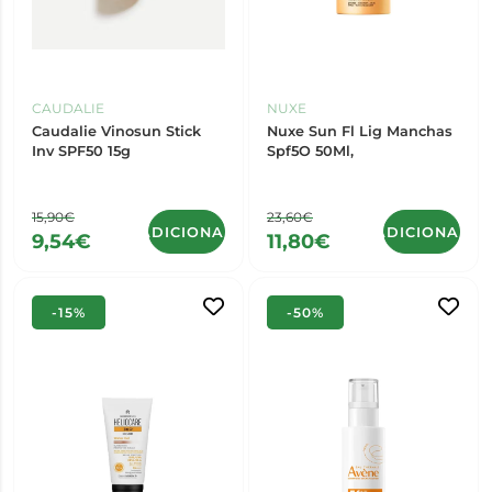
CAUDALIE
NUXE
Caudalie Vinosun Stick
Nuxe Sun Fl Lig Manchas
Inv SPF50 15g
Spf5O 50Ml,
15,90€
23,60€
ADICIONAR
ADICIONAR
9,54€
11,80€
-15%
-50%