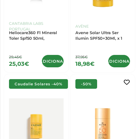
CANTABRIA LABS
AVÈNE
PORTUGAL
Heliocare360 Fl Mineral
Avene Solar Ultra Ser
Toler Spf50 50ml,
Ilumin SPF50+30Ml, x 1
29,45€
37,95€
ADICIONAR
ADICIONAR
25,03€
18,98€
Caudalie Solares -40%
-50%