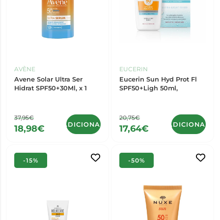
AVÈNE
EUCERIN
Avene Solar Ultra Ser
Eucerin Sun Hyd Prot Fl
Hidrat SPF50+30Ml, x 1
SPF50+Ligh 50ml,
37,95€
20,75€
ADICIONAR
ADICIONAR
18,98€
17,64€
-15%
-50%