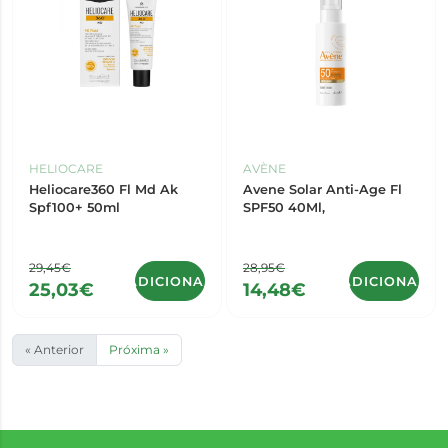
HELIOCARE
AVÈNE
Heliocare360 Fl Md Ak
Avene Solar Anti-Age Fl
Spf100+ 50ml
SPF50 40Ml,
29,45€
28,95€
ADICIONAR
ADICIONAR
25,03€
14,48€
« Anterior
Próxima »