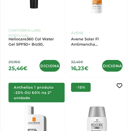
CANTABRIA LABS
AVÈNE
PORTUGAL
Heliocare360 Col Water
Avene Solar Fl
Gel SPF50+ Brz50,
Antimancha
CorSPF50+40Ml,
29,95€
32,45€
ADICIONAR
ADICIONAR
25,46€
16,23€
Anthelios 1 produto
-15%
-25% OU 60% na 2ª
unidade