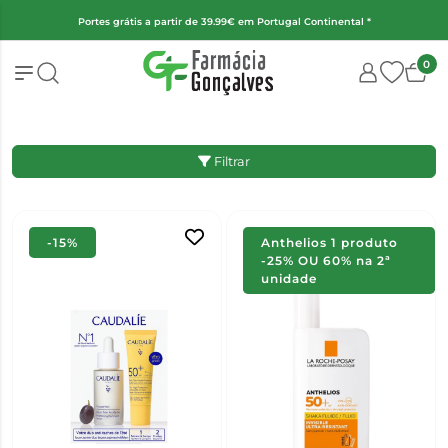
l *
(Exceto fraldas, alimentação infantil e encomendas superiores a 
0
Filtrar
-15%
Anthelios 1 produto
-25% OU 60% na 2ª
unidade