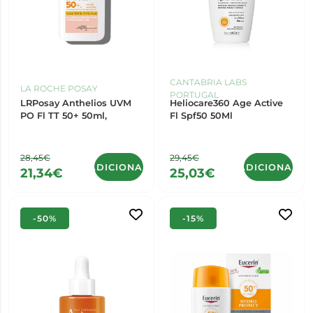
CANTABRIA LABS
LA ROCHE POSAY
PORTUGAL
LRPosay Anthelios UVM
Heliocare360 Age Active
PO Fl TT 50+ 50ml,
Fl Spf50 50Ml
28,45€
29,45€
ADICIONAR
ADICIONAR
21,34€
25,03€
-50%
-15%