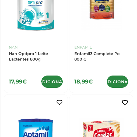
NAN
ENFAMIL
Nan Optipro 1 Leite
Enfamil3 Complete Po
Lactentes 800g
800 G
17,99€
18,99€
ADICIONAR
ADICIONAR