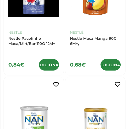
NESTLÉ
NESTLÉ
Nestle Pacotinho
Nestle Maca Manga 90G
Maca/Mirt/Ban110G 12M+
6M+,
0,84€
0,68€
ADICIONAR
ADICIONAR