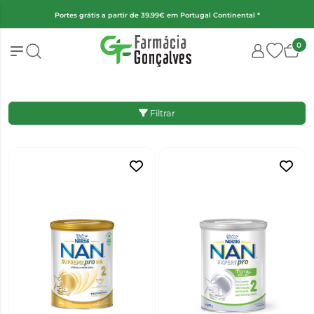
(Exceto fraldas, alimentação infantil e encomendas superiores a 2kg)
0
Filtrar