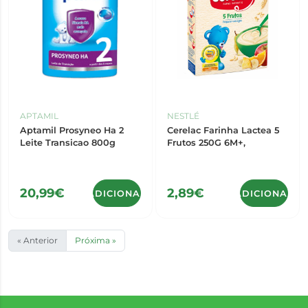
APTAMIL
NESTLÉ
Aptamil Prosyneo Ha 2
Cerelac Farinha Lactea 5
Leite Transicao 800g
Frutos 250G 6M+,
20,99€
2,89€
ADICIONAR
ADICIONAR
« Anterior
Próxima »