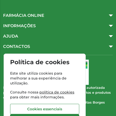
FARMÁCIA ONLINE
INFORMAÇÕES
AJUDA
CONTACTOS
Política de cookies
Este site utiliza cookies para
melhorar a sua experiência de
utilização.
Esta farmácia (Farmácia Gonçalves) encontra-se autorizada
Consulte nossa
política de cookies
pelo INFARMED para a dispensa de medicamentos e produtos
para obter mais informações.
de saúde ao domicílio e através da internet.
Direção Técnica:
Dra. Cristina Marta de Freitas Borges
Gonçalves
Cookies essenciais
NIPC:
504 298 682