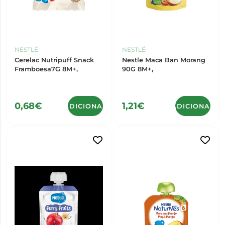
NESTLÉ
NESTLÉ
Cerelac Nutripuff Snack
Nestle Maca Ban Morang
Framboesa7G 8M+,
90G 8M+,
0,68€
1,21€
ADICIONAR
ADICIONAR