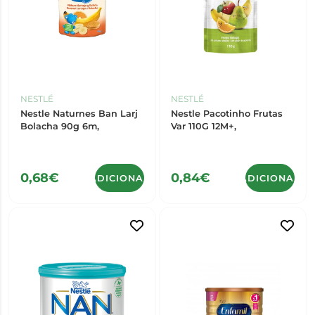
NESTLÉ
NESTLÉ
Nestle Naturnes Ban Larj
Nestle Pacotinho Frutas
Bolacha 90g 6m,
Var 110G 12M+,
0,68€
0,84€
ADICIONAR
ADICIONAR