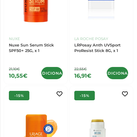
NUXE
LA ROCHE POSAY
Nuxe Sun Serum Stick
LRPosay Anth UVSport
SPF50+ 25G, x 1
ProResist Stick 8G, x 1
21,10€
22,55€
ADICIONAR
ADICIONAR
10,55€
16,91€
-15%
-15%