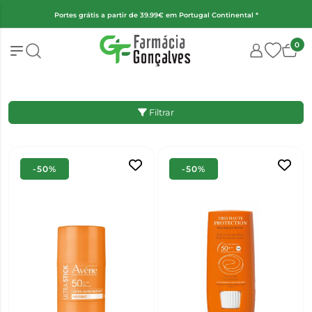
ntal *
(Exceto fraldas, alimentação infantil e encomendas superiores
0
Filtrar
-50%
-50%