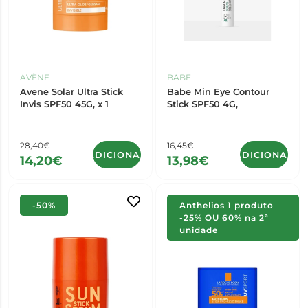
AVÈNE
BABE
Avene Solar Ultra Stick
Babe Min Eye Contour
Invis SPF50 45G, x 1
Stick SPF50 4G,
28,40€
16,45€
ADICIONAR
ADICIONAR
14,20€
13,98€
-50%
Anthelios 1 produto
-25% OU 60% na 2ª
unidade