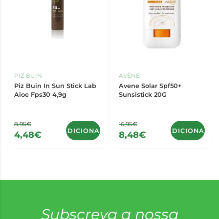
PIZ BUIN
AVÈNE
Piz Buin In Sun Stick Lab
Avene Solar Spf50+
Aloe Fps30 4,9g
Sunsistick 20G
8,95€
16,95€
ADICIONAR
ADICIONAR
4,48€
8,48€
Subscreva a nossa