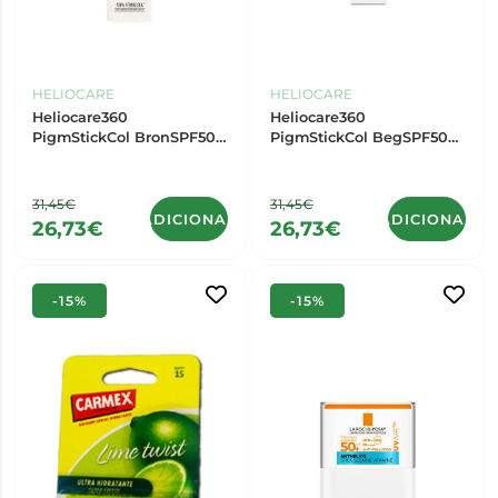
HELIOCARE
HELIOCARE
Heliocare360
Heliocare360
PigmStickCol BronSPF50
PigmStickCol BegSPF50
10G,
10G,
31,45€
31,45€
ADICIONAR
ADICIONAR
26,73€
26,73€
-15%
-15%