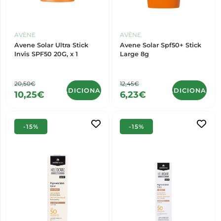
AVÈNE
AVÈNE
Avene Solar Ultra Stick
Avene Solar Spf50+ Stick
Invis SPF50 20G, x 1
Large 8g
20,50€
12,45€
ADICIONAR
ADICIONAR
10,25€
6,23€
-15%
-15%