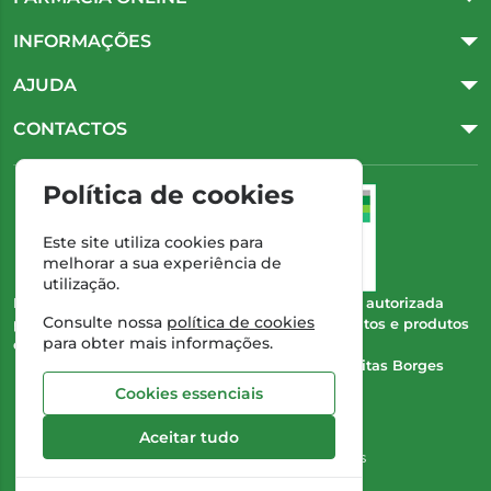
INFORMAÇÕES
AJUDA
CONTACTOS
Política de cookies
Este site utiliza cookies para
melhorar a sua experiência de
utilização.
Esta farmácia (Farmácia Gonçalves) encontra-se autorizada
Consulte nossa
política de cookies
pelo INFARMED para a dispensa de medicamentos e produtos
para obter mais informações.
de saúde ao domicílio e através da internet.
Direção Técnica:
Dra. Cristina Marta de Freitas Borges
Gonçalves
Cookies essenciais
NIPC:
504 298 682
Aceitar tudo
©2026 Todos os direitos reservados