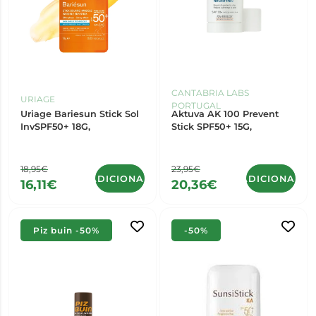
CANTABRIA LABS
URIAGE
PORTUGAL
Uriage Bariesun Stick Sol
Aktuva AK 100 Prevent
InvSPF50+ 18G,
Stick SPF50+ 15G,
18,95€
23,95€
ADICIONAR
ADICIONAR
16,11€
20,36€
Piz buin -50%
-50%