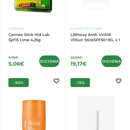
CARMEX
LA ROCHE POSAY
Carmex Stick Hid Lab
LRPosay Anth UVAIR
Spf15 Lime 4,25g
VitSun StickSPF50+9G, x 1
5,95€
22,55€
ADICIONAR
ADICIONAR
5,06€
19,17€
-50%
-15%