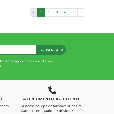
‹
1
2
3
4
5
›
SUBSCREVER
da farmaciagoncalves.com.pt com
s.
O
ATENDIMENTO AO CLIENTE
mento
A nossa equipa de farmaceuticos irá
ajudar-te em qualquer dúvida. Chat 2ª