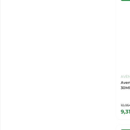
AVÈ
Aven
30Ml
10,9
9,3