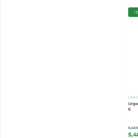
-
URG
Urgo
6
6,45
5,