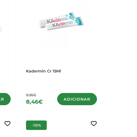
Kadermin Cr 15Ml
9,95€
AR
ADICIONAR
8,46€
-10%