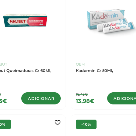
BUT
OEM
but Queimaduras Cr 60Ml,
Kadermin Cr 50Ml,
€
16,45€
ADICIONAR
ADICION
03€
13,98€
10%
-10%