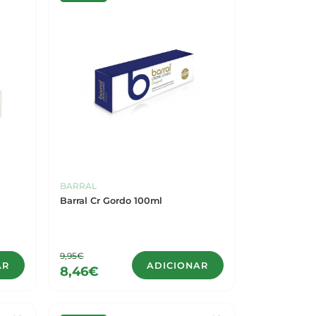
BARRAL
Barral Cr Gordo 100ml
9,95€
AR
ADICIONAR
8,46€