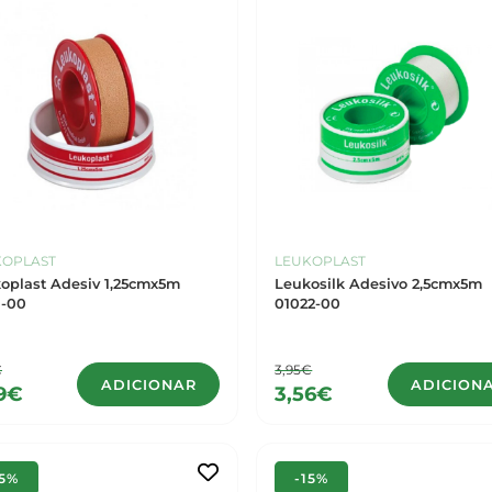
KOPLAST
LEUKOPLAST
oplast Adesiv 1,25cmx5m
Leukosilk Adesivo 2,5cmx5m
1-00
01022-00
€
3,95€
ADICIONAR
ADICION
9€
3,56€
15%
-15%