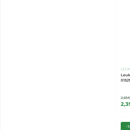
Urgo
(3)
Uriage
(4)
LEU
Leuk
0152
2,65
2,3
-