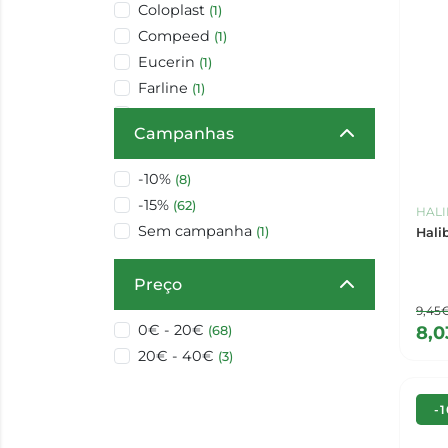
Coloplast
(1)
Compeed
(1)
Eucerin
(1)
Farline
(1)
Halibut
(1)
Campanhas
Hansaplast
(1)
Hartmann
(1)
-10%
(8)
Isdin
(1)
-15%
(62)
HALI
La Roche Posay
(3)
Sem campanha
(1)
Hali
Leukoplast
(6)
Masteraid
(8)
Preço
Molnlycke
(1)
9,45
OEM
(8)
0€ - 20€
8,
(68)
Opsite
(1)
20€ - 40€
(3)
Salvelox
(1)
Sem marca
(3)
-
Tilman
(1)