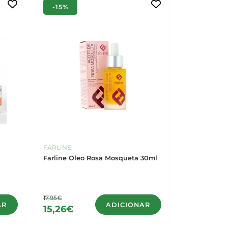
-15%
FARLINE
Farline Oleo Rosa Mosqueta 30ml
17,95€
AR
ADICIONAR
15,26€