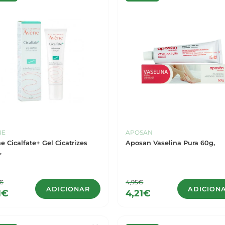
NE
APOSAN
e Cicalfate+ Gel Cicatrizes
Aposan Vaselina Pura 60g,
,
5€
4,95€
ADICIONAR
ADICION
1€
4,21€