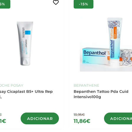
15%
-15%
OCHE POSAY
BEPANTHENE
say Cicaplast B5+ Ultra Rep
Bepanthen Tattoo Pda Cuid
,
Intensivo100g
€
13,95€
ADICIONAR
ADICION
01€
11,86€