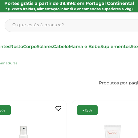
Portes grátis a partir de 39.99€ em Portugal Continental
* (Exceto fraldas, alimentação infantil e encomendas superiores a 2kg)
O que estás à procura?
entes
Rosto
Corpo
Solares
Cabelo
Mamã e Bebé
Suplementos
Se
ueimaduras
Produtos por pág
15%
-15%