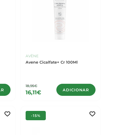
AVÈNE
Avene Cicalfate+ Cr 100Ml
18,95€
AR
ADICIONAR
16,11€
-15%