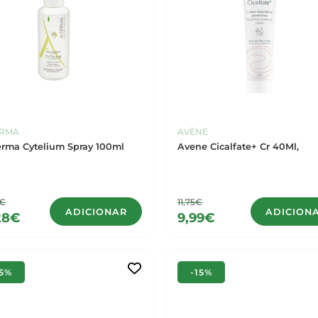
ERMA
AVÈNE
rma Cytelium Spray 100ml
Avene Cicalfate+ Cr 40Ml,
5€
11,75€
ADICIONAR
ADICION
28€
9,99€
15%
-15%