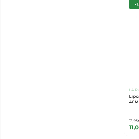
-
LA R
Lrpo
40Ml
12,95
11,