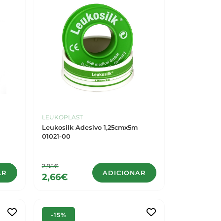
LEUKOPLAST
Leukosilk Adesivo 1,25cmx5m
01021-00
2,95€
AR
ADICIONAR
2,66€
-15%