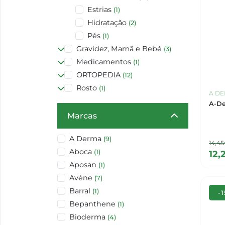
Estrias
(1)
Hidratação
(2)
Pés
(1)
Gravidez, Mamã e Bebé
(3)
Medicamentos
(1)
ORTOPEDIA
(12)
Rosto
(1)
A D
A-De
Marcas
A Derma
(9)
14,4
Aboca
(1)
12,
Aposan
(1)
Avène
(7)
Barral
(1)
-
Bepanthene
(1)
Bioderma
(4)