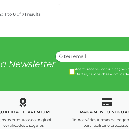
ng
1
to
8
of
71
results
a Newsletter
Aceito receber comunicações 
ofertas, campanhas e novidade
QUALIDADE PREMIUM
PAGAMENTO SEGUR
dos os produtos são original,
Temos várias formas de paga
certificados e seguros
para facilitar o processo.