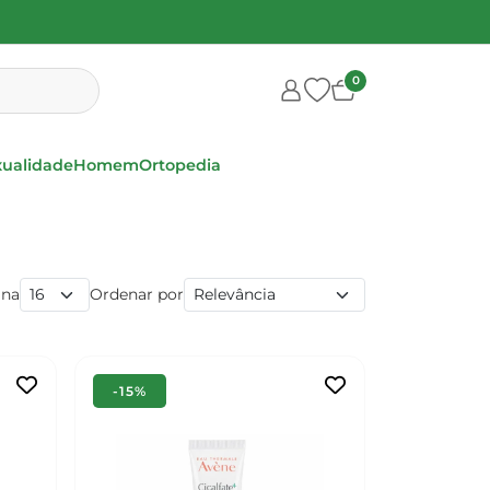
0
xualidade
Homem
Ortopedia
ina
Ordenar por
-15%