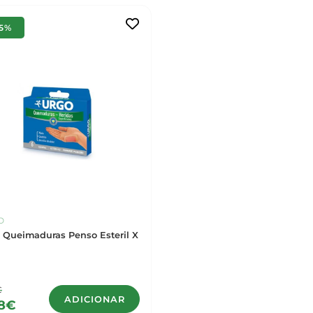
15%
O
 Queimaduras Penso Esteril X
€
ADICIONAR
48€