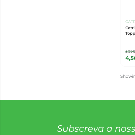
CATR
Catr
Topp
5,29
4,
Showi
Subscreva a noss