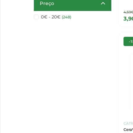
Preço
4,59
0€ - 20€
(248)
3,
-
CATR
Cera