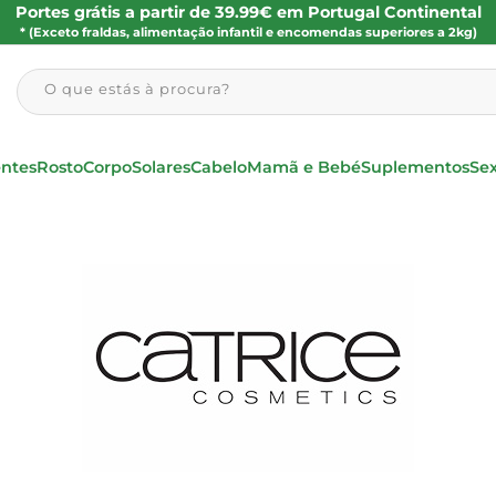
Portes grátis a partir de 39.99€ em Portugal Continental
* (Exceto fraldas, alimentação infantil e encomendas superiores a 2kg)
O que estás à procura?
entes
Rosto
Corpo
Solares
Cabelo
Mamã e Bebé
Suplementos
Se