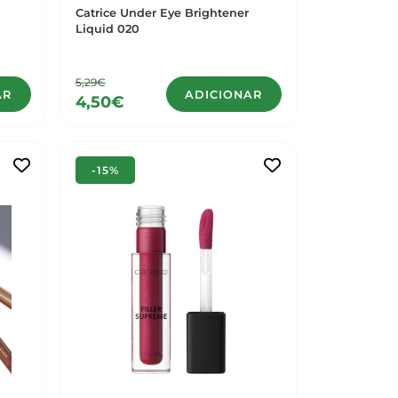
Catrice Under Eye Brightener
Liquid 020
5,29€
AR
ADICIONAR
4,50€
-15%