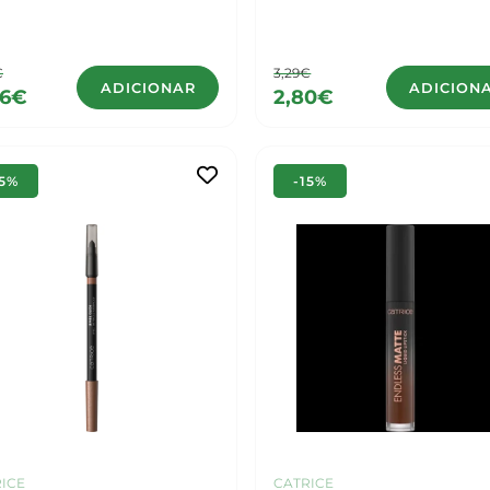
€
3,29€
ADICIONAR
ADICION
16€
2,80€
15%
-15%
ICE
CATRICE