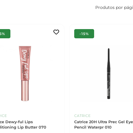
Produtos por pág
15%
-15%
ICE
CATRICE
ice Dewy-ful Lips
Catrice 20H Ultra Prec Gel Ey
itioning Lip Butter 070
Pencil Waterpr 010