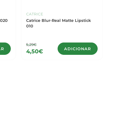
CATRICE
 020
Catrice Blur-Real Matte Lipstick
010
5,29€
AR
ADICIONAR
4,50€