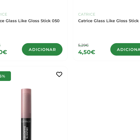
ICE
CATRICE
ice Glass Like Gloss Stick 050
Catrice Glass Like Gloss Stick
€
5,29€
ADICIONAR
ADICION
50€
4,50€
15%