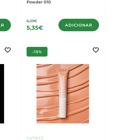
Powder 010
6,29€
AR
ADICIONAR
5,35€
-15%
CATRICE