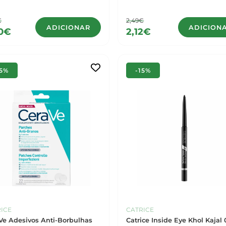
€
2,49€
ADICIONAR
ADICION
90€
2,12€
15%
-15%
ICE
CATRICE
Ve Adesivos Anti-Borbulhas
Catrice Inside Eye Khol Kajal 