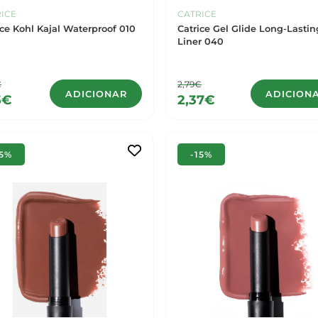
ICE
CATRICE
ice Kohl Kajal Waterproof 010
Catrice Gel Glide Long-Lastin
Liner 040
€
2,79€
ADICIONAR
ADICION
5€
2,37€
15%
-15%