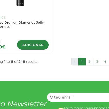
ICE
ice Drunk'n Diamonds Jelly
er 020
€
ADICIONAR
50€
ng
1
to
8
of
248
results
‹
1
2
3
4
a Newsletter
Aceito receber comunicações 