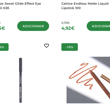
ice Jewel Glide Effect Eye
Catrice Endless Matte Liquid
il 020
Lipstick 100
€
5,79€
ADICIONAR
ADICION
5€
4,92€
15%
-15%