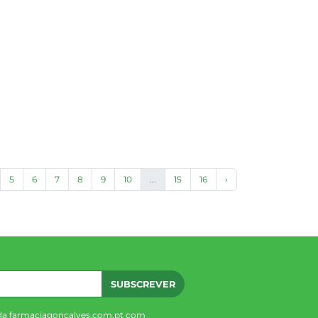
5
6
7
8
9
10
...
15
16
›
SUBSCREVER
da farmaciagoncalves.com.pt com