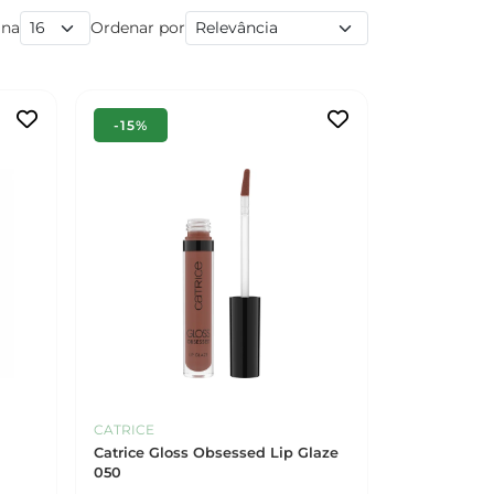
ina
Ordenar por
-15%
CATRICE
e
Catrice Gloss Obsessed Lip Glaze
050