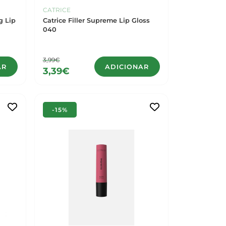
CATRICE
g Lip
Catrice Filler Supreme Lip Gloss
040
3,99€
AR
ADICIONAR
3,39€
-15%