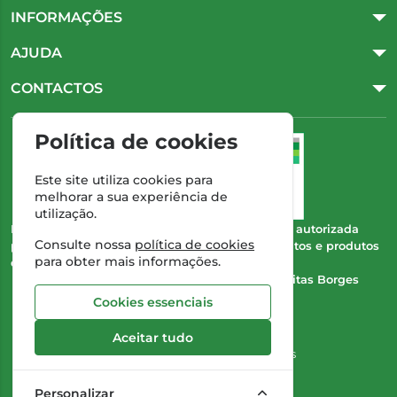
INFORMAÇÕES
AJUDA
CONTACTOS
Política de cookies
Este site utiliza cookies para
melhorar a sua experiência de
utilização.
Esta farmácia (Farmácia Gonçalves) encontra-se autorizada
Consulte nossa
política de cookies
pelo INFARMED para a dispensa de medicamentos e produtos
para obter mais informações.
de saúde ao domicílio e através da internet.
Direção Técnica:
Dra. Cristina Marta de Freitas Borges
Gonçalves
Cookies essenciais
NIPC:
504 298 682
Aceitar tudo
©2026 Todos os direitos reservados
Personalizar