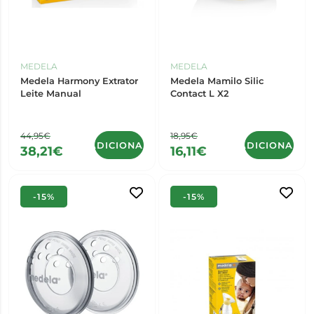
MEDELA
MEDELA
Medela Harmony Extrator
Medela Mamilo Silic
Leite Manual
Contact L X2
44,95€
18,95€
ADICIONAR
ADICIONAR
38,21€
16,11€
-15%
-15%