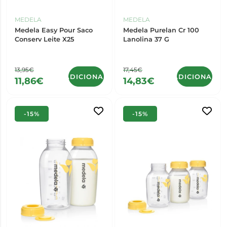
MEDELA
MEDELA
Medela Easy Pour Saco
Medela Purelan Cr 100
Conserv Leite X25
Lanolina 37 G
13,95€
17,45€
ADICIONAR
ADICIONAR
11,86€
14,83€
-15%
-15%