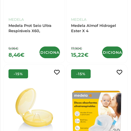
MEDELA
MEDELA
Medela Prot Seio Ultra
Medela Almof Hidrogel
Respiráveis X60,
Ester X 4
9,95€
17,90€
ADICIONAR
ADICIONAR
8,46€
15,22€
-15%
-15%