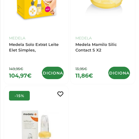
MEDELA
MEDELA
Medela Solo Extrat Leite
Medela Mamilo Silic
Elet Simples,
Contact S X2
149,95€
13,95€
ADICIONAR
ADICIONAR
104,97€
11,86€
-15%