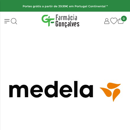
(Exceto fraldas, alimentação infantil e encomendas superiores a 2kg)
0