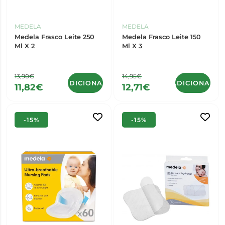
MEDELA
MEDELA
Medela Frasco Leite 250
Medela Frasco Leite 150
Ml X 2
Ml X 3
13,90€
14,95€
ADICIONAR
ADICIONAR
11,82€
12,71€
-15%
-15%