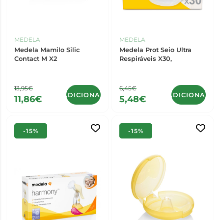
MEDELA
MEDELA
Medela Mamilo Silic
Medela Prot Seio Ultra
Contact M X2
Respiráveis X30,
13,95€
6,45€
ADICIONAR
ADICIONAR
11,86€
5,48€
-15%
-15%