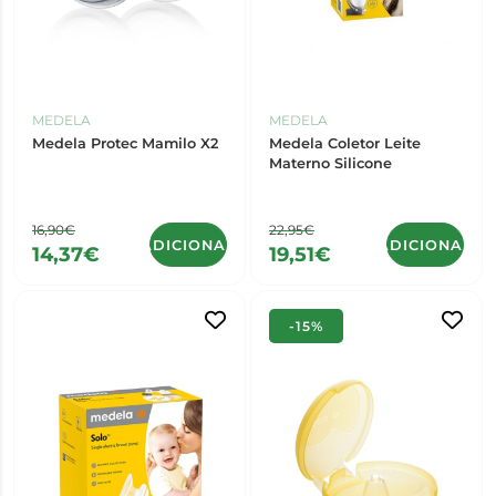
MEDELA
MEDELA
Medela Protec Mamilo X2
Medela Coletor Leite
Materno Silicone
16,90€
22,95€
ADICIONAR
ADICIONAR
14,37€
19,51€
-15%