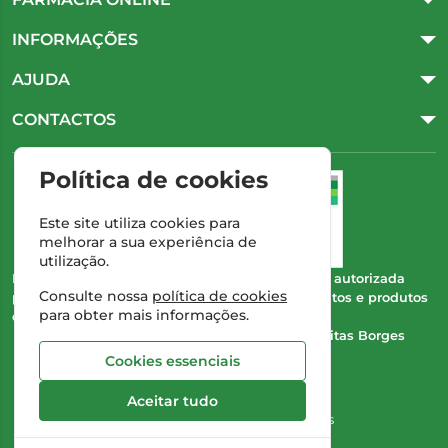
INFORMAÇÕES
AJUDA
CONTACTOS
Política de cookies
Este site utiliza cookies para
melhorar a sua experiência de
utilização.
Esta farmácia (Farmácia Gonçalves) encontra-se autorizada
Consulte nossa
política de cookies
pelo INFARMED para a dispensa de medicamentos e produtos
para obter mais informações.
de saúde ao domicílio e através da internet.
Direção Técnica:
Dra. Cristina Marta de Freitas Borges
Gonçalves
Cookies essenciais
NIPC:
504 298 682
Aceitar tudo
©2026 Todos os direitos reservados