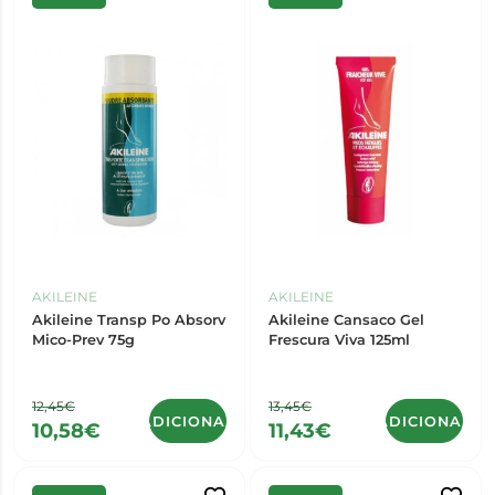
AKILEINE
AKILEINE
Akileine Transp Po Absorv
Akileine Cansaco Gel
Mico-Prev 75g
Frescura Viva 125ml
12,45€
13,45€
ADICIONAR
ADICIONAR
10,58€
11,43€