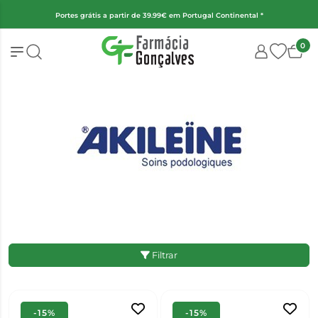
(Exceto fraldas, alimentação infantil e encomendas superiores a 2kg
0
Filtrar
-15%
-15%