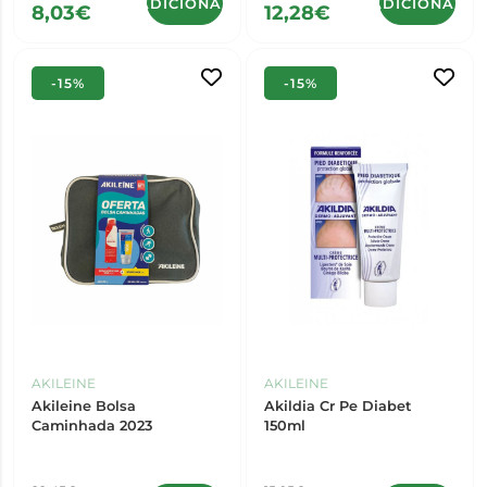
ADICIONAR
ADICIONAR
8,03€
12,28€
-15%
-15%
AKILEINE
AKILEINE
Akileine Bolsa
Akildia Cr Pe Diabet
Caminhada 2023
150ml