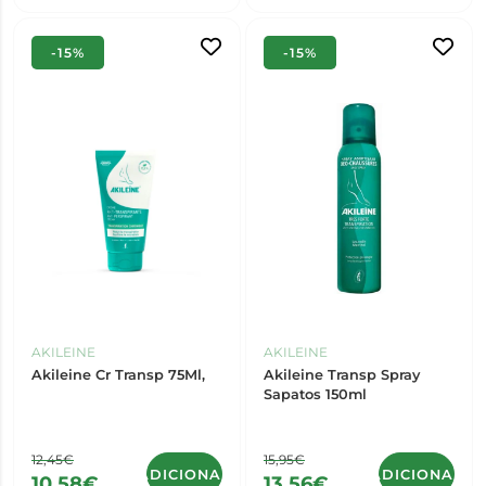
-15%
-15%
AKILEINE
AKILEINE
Akileine Cr Transp 75Ml,
Akileine Transp Spray
Sapatos 150ml
12,45€
15,95€
ADICIONAR
ADICIONAR
10,58€
13,56€