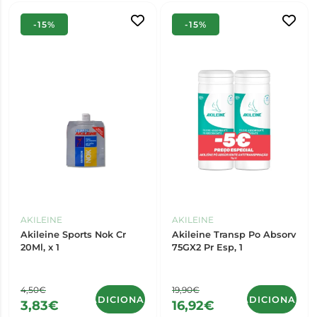
-15%
-15%
AKILEINE
AKILEINE
Akileine Sports Nok Cr
Akileine Transp Po Absorv
20Ml, x 1
75GX2 Pr Esp, 1
4,50€
19,90€
ADICIONAR
ADICIONAR
3,83€
16,92€