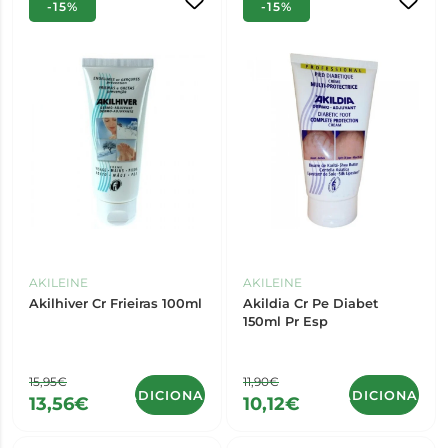
-15%
-15%
AKILEINE
AKILEINE
Akilhiver Cr Frieiras 100ml
Akildia Cr Pe Diabet
150ml Pr Esp
15,95€
11,90€
ADICIONAR
ADICIONAR
13,56€
10,12€