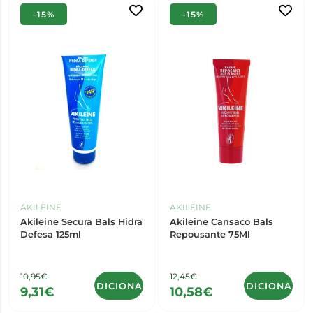
-15%
-15%
AKILEINE
AKILEINE
Akileine Secura Bals Hidra
Akileine Cansaco Bals
Defesa 125ml
Repousante 75Ml
10,95€
12,45€
ADICIONAR
ADICIONAR
9,31€
10,58€