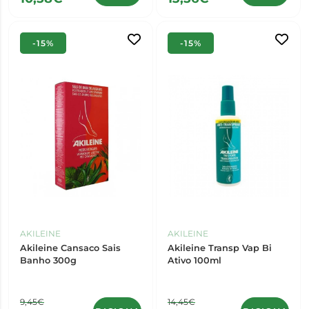
-15%
-15%
AKILEINE
AKILEINE
Akileine Cansaco Sais
Akileine Transp Vap Bi
Banho 300g
Ativo 100ml
9,45€
14,45€