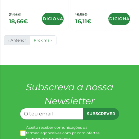
21,95€
18,95€
ADICIONAR
ADICIONAR
18,66€
16,11€
« Anterior
Próxima »
Subscreva a nossa
Newsletter
SUBSCREVER
Aceito receber comunicações da
farmaciagoncalves.com.pt com ofertas,
campanhas e novidades.