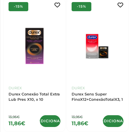
-15%
-15%
DUREX
DUREX
Durex Conexão Total Extra
Durex Sens Super
Lub Pres X10, x 10
FinoX12+ConexãoTotalX3, 1
13,95€
13,95€
ADICIONAR
ADICIONAR
11,86€
11,86€