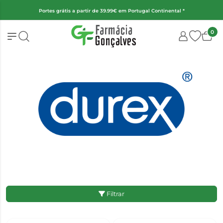
(Exceto fraldas, alimentação infantil e encomendas superiores a 2kg)
0
Filtrar