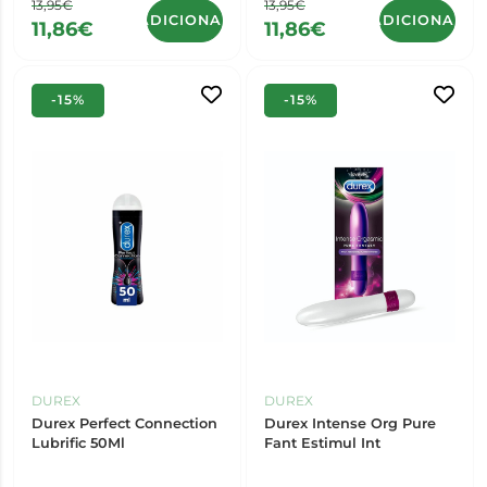
13,95€
13,95€
ADICIONAR
ADICIONAR
11,86€
11,86€
-15%
-15%
DUREX
DUREX
Durex Perfect Connection
Durex Intense Org Pure
Lubrific 50Ml
Fant Estimul Int