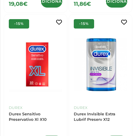
ADICIONAR
ADICIONAR
19,08€
11,86€
-15%
-15%
DUREX
DUREX
Durex Sensitivo
Durex Invisible Extra
Preservativo Xl X10
Lubrif Preserv X12