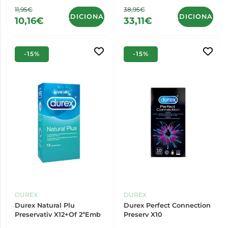
11,95€
38,95€
ADICIONAR
ADICIONAR
10,16€
33,11€
-15%
-15%
DUREX
DUREX
Durex Natural Plu
Durex Perfect Connection
Preservativ X12+Of 2ªEmb
Preserv X10