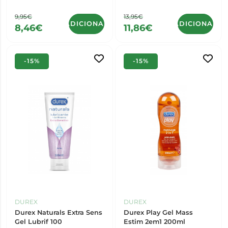
9,95€
13,95€
ADICIONAR
ADICIONAR
8,46€
11,86€
-15%
-15%
DUREX
DUREX
Durex Naturals Extra Sens
Durex Play Gel Mass
Gel Lubrif 100
Estim 2em1 200ml