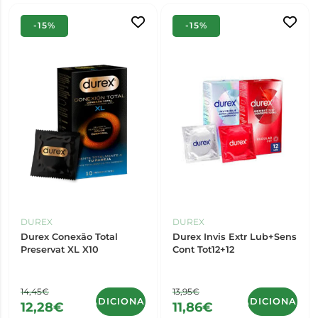
-15%
-15%
DUREX
DUREX
Durex Conexão Total
Durex Invis Extr Lub+Sens
Preservat XL X10
Cont Tot12+12
14,45€
13,95€
ADICIONAR
ADICIONAR
12,28€
11,86€