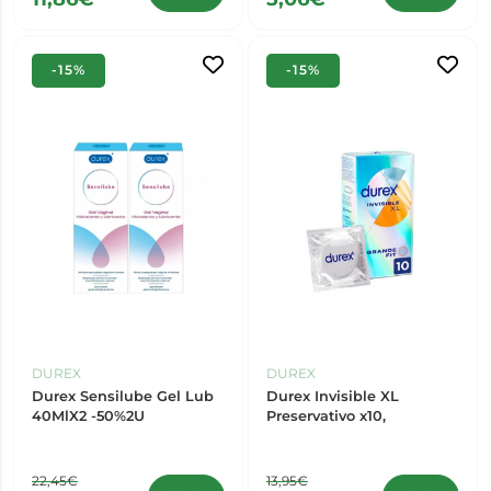
-15%
-15%
DUREX
DUREX
Durex Sensilube Gel Lub
Durex Invisible XL
40MlX2 -50%2U
Preservativo x10,
22,45€
13,95€