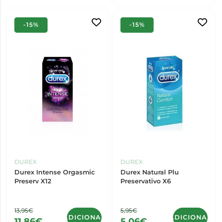
-15%
-15%
DUREX
DUREX
Durex Intense Orgasmic
Durex Natural Plu
Preserv X12
Preservativo X6
13,95€
5,95€
ADICIONAR
ADICIONAR
11,86€
5,06€