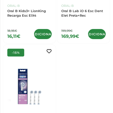
ORAL-B
ORAL-B
Oral B Kids3+ LionKing
Oral B Lab iO 6 Esc Dent
Recarga Esc ElX4
Elet Preta+Rec
18,95€
199,99€
ADICIONAR
ADICIONAR
16,11€
169,99€
-15%