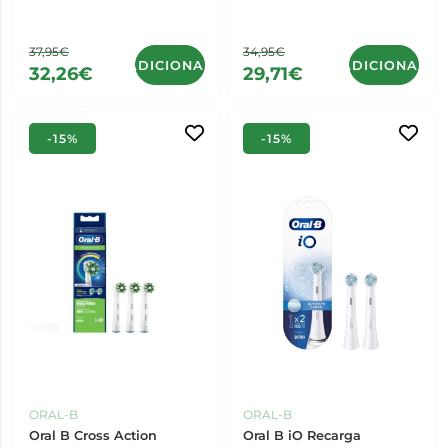
37,95€
34,95€
ADICIONAR
ADICIONAR
32,26€
29,71€
-15%
-15%
ORAL-B
ORAL-B
Oral B Cross Action
Oral B iO Recarga