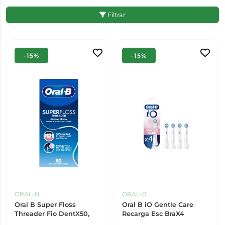
Filtrar
-15%
-15%
ORAL-B
ORAL-B
Oral B Super Floss
Oral B iO Gentle Care
Threader Fio DentX50,
Recarga Esc BraX4