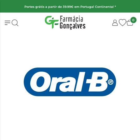
(Exceto fraldas, alimentação infantil e encomendas superiores a 2kg)
0