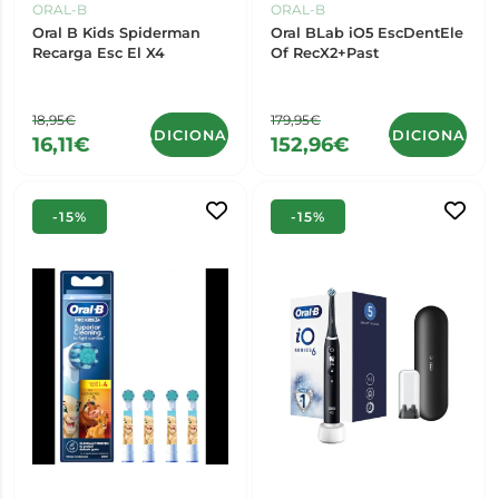
ORAL-B
ORAL-B
Oral B Kids Spiderman
Oral BLab iO5 EscDentEle
Recarga Esc El X4
Of RecX2+Past
18,95€
179,95€
ADICIONAR
ADICIONAR
16,11€
152,96€
-15%
-15%