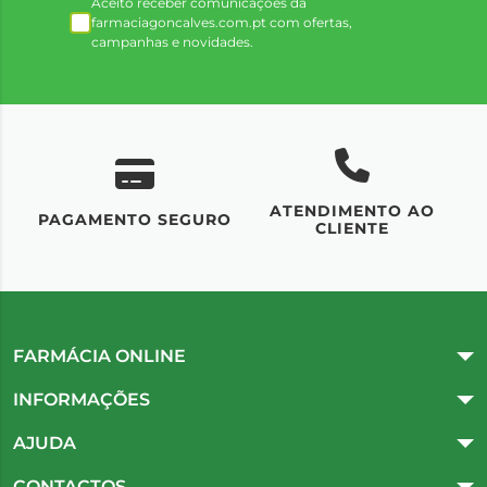
Aceito receber comunicações da
farmaciagoncalves.com.pt com ofertas,
campanhas e novidades.
ATENDIMENTO AO
UM
PAGAMENTO SEGURO
CLIENTE
FARMÁCIA ONLINE
INFORMAÇÕES
AJUDA
CONTACTOS