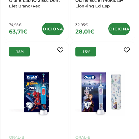
Oral B Lab iO 2 Esc Dent
Oral B Esc El ProKids3+
Elet Branc+Rec
LionKing Ed Esp
74,95€
32,95€
ADICIONAR
ADICIONAR
63,71€
28,01€
-15%
-15%
ORAL-B
ORAL-B