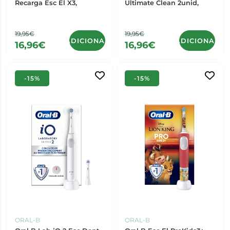
Recarga Esc El X3,
Ultimate Clean 2unid,
19,95€
19,95€
ADICIONAR
ADICIONAR
16,96€
16,96€
-15%
-15%
ORAL-B
ORAL-B