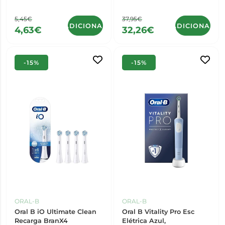
5,45€
37,95€
ADICIONAR
ADICIONAR
4,63€
32,26€
-15%
-15%
ORAL-B
ORAL-B
Oral B iO Ultimate Clean
Oral B Vitality Pro Esc
Recarga BranX4
Elétrica Azul,